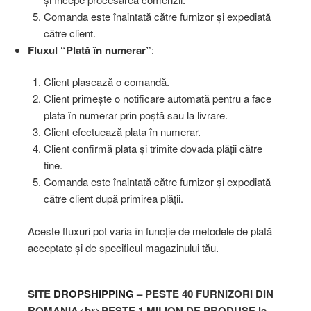
Comanda este înaintată către furnizor și expediată
către client.
Fluxul “Plată în numerar”
:
Client plasează o comandă.
Client primește o notificare automată pentru a face
plata în numerar prin poștă sau la livrare.
Client efectuează plata în numerar.
Client confirmă plata și trimite dovada plății către
tine.
Comanda este înaintată către furnizor și expediată
către client după primirea plății.
Aceste fluxuri pot varia în funcție de metodele de plată
acceptate și de specificul magazinului tău.
SITE
DROPSHIPPING
– PESTE 40 FURNIZORI DIN
ROMANIA<br>PESTE 1 MILION DE PRODUSE la