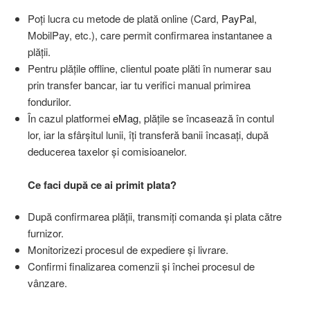
Poți lucra cu metode de plată online (Card,
PayPal
,
MobilPay, etc.), care permit confirmarea instantanee a
plății.
Pentru plățile offline, clientul poate plăti în numerar sau
prin transfer bancar, iar tu verifici manual primirea
fondurilor.
În cazul platformei
eMag
, plățile se încasează în contul
lor, iar la sfârșitul lunii, îți transferă banii încasați, după
deducerea taxelor și comisioanelor.
Ce faci după ce ai primit plata?
După confirmarea plății, transmiți comanda și plata către
furnizor.
Monitorizezi procesul de expediere și livrare.
Confirmi finalizarea comenzii și închei procesul de
vânzare.