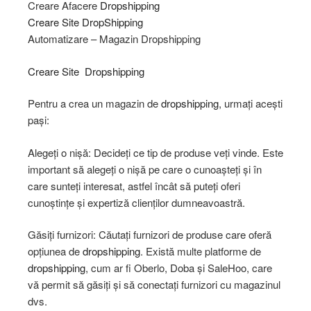
Creare Afacere
Dropshipping
Creare Site
DropShipping
Automatizare – Magazin Dropshipping​
Creare Site
Dropshipping
Pentru a crea un magazin de
dropshipping
, urmați acești
pași:
Alegeți o nișă: Decideți ce tip de produse veți vinde. Este
important să alegeți o nișă pe care o cunoașteți și în
care sunteți interesat, astfel încât să puteți oferi
cunoștințe și expertiză clienților dumneavoastră.
Găsiți furnizori: Căutați furnizori de produse care oferă
opțiunea de
dropshipping
. Există multe platforme de
dropshipping
, cum ar fi Oberlo, Doba și SaleHoo, care
vă permit să găsiți și să conectați furnizori cu magazinul
dvs.