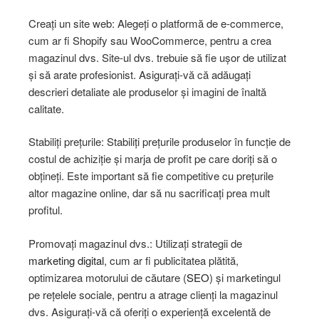
Creați un site web: Alegeți o platformă de e-commerce,
cum ar fi Shopify sau WooCommerce, pentru a crea
magazinul dvs. Site-ul dvs. trebuie să fie ușor de utilizat
și să arate profesionist. Asigurați-vă că adăugați
descrieri detaliate ale produselor și imagini de înaltă
calitate.
Stabiliți prețurile: Stabiliți prețurile produselor în funcție de
costul de achiziție și marja de profit pe care doriți să o
obțineți. Este important să fie competitive cu prețurile
altor magazine online, dar să nu sacrificați prea mult
profitul.
Promovați magazinul dvs.: Utilizați strategii de
marketing digital
, cum ar fi publicitatea plătită,
optimizarea motorului de căutare (
SEO
) și marketingul
pe rețelele sociale, pentru a atrage clienți la magazinul
dvs. Asigurați-vă că oferiți o experiență excelentă de