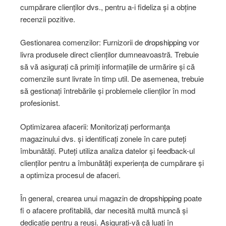
cumpărare clienților dvs., pentru a-i fideliza și a obține
recenzii pozitive.
Gestionarea comenzilor: Furnizorii de
dropshipping
vor
livra produsele direct clienților dumneavoastră. Trebuie
să vă asigurați că primiți informațiile de urmărire și că
comenzile sunt livrate în timp util. De asemenea, trebuie
să gestionați întrebările și problemele clienților în mod
profesionist.
Optimizarea afacerii: Monitorizați performanța
magazinului dvs. și identificați zonele în care puteți
îmbunătăți. Puteți utiliza analiza datelor și feedback-ul
clienților pentru a îmbunătăți experiența de cumpărare și
a optimiza procesul de afaceri.
În general, crearea unui magazin de
dropshipping
poate
fi o afacere profitabilă, dar necesită multă muncă și
dedicație pentru a reuși. Asigurați-vă că luați în