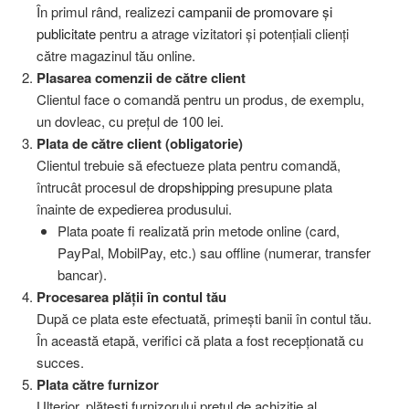
În primul rând, realizezi
campanii de promovare și
publicitate
pentru a atrage vizitatori și potențiali clienți
către magazinul tău online.
Plasarea comenzii de către client
Clientul face o comandă pentru un produs, de exemplu,
un dovleac, cu prețul de 100 lei.
Plata de către client (obligatorie)
Clientul trebuie să efectueze plata pentru comandă,
întrucât procesul de
dropshipping
presupune plata
înainte de expedierea produsului.
Plata poate fi realizată prin metode online (card,
PayPal, MobilPay, etc.) sau offline (numerar, transfer
bancar).
Procesarea plății în contul tău
După ce plata este efectuată, primești banii în contul tău.
În această etapă, verifici că plata a fost recepționată cu
succes.
Plata către furnizor
Ulterior, plătești furnizorului prețul de achiziție al