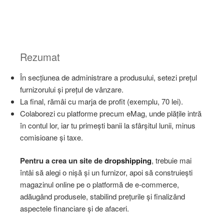
Rezumat
În secțiunea de administrare a produsului, setezi prețul
furnizorului și prețul de vânzare.
La final, rămâi cu marja de profit (exemplu, 70 lei).
Colaborezi cu platforme precum eMag, unde plățile intră
în contul lor, iar tu primești banii la sfârșitul lunii, minus
comisioane și taxe.
Pentru a crea un site de
dropshipping
, trebuie mai
întâi să alegi o nișă și un furnizor, apoi să construiești
magazinul online pe o platformă de e-commerce,
adăugând produsele, stabilind prețurile și finalizând
aspectele financiare și de afaceri.