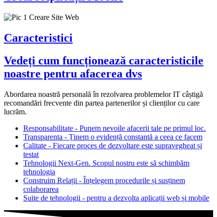
Caracteristici
Vedeți cum funcționează caracteristicile
noastre pentru afacerea dvs
Abordarea noastră personală în rezolvarea problemelor IT câștigă
recomandări frecvente din partea partenerilor și clienților cu care
lucrăm.
Responsabilitate - Punem nevoile afacerii tale pe primul loc.
Transparenta - Ținem o evidență constantă a ceea ce facem
Calitate - Fiecare proces de dezvoltare este supravegheat și
testat
Tehnologii Next-Gen. Scopul nostru este să schimbăm
tehnologia
Construim Relații - Înțelegem procedurile și susținem
colaborarea
Suite de tehnologii - pentru a dezvolta aplicații web și mobile