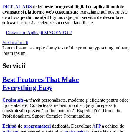
DIGITAL ADS
redefinește
progresul digital
cu
aplicații mobile
avansate
și
platforme web customizate
. Angajamentul nostru este
de a livra
performanță IT
și inovație prin
servicii de dezvoltare
software
care să accelereze succesul afacerii tale.
–
Dezvoltare Aplicații MAGENTO 2
Vezi mai mult
Lorem Ipsum is simply dumy text of the printing typesetting industry
lorem ipsum.
Servicii
Best Features That Make
Everything Easy
Creăm
site
–
uri web
personalizate, moderne și eficiente pentru orice
tip de afacere! Contactează-ne pentru o discuție și începe să-ți
construiești o prezență online puternică. Experiență în Domeniu.
Profesionalism. Suport Complet. Promptitudine.
Echipă
de
programatori
dedicată.
Dezvoltare
APP
a echipei de
software,
parteneriat adaptabil și
programatori
cu acreditări solide