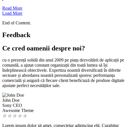
Read More
Load More
End of Content.
Feedback
Ce cred oamenii despre noi?
cu o prezență solidă din anul 2009 pe piața dezvoltării de aplicații pe
comandă, a ajutat constant organizații din toată lumea să își
îndeplinească obiectivele. Expertiza noastră diversificată în diferite
sectoare și abordarea noastră personalizată sporesc performanța
comercială și asigură că fiecare client beneficiază de produse digitale
ajustate perfect necesităților sale.
John Doe
Sony CEO
Awesome Theme
☆
☆
☆
☆
☆
Lorem ipsum dolor sit amet, consectetur adipiscing elit. Curabitur