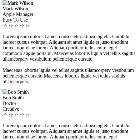
Mark Wilson
Apple Manager
Easy To Use
☆
☆
☆
☆
☆
Lorem ipsum dolor sit amet, consectetur adipiscing elit. Curabitur
laoreet cursus volutpat. Aliquam sit amet ligula et justo tincidunt
laoreet non vitae lorem. Aliquam porttitor tellus enim, eget
commodo augue porta ut. Maecenas lobortis ligula vel tellus sagittis
ullamcorperv vestibulum pellentesque cursutu.
Maecenas lobortis ligula vel tellus sagittis ullamcorperv vestibulum
pellentesque cursutu.Maecenas lobortis ligula vel tellus sagittis
ullamcorperv.
Bob Smith
Doctor
Creative
☆
☆
☆
☆
☆
Lorem ipsum dolor sit amet, consectetur adipiscing elit. Curabitur
laoreet cursus volutpat. Aliquam sit amet ligula et justo tincidunt
laoreet non vitae lorem. Aliquam porttitor tellus enim, eget