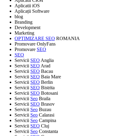
Aplicatii CRM
Aplicatii iOS
Aplicații Software
blog
Branding
Development
Marketing
OPTIMIZARE SEO
ROMANIA
Promovare OnlyFans
Promovare
SEO
SEO
Servicii
SEO
Anglia
Servicii
SEO
Arad
Servicii
SEO
Bacau
Servicii
SEO
Baia Mare
Servicii
SEO
Berlin
Servicii
SEO
Bistrita
Servicii
SEO
Botosani
Servicii
Seo
Braila
Servicii
SEO
Brasov
Servicii
Seo
Buzau
Servicii
Seo
Calarasi
Servicii
Seo
Campina
Servicii
SEO
Cluj
Servicii
Seo
Constanta