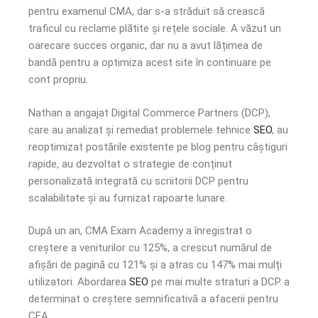
pentru examenul CMA, dar s-a străduit să crească
traficul cu reclame plătite și rețele sociale. A văzut un
oarecare succes organic, dar nu a avut lățimea de
bandă pentru a optimiza acest site în continuare pe
cont propriu.
Nathan a angajat Digital Commerce Partners (DCP),
care au analizat și remediat problemele tehnice
SEO
, au
reoptimizat postările existente pe blog pentru câștiguri
rapide, au dezvoltat o strategie de conținut
personalizată integrată cu scriitorii DCP pentru
scalabilitate și au furnizat rapoarte lunare.
După un an, CMA Exam Academy a înregistrat o
creștere a veniturilor cu 125%, a crescut numărul de
afișări de pagină cu 121% și a atras cu 147% mai mulți
utilizatori. Abordarea
SEO
pe mai multe straturi a DCP a
determinat o creștere semnificativă a afacerii pentru
CEA.