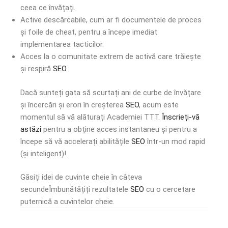
ceea ce învățați.
Active descărcabile, cum ar fi documentele de proces
și foile de cheat, pentru a începe imediat
implementarea tacticilor.
Acces la o comunitate extrem de activă care trăiește
și respiră
SEO
.
Dacă sunteți gata să scurtați ani de curbe de învățare
și încercări și erori în creșterea
SEO
, acum este
momentul să vă alăturați Academiei TTT.
Înscrieți-vă
astăzi
pentru a obține acces instantaneu și pentru a
începe să vă accelerați abilitățile
SEO
într-un mod rapid
(și inteligent)!
Găsiți idei de cuvinte cheie în câteva
secunde
Îmbunătățiți rezultatele
SEO
cu o cercetare
puternică a cuvintelor cheie.