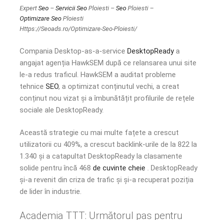
Expert
Seo
–
Servicii Seo
Ploiesti –
Seo
Ploiesti –
Optimizare Seo
Ploiesti
Https://Seoads.ro/Optimizare-Seo-Ploiesti/
Compania Desktop-as-a-service
DesktopReady
a
angajat agenția HawkSEM după ce relansarea unui site
le-a redus traficul. HawkSEM a auditat probleme
tehnice
SEO
, a optimizat conținutul vechi, a creat
conținut nou vizat și a îmbunătățit profilurile de rețele
sociale ale DesktopReady.
Această strategie cu mai multe fațete a crescut
utilizatorii cu 409%, a crescut backlink-urile de la 822 la
1.340 și a catapultat DesktopReady la clasamente
solide pentru încă 468
de cuvinte cheie
. DesktopReady
și-a revenit din criza de trafic și și-a recuperat poziția
de lider în industrie.
Academia TTT: Următorul pas pentru