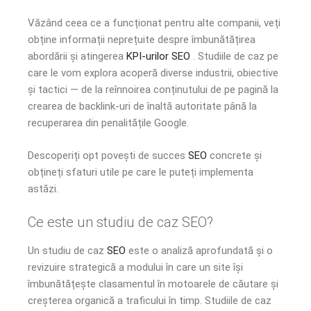
Văzând ceea ce a funcționat pentru alte companii, veți
obține informații neprețuite despre îmbunătățirea
abordării și atingerea
KPI-urilor SEO
. Studiile de caz pe
care le vom explora acoperă diverse industrii, obiective
și tactici — de la reînnoirea conținutului de pe pagină la
crearea de backlink-uri de înaltă autoritate până la
recuperarea din penalitățile Google.
Descoperiți opt povești de succes
SEO
concrete și
obțineți sfaturi utile pe care le puteți implementa
astăzi.
Ce este un studiu de caz SEO?
Un studiu de caz
SEO
este o analiză aprofundată și o
revizuire strategică a modului în care un site își
îmbunătățește clasamentul în motoarele de căutare și
creșterea organică a traficului în timp. Studiile de caz