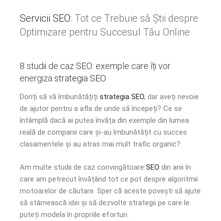
Servicii SEO
: Tot ce Trebuie să Știi despre
Optimizare pentru Succesul Tău Online
8 studii de caz
SEO
: exemple care îți vor
energiza
strategia SEO
Doriți să vă îmbunătățiți
strategia SEO
, dar aveți nevoie
de ajutor pentru a afla de unde să începeți? Ce se
întâmplă dacă ai putea învăța din exemple din lumea
reală de companii care și-au îmbunătățit cu succes
clasamentele și au atras mai mult trafic organic?
Am multe studii de caz convingătoare
SEO
din anii în
care am petrecut învățând tot ce pot despre algoritmii
motoarelor de căutare. Sper că aceste povești să ajute
să stârnească idei și să dezvolte strategii pe care le
puteți modela în propriile eforturi.