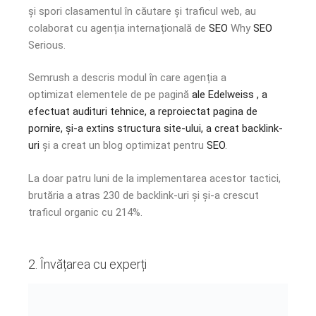
și spori clasamentul în căutare și traficul web, au
colaborat cu agenția internațională de
SEO
Why
SEO
Serious.
Semrush a descris modul în care agenția a
optimizat elementele de pe pagină
ale Edelweiss , a
efectuat audituri tehnice, a reproiectat pagina de
pornire, și-a extins structura site-ului,
a creat backlink-
uri
și a creat un blog optimizat pentru
SEO
.
La doar patru luni de la implementarea acestor tactici,
brutăria a atras 230 de backlink-uri și și-a crescut
traficul organic cu 214%.
2. Învățarea cu experți