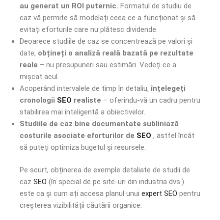
au generat un ROI puternic.
Formatul de studiu de
caz vă permite să modelați ceea ce a funcționat și să
evitați eforturile care nu plătesc dividende.
Deoarece studiile de caz se concentrează pe valori și
date,
obțineți o analiză reală bazată pe rezultate
reale
– nu presupuneri sau estimări. Vedeți ce a
mișcat acul.
Acoperând intervalele de timp în detaliu,
înțelegeți
cronologii
SEO
realiste
– oferindu-vă un cadru pentru
stabilirea mai inteligentă a obiectivelor.
Studiile de caz bine documentate subliniază
costurile asociate eforturilor de
SEO
, astfel încât
să puteți optimiza bugetul și resursele.
Pe scurt, obținerea de exemple detaliate de studii de
caz
SEO
(în special de pe site-uri din industria dvs.)
este ca și cum ați accesa planul unui
expert SEO
pentru
creșterea vizibilității căutării organice.