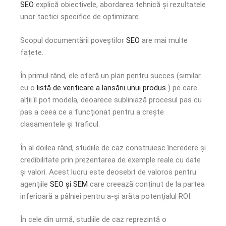
SEO
explică obiectivele, abordarea tehnică și rezultatele
unor tactici specifice de optimizare.
Scopul documentării poveștilor
SEO
are mai multe
fațete.
În primul rând, ele oferă un plan pentru succes (similar
cu o
listă de verificare a lansării unui produs
) pe care
alții îl pot modela, deoarece subliniază procesul pas cu
pas a ceea ce a funcționat pentru a crește
clasamentele și traficul.
În al doilea rând, studiile de caz construiesc încredere și
credibilitate prin prezentarea de exemple reale cu date
și valori. Acest lucru este deosebit de valoros pentru
agențiile
SEO și SEM
care creează conținut de la partea
inferioară a pâlniei pentru a-și arăta potențialul ROI.
În cele din urmă, studiile de caz reprezintă o