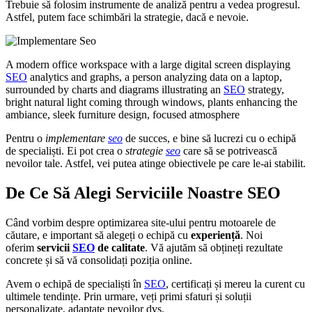
Trebuie să folosim instrumente de analiză pentru a vedea progresul.
Astfel, putem face schimbări la strategie, dacă e nevoie.
A modern office workspace with a large digital screen displaying
SEO
analytics and graphs, a person analyzing data on a laptop,
surrounded by charts and diagrams illustrating an
SEO
strategy,
bright natural light coming through windows, plants enhancing the
ambiance, sleek furniture design, focused atmosphere
Pentru o
implementare
seo
de succes, e bine să lucrezi cu o echipă
de specialiști. Ei pot crea o
strategie
seo
care să se potrivească
nevoilor tale. Astfel, vei putea atinge obiectivele pe care le-ai stabilit.
De Ce Să Alegi Serviciile Noastre SEO
Când vorbim despre optimizarea site-ului pentru motoarele de
căutare, e important să alegeți o echipă cu
experiență
. Noi
oferim
servicii
SEO
de calitate
. Vă ajutăm să obțineți rezultate
concrete și să vă consolidați poziția online.
Avem o echipă de specialiști în
SEO
, certificați și mereu la curent cu
ultimele tendințe. Prin urmare, veți primi sfaturi și soluții
personalizate, adaptate nevoilor dvs.