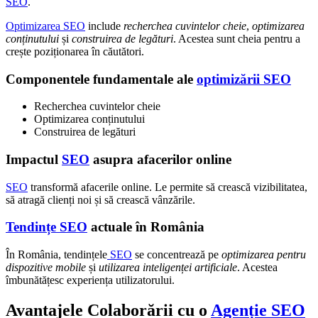
SEO
.
Optimizarea SEO
include
recherchea cuvintelor cheie
,
optimizarea
conținutului
și
construirea de legături
. Acestea sunt cheia pentru a
crește poziționarea în căutători.
Componentele fundamentale ale
optimizării SEO
Recherchea cuvintelor cheie
Optimizarea conținutului
Construirea de legături
Impactul
SEO
asupra afacerilor online
SEO
transformă afacerile online. Le permite să crească vizibilitatea,
să atragă clienți noi și să crească vânzările.
Tendințe SEO
actuale în România
În România, tendințele
SEO
se concentrează pe
optimizarea pentru
dispozitive mobile
și
utilizarea inteligenței artificiale
. Acestea
îmbunătățesc experiența utilizatorului.
Avantajele Colaborării cu o
Agenție SEO