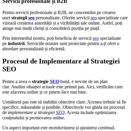
Servicii profesionale și B2B
Pentru servicii profesionale și B2B, ne concentrăm pe crearea
unei
strategii
seo
personalizate. Oferim servicii
seo
specializate care
vizează creșterea autorității și a vizibilității tale online. Astfel, poți
atrage mai mulți clienți și consolidezi poziția pe piață.
Prin intermediul nostru, poți beneficia de servicii
seo
specializate
pe
industrii
. Serviciile noastre sunt proiectate pentru a-ți oferi o
abordare personalizată și eficientă.
Procesul de Implementare al Strategiei
SEO
Pentru a avea o
strategie
SEO
bună, e nevoie de un plan
clar.
Analiza situației actuale
este primul pas. Aici, verificăm cum
este afacerea online și ce putem face mai bine.
Următorul pas este să stabilim obiective clare. Acestea trebuie să fie
specifice, măsurabile și posibile. Obiectivele vor ghida tot procesul
de
implementare a strategiei
SEO
. Acesta include optimizarea
conținutului și promovarea online.
Un aspect important este
monitorizarea și ajustarea continuă
.