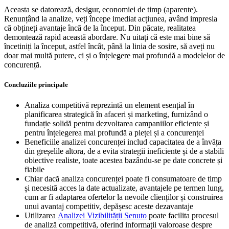
Aceasta se datorează, desigur, economiei de timp (aparente).
Renunțând la analize, veți începe imediat acțiunea, având impresia
că obțineți avantaje încă de la început. Din păcate, realitatea
demontează rapid această abordare. Nu uitați că este mai bine să
încetiniți la început, astfel încât, până la linia de sosire, să aveți nu
doar mai multă putere, ci și o înțelegere mai profundă a modelelor de
concurență.
Concluziile principale
Analiza competitivă reprezintă un element esențial în
planificarea strategică în afaceri și marketing, furnizând o
fundație solidă pentru dezvoltarea campaniilor eficiente și
pentru înțelegerea mai profundă a pieței și a concurenței
Beneficiile analizei concurenței includ capacitatea de a învăța
din greșelile altora, de a evita strategii ineficiente și de a stabili
obiective realiste, toate acestea bazându-se pe date concrete și
fiabile
Chiar dacă analiza concurenței poate fi consumatoare de timp
și necesită acces la date actualizate, avantajele pe termen lung,
cum ar fi adaptarea ofertelor la nevoile clienților și construirea
unui avantaj competitiv, depășesc aceste dezavantaje
Utilizarea
Analizei Vizibilității Senuto
poate facilita procesul
de analiză competitivă, oferind informații valoroase despre