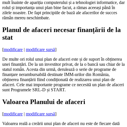
mult înainte de apariția computerului și a tehnologiei informatice, dar
rolul și importanța unui plan bine facut, a rămas aceeași până în
zilele noastre. De fapt principiile de bază ale afacerilor de succes
rămân mereu neschimbate.
Planul de afaceri necesar finanțării de la
stat
[
modificare
|
modificare sursă
]
De multe ori rolul unui plan de afaceri este și de suport în obținerea
unei finanțări. De la un investitor privat, de la o bancă sau chiar de la
statul român. Acesta din urmă, derulează o serie de programe de
finanțare nerambursabilă destinate IMM-urilor din România,
obținerea finanțării fiind condiționată de realizarea unui plan de
afaceri. Cele mai importante programe ce necesită un plan de afaceri
sunt Programele SRL-D și START.
Valoarea Planului de afaceri
[
modificare
|
modificare sursă
]
Valoarea reală a creării unui plan de afaceri nu este de fiecare dată