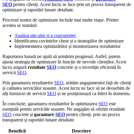
SEO
pentru clienți. Acest lucru se face prin un proces transparent de
optimizare și raportări lunare detaliate.
Procesul nostru de optimizare include mai multe etape. Printre
acestea se numără:
Analiza site-ului și a concurenței
Identificarea cuvintelor cheie și a strategiilor de optimizare
Implementarea optimizărilor și monitorizarea rezultatelor
Raportarea lunară ne ajută să urmărim progresul. Astfel, putem
ajusta strategia de optimizare în funcție de nevoile clienților. Acest
lucru asigură
rezultate
SEO
concrete și o investiție eficientă în
servicii
SEO
.
Prin garantarea rezultatelor
SEO
, arătăm angajamentul față de clienți
și calitatea serviciilor noastre. Acest lucru ne face să ne deosebim de
alți furnizori de servicii
SEO
și ne poziționează ca lideri în domeniu.
În concluzie, garantarea rezultatelor în optimizarea
SEO
este
esențială pentru serviciile noastre. Ne angajăm să oferim rezultate
SEO
concrete și
garantare
SEO
pentru clienți, prin un proces
transparent și raportări lunare detaliate.
Beneficii
Descriere