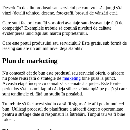
Descrie în detaliu produsul sau serviciul pe care vrei să ajungi să-l
vinzi (detalii tehnice, desene, fotografii, brosuri de vânzări etc.).
Care sunt factorii care îți vor oferi avantaje sau dezavantaje față de
competiție? Exemplele trebuie să conțină niveluri de calitate,
evidențierea unicitații sau mărcii proprietarului.
Care este prețul produsului sau serviciului? Este gratis, sub formă de
leasing sau are un anumit nivel deja stabilit?
Plan de marketing
Nu contează cât de bun este produsul sau serviciul oferit, o afacere
nu poate reuși fără o strategie de
marketing
bine pusă la punct.
Aceasta etapă începe cu o analiză sistematică a pieței. Este foarte
periculos să-ți asumi faptul că deja știi ce se întâmplă pe piață și care
sunt tendințele ei, fără un studiu în prealabil.
Tu trebuie să faci acest studiu ca să fii sigur că te afli pe drumul cel
bun. Utilizați procesul de planificare a afacerii drept o oportunitate
pentru a strânge date și răspunsuri la întrebări. Timpul tău va fi bine
folosit.