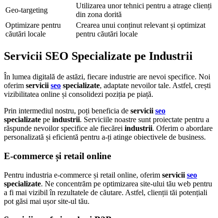
Utilizarea unor tehnici pentru a atrage clienți
Geo-targeting
din zona dorită
Optimizare pentru
Crearea unui conținut relevant și optimizat
căutări locale
pentru căutări locale
Servicii SEO Specializate pe Industrii
În lumea digitală de astăzi, fiecare industrie are nevoi specifice. Noi
oferim
servicii
seo
specializate
, adaptate nevoilor tale. Astfel, crești
vizibilitatea online și consolidezi poziția pe piață.
Prin intermediul nostru, poți beneficia de
servicii
seo
specializate
pe
industrii
. Serviciile noastre sunt proiectate pentru a
răspunde nevoilor specifice ale fiecărei
industrii
. Oferim o abordare
personalizată și eficientă pentru a-ți atinge obiectivele de business.
E-commerce și retail online
Pentru industria e-commerce și retail online, oferim
servicii
seo
specializate
. Ne concentrăm pe optimizarea site-ului tău web pentru
a fi mai vizibil în rezultatele de căutare. Astfel, clienții tăi potențiali
pot găsi mai ușor site-ul tău.