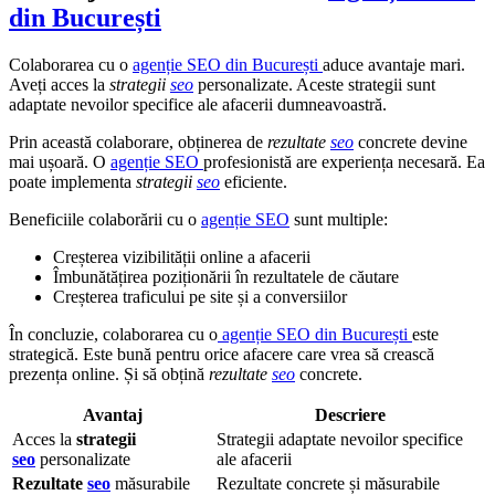
din București
Colaborarea cu o
agenție SEO din București
aduce avantaje mari.
Aveți acces la
strategii
seo
personalizate. Aceste strategii sunt
adaptate nevoilor specifice ale afacerii dumneavoastră.
Prin această colaborare, obținerea de
rezultate
seo
concrete devine
mai ușoară. O
agenție SEO
profesionistă are experiența necesară. Ea
poate implementa
strategii
seo
eficiente.
Beneficiile colaborării cu o
agenție SEO
sunt multiple:
Creșterea vizibilității online a afacerii
Îmbunătățirea poziționării în rezultatele de căutare
Creșterea traficului pe site și a conversiilor
În concluzie, colaborarea cu o
agenție SEO din București
este
strategică. Este bună pentru orice afacere care vrea să crească
prezența online. Și să obțină
rezultate
seo
concrete.
Avantaj
Descriere
Acces la
strategii
Strategii adaptate nevoilor specifice
seo
personalizate
ale afacerii
Rezultate
seo
măsurabile
Rezultate concrete și măsurabile