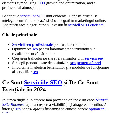
elements symbolizing
SEO
growth and optimization, and a
professional atmosphere.
Beneficiile
serviciilor SEO
sunt evidente. Dar este crucial să
înțelegeți cum funcționează și să o integrați în marketingul online.
Așa puteți face alegeri bune și investiți în
servicii SEO
eficiente
.
Cheile principale
Servicii seo profesionale
pentru afaceri online
Optimizarea
seo
pentru îmbunătățirea vizibilității și a
rezultatelor în căutări online
Creșterea traficului pe site și a vânzărilor prin
servicii seo
Strategii personalizate de optimizare
seo pentru afaceri
Importanța înțelegerii beneficiilor și a modului de funcționare
al serviciilor
seo
Ce Sunt
Serviciile SEO
și De Ce Sunt
Esențiale în 2024
În lumea digitală, o afacere fără prezenție online e un eșec.
Servicii
SEO Bucuresti
ajut la creșterea vizibilității și atragerea clienților. A
înțelege
seo
pentru afaceri
înseamnă să cunoști bazele
optimizării