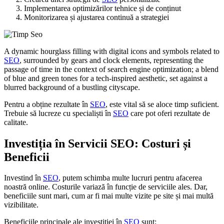
Implementarea optimizărilor tehnice și de conținut
Monitorizarea și ajustarea continuă a strategiei
A dynamic hourglass filling with digital icons and symbols related to
SEO
, surrounded by gears and clock elements, representing the
passage of time in the context of search engine optimization; a blend
of blue and green tones for a tech-inspired aesthetic, set against a
blurred background of a bustling cityscape.
Pentru a obține rezultate în
SEO
, este vital să se aloce timp suficient.
Trebuie să lucreze cu specialiști în
SEO
care pot oferi rezultate de
calitate.
Investiția în Servicii SEO: Costuri și
Beneficii
Investind în
SEO
, putem schimba multe lucruri pentru afacerea
noastră online. Costurile variază în funcție de serviciile ales. Dar,
beneficiile sunt mari, cum ar fi mai multe vizite pe site și mai multă
vizibilitate.
Beneficiile principale ale investiției în
SEO
sunt: