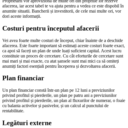
Proprietarii vor aproviziona de multe ori din propriile lor rezerve
afacerea, iar acest tabel te va ajuta pentru a vedea ce este dispobil în
anumite situatii. Bancherii și investitorii, de cele mai multe ori, vor
dori aceste informații.
Costuri pentru începutul afacerii
Vei avea foarte multe costuri de început, chiar înainte de a deschide
afacerea. Este foarte important să estimați aceste costuri foarte exact,
ca apoi să faceți un plan de unde luați suficient capital. Acest lucru
constituie un proces de cercetare. Cu cât eforturile de cercetare sunt
mai mari și mai exacte, cu atat șansele sunt mai mici ca să omiteți
anumiți factori esențiali pentru începerea și dezvoltarea afacerii.
Plan financiar
Un plan financiar constă într-un plan pe 12 luni a previziunilor
privind profitul și pierderile, un plan pe patru ani a previziunilor
privind profitul și pierderile, un plan al fluxurilor de numerar, o foaie
cu balanta activelor și pasivelor, și un calcul al punctului de
rentabilitate.
Legături externe