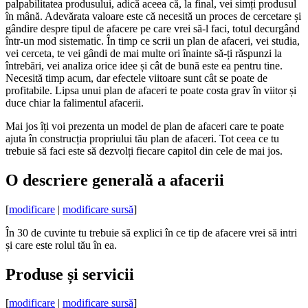
palpabilitatea produsului, adică aceea că, la final, vei simți produsul
în mână. Adevărata valoare este că necesită un proces de cercetare și
gândire despre tipul de afacere pe care vrei să-l faci, totul decurgând
într-un mod sistematic. În timp ce scrii un plan de afaceri, vei studia,
vei cerceta, te vei gândi de mai multe ori înainte să-ți răspunzi la
întrebări, vei analiza orice idee și cât de bună este ea pentru tine.
Necesită timp acum, dar efectele viitoare sunt cât se poate de
profitabile. Lipsa unui plan de afaceri te poate costa grav în viitor și
duce chiar la falimentul afacerii.
Mai jos îți voi prezenta un model de plan de afaceri care te poate
ajuta în construcția propriului tău plan de afaceri. Tot ceea ce tu
trebuie să faci este să dezvolți fiecare capitol din cele de mai jos.
O descriere generală a afacerii
[
modificare
|
modificare sursă
]
În 30 de cuvinte tu trebuie să explici în ce tip de afacere vrei să intri
și care este rolul tău în ea.
Produse și servicii
[
modificare
|
modificare sursă
]