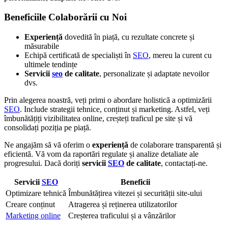
Beneficiile Colaborării cu Noi
Experiență
dovedită în piață, cu rezultate concrete și
măsurabile
Echipă certificată de specialiști în
SEO
, mereu la curent cu
ultimele tendințe
Servicii
seo
de calitate
, personalizate și adaptate nevoilor
dvs.
Prin alegerea noastră, veți primi o abordare holistică a optimizării
SEO
. Include strategii tehnice, conținut și marketing. Astfel, veți
îmbunătățiți vizibilitatea online, creșteți traficul pe site și vă
consolidați poziția pe piață.
Ne angajăm să vă oferim o
experiență
de colaborare transparentă și
eficientă. Vă vom da raportări regulate și analize detaliate ale
progresului. Dacă doriți
servicii
SEO
de calitate
, contactați-ne.
Servicii
SEO
Beneficii
Optimizare tehnică
Îmbunătățirea vitezei și securității site-ului
Creare conținut
Atragerea și reținerea utilizatorilor
Marketing online
Creșterea traficului și a vânzărilor