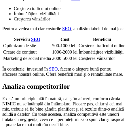
Creșterea traficului online
Îmbunătățirea vizibilității
Creșterea vânzărilor
Pentru a vedea mai clar costurile
SEO
, analizăm tabelul de mai jos:
Serviciu
SEO
Cost
Beneficiu
Optimizare de site
500-1000 lei
Creșterea traficului online
Creare de conținut
1000-2000 lei
Îmbunătățirea vizibilității
Marketing de social media
2000-5000 lei
Creșterea vânzărilor
În concluzie, investind în
SEO
, facem o alegere bună pentru
afacerea noastră online. Oferă beneficii mari și o rentabilitate mare.
Analiza competitorilor
Există un principiu atât în natură, cât și în afaceri, conform căruia
NIMIC nu se întâmplă din întâmplare. Fiecare pas, chiar și cel mai
mic, trebuie să fie bine gândit, planificat și să rezulte dintr-o analiză
solidă a datelor. Cu toate acestea, analiza competitivă este uneori
tratată cu neglijență, ceea ce – permiteți-mi să o spun clar și răspicat
– poate face mai mult rău decât bine.