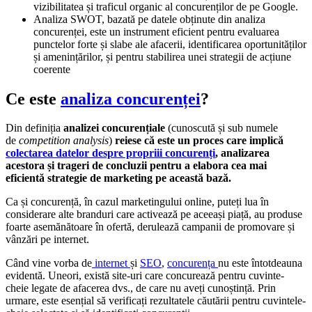
vizibilitatea și traficul organic al concurenților de pe Google.
Analiza SWOT, bazată pe datele obținute din analiza
concurenței, este un instrument eficient pentru evaluarea
punctelor forte și slabe ale afacerii, identificarea oportunităților
și amenințărilor, și pentru stabilirea unei strategii de acțiune
coerente
Ce este
analiza concurenței
?
Din definiția
analizei concurențiale
(cunoscută și sub numele
de
competition analysis
)
reiese că este un proces care implică
colectarea datelor despre propriii concurenți
, analizarea
acestora și trageri de concluzii pentru a elabora cea mai
eficientă strategie de marketing pe această bază.
Ca și concurență, în cazul marketingului online, puteți lua în
considerare alte branduri care activează pe aceeași piață, au produse
foarte asemănătoare în ofertă, derulează campanii de promovare și
vânzări pe internet.
Când vine vorba de
internet
și
SEO
,
concurența
nu este întotdeauna
evidentă. Uneori, există site-uri care concurează pentru cuvinte-
cheie legate de afacerea dvs., de care nu aveți cunoștință. Prin
urmare, este esențial să verificați rezultatele căutării pentru cuvintele-