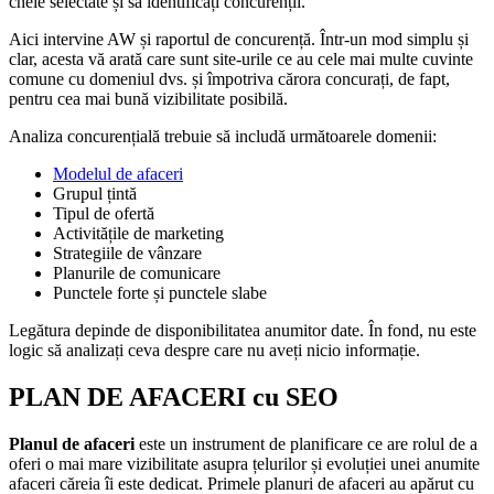
cheie selectate și să identificați concurenții.
Aici intervine AW și raportul de concurență. Într-un mod simplu și
clar, acesta vă arată care sunt site-urile ce au cele mai multe cuvinte
comune cu domeniul dvs. și împotriva cărora concurați, de fapt,
pentru cea mai bună vizibilitate posibilă.
Analiza concurențială trebuie să includă următoarele domenii:
Modelul de afaceri
Grupul țintă
Tipul de ofertă
Activitățile de marketing
Strategiile de vânzare
Planurile de comunicare
Punctele forte și punctele slabe
Legătura depinde de disponibilitatea anumitor date. În fond, nu este
logic să analizați ceva despre care nu aveți nicio informație.
PLAN DE AFACERI cu SEO
Planul de afaceri
este un instrument de planificare ce are rolul de a
oferi o mai mare vizibilitate asupra țelurilor și evoluției unei anumite
afaceri căreia îi este dedicat. Primele planuri de afaceri au apărut cu