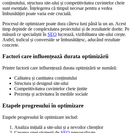
conținutului, structura site-ului și competitivitatea cuvintelor cheie
sunt esențiale. Înțelegerea că timpul necesar pentru a vedea
îmbunătățiri poate varia este crucială.
Procesul de optimizare poate dura câteva luni până la un an. Acest
timp depinde de complexitatea proiectului și de rezultatele dorite. Pe
măsură ce specialiștii în
SEO
lucrează, vizibilitatea site-ului crește.
Astfel, traficul și conversiile se îmbunătățesc, aducând rezultate
concrete.
Factori care influențează durata optimizării
Printre factorii care influențează durata optimizării se numără:
Calitatea și cantitatea conținutului
Structura și designul site-ului
Competitivitatea cuvintelor cheie țintite
Prezența și activitatea în mediile sociale
Etapele progresului în optimizare
Etapele progresului în optimizare includ:
Analiza inițială a site-ului și a nevoilor clienților
Crearea unei strategii de
SEO
personalizate