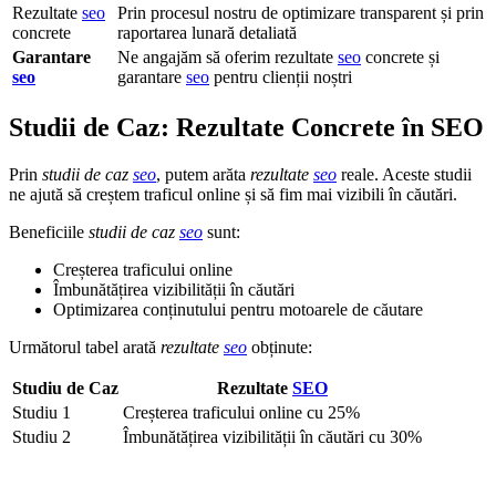
Rezultate
seo
Prin procesul nostru de optimizare transparent și prin
concrete
raportarea lunară detaliată
Garantare
Ne angajăm să oferim rezultate
seo
concrete și
seo
garantare
seo
pentru clienții noștri
Studii de Caz: Rezultate Concrete în SEO
Prin
studii de caz
seo
, putem arăta
rezultate
seo
reale. Aceste studii
ne ajută să creștem traficul online și să fim mai vizibili în căutări.
Beneficiile
studii de caz
seo
sunt:
Creșterea traficului online
Îmbunătățirea vizibilității în căutări
Optimizarea conținutului pentru motoarele de căutare
Următorul tabel arată
rezultate
seo
obținute:
Studiu de Caz
Rezultate
SEO
Studiu 1
Creșterea traficului online cu 25%
Studiu 2
Îmbunătățirea vizibilității în căutări cu 30%