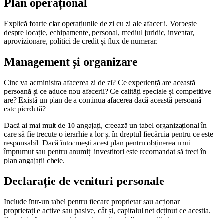
Plan operațional
Explică foarte clar operațiunile de zi cu zi ale afacerii. Vorbește
despre locație, echipamente, personal, mediul juridic, inventar,
aprovizionare, politici de credit și flux de numerar.
Management și organizare
Cine va administra afacerea zi de zi? Ce experiență are această
persoană și ce aduce nou afacerii? Ce calități speciale și competitive
are? Există un plan de a continua afacerea dacă această persoană
este pierdută?
Dacă ai mai mult de 10 angajați, creează un tabel organizațional în
care să fie trecute o ierarhie a lor și în dreptul fiecăruia pentru ce este
responsabil. Dacă întocmești acest plan pentru obținerea unui
împrumut sau pentru anumiți investitori este recomandat să treci în
plan angajații cheie.
Declarație de venituri personale
Include într-un tabel pentru fiecare proprietar sau acționar
proprietațile active sau pasive, cât și, capitalul net deținut de aceștia.