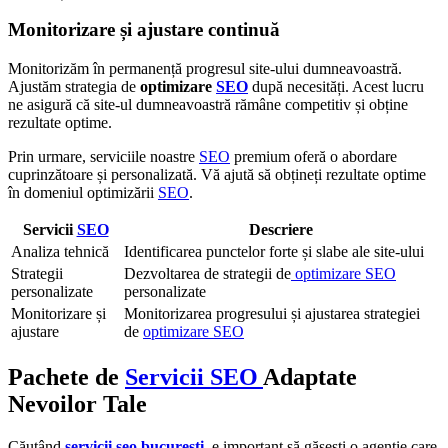
Monitorizare și ajustare continuă
Monitorizăm în permanență progresul site-ului dumneavoastră.
Ajustăm strategia de
optimizare
SEO
după necesități. Acest lucru
ne asigură că site-ul dumneavoastră rămâne competitiv și obține
rezultate optime.
Prin urmare, serviciile noastre
SEO
premium oferă o abordare
cuprinzătoare și personalizată. Vă ajută să obțineți rezultate optime
în domeniul optimizării
SEO
.
Servicii
SEO
Descriere
Analiza tehnică
Identificarea punctelor forte și slabe ale site-ului
Strategii
Dezvoltarea de strategii de
optimizare SEO
personalizate
personalizate
Monitorizare și
Monitorizarea progresului și ajustarea strategiei
ajustare
de
optimizare SEO
Pachete de
Servicii SEO
Adaptate
Nevoilor Tale
Căutând
servicii seo
bucuresti
, e important să găsești o agenție care