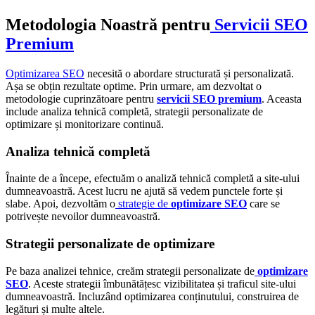
Metodologia Noastră pentru
Servicii SEO
Premium
Optimizarea SEO
necesită o abordare structurată și personalizată.
Așa se obțin rezultate optime. Prin urmare, am dezvoltat o
metodologie cuprinzătoare pentru
servicii SEO premium
. Aceasta
include analiza tehnică completă, strategii personalizate de
optimizare și monitorizare continuă.
Analiza tehnică completă
Înainte de a începe, efectuăm o analiză tehnică completă a site-ului
dumneavoastră. Acest lucru ne ajută să vedem punctele forte și
slabe. Apoi, dezvoltăm o
strategie de
optimizare SEO
care se
potrivește nevoilor dumneavoastră.
Strategii personalizate de optimizare
Pe baza analizei tehnice, creăm strategii personalizate de
optimizare
SEO
. Aceste strategii îmbunătățesc vizibilitatea și traficul site-ului
dumneavoastră. Incluzând optimizarea conținutului, construirea de
legături și multe altele.