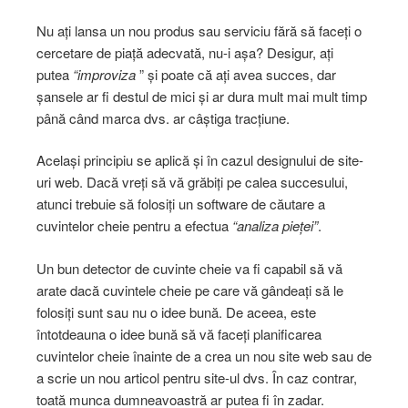
Nu ați lansa un nou produs sau serviciu fără să faceți o
cercetare de piață adecvată, nu-i așa? Desigur, ați
putea
“improviza
” și poate că ați avea succes, dar
șansele ar fi destul de mici și ar dura mult mai mult timp
până când marca dvs. ar câștiga tracțiune.
Același principiu se aplică și în cazul designului de site-
uri web. Dacă vreți să vă grăbiți pe calea succesului,
atunci trebuie să folosiți un software de căutare a
cuvintelor cheie pentru a efectua
“analiza pieței”
.
Un bun detector de cuvinte cheie va fi capabil să vă
arate dacă cuvintele cheie pe care vă gândeați să le
folosiți sunt sau nu o idee bună. De aceea, este
întotdeauna o idee bună să vă faceți planificarea
cuvintelor cheie înainte de a crea un nou site web sau de
a scrie un nou articol pentru site-ul dvs. În caz contrar,
toată munca dumneavoastră ar putea fi în zadar.