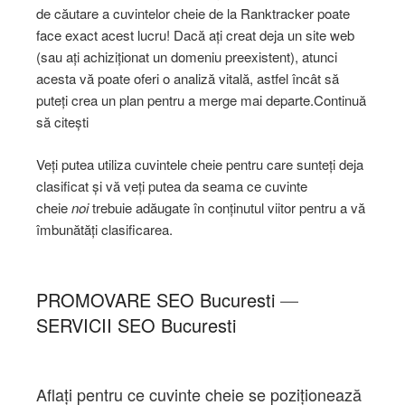
de căutare a cuvintelor cheie de la Ranktracker poate
face exact acest lucru! Dacă ați creat deja un site web
(sau ați achiziționat un domeniu preexistent), atunci
acesta vă poate oferi o analiză vitală, astfel încât să
puteți crea un plan pentru a merge mai departe.Continuă
să citești
Veți putea utiliza cuvintele cheie pentru care sunteți deja
clasificat și vă veți putea da seama ce cuvinte
cheie
noi
trebuie adăugate în conținutul viitor pentru a vă
îmbunătăți clasificarea.
PROMOVARE SEO
Bucuresti
—
SERVICII SEO
Bucuresti
Aflați pentru ce cuvinte cheie se poziționează