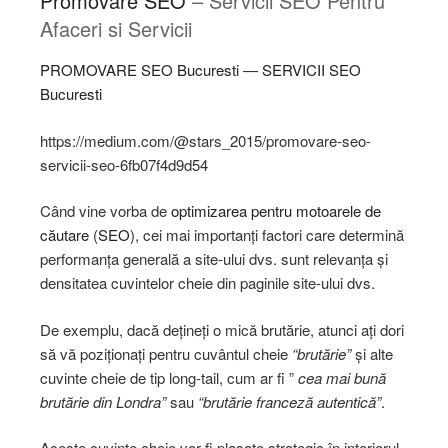
Promovare SEO
– Servicii SEO Pentru
Afaceri si Servicii
PROMOVARE SEO
Bucuresti
—
SERVICII SEO
Bucuresti
https://medium.com/@stars_2015/promovare-seo-
servicii-seo-6fb07f4d9d54
Când vine vorba de
optimizarea pentru motoarele de
căutare
(
SEO
), cei mai importanți factori care determină
performanța generală a site-ului dvs. sunt relevanța și
densitatea cuvintelor cheie din paginile site-ului dvs.
De exemplu, dacă dețineți o mică brutărie, atunci ați dori
să vă poziționați pentru cuvântul cheie
“brutărie”
și alte
cuvinte cheie de tip long-tail, cum ar fi ”
cea mai bună
brutărie din Londra”
sau
“brutărie franceză autentică”
.
Aceste cuvinte cheie vor fi plasate strategic în interiorul