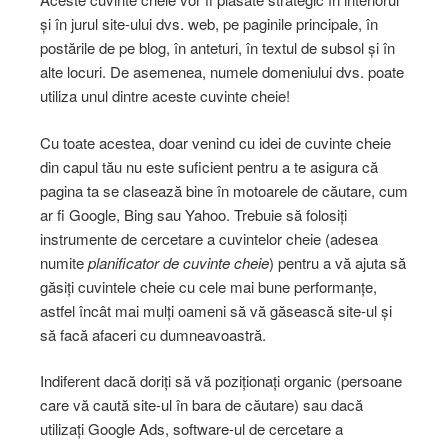
și în jurul site-ului dvs. web, pe paginile principale, în
postările de pe blog, în anteturi, în textul de subsol și în
alte locuri. De asemenea, numele domeniului dvs. poate
utiliza unul dintre aceste cuvinte cheie!
Cu toate acestea, doar venind cu idei de cuvinte cheie
din capul tău nu este suficient pentru a te asigura că
pagina ta se clasează bine în motoarele de căutare, cum
ar fi Google, Bing sau Yahoo. Trebuie să folosiți
instrumente de cercetare a cuvintelor cheie (adesea
numite
planificator de cuvinte cheie
) pentru a vă ajuta să
găsiți cuvintele cheie cu cele mai bune performanțe,
astfel încât mai mulți oameni să vă găsească site-ul și
să facă afaceri cu dumneavoastră.
Indiferent dacă doriți să vă poziționați organic (persoane
care vă caută site-ul în bara de căutare) sau dacă
utilizați Google Ads, software-ul de cercetare a