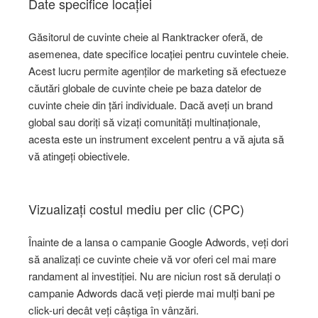
Date specifice locației
Găsitorul de cuvinte cheie al Ranktracker oferă, de
asemenea, date specifice locației pentru cuvintele cheie.
Acest lucru permite agenților de marketing să efectueze
căutări globale de cuvinte cheie pe baza datelor de
cuvinte cheie din țări individuale. Dacă aveți un brand
global sau doriți să vizați comunități multinaționale,
acesta este un instrument excelent pentru a vă ajuta să
vă atingeți obiectivele.
Vizualizați costul mediu per clic (CPC)
Înainte de a lansa o campanie Google Adwords, veți dori
să analizați ce cuvinte cheie vă vor oferi cel mai mare
randament al investiției. Nu are niciun rost să derulați o
campanie Adwords dacă veți pierde mai mulți bani pe
click-uri decât veți câștiga în vânzări.