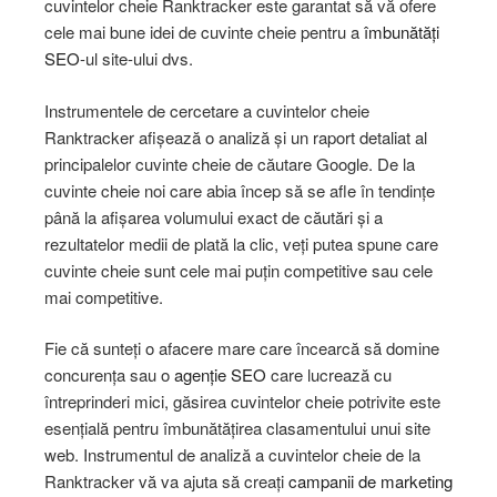
cuvintelor cheie Ranktracker este garantat să vă ofere
cele mai bune idei de cuvinte cheie pentru a
îmbunătăți
SEO
-ul site-ului dvs.
Instrumentele de cercetare a cuvintelor cheie
Ranktracker afișează o analiză și un raport detaliat al
principalelor cuvinte cheie de căutare Google. De la
cuvinte cheie noi care abia încep să se afle în tendințe
până la afișarea volumului exact de căutări și a
rezultatelor medii de plată la clic, veți putea spune care
cuvinte cheie sunt cele mai puțin competitive sau cele
mai competitive.
Fie că sunteți o afacere mare care încearcă să domine
concurența sau o
agenție SEO
care lucrează cu
întreprinderi mici, găsirea cuvintelor cheie potrivite este
esențială pentru îmbunătățirea clasamentului unui site
web. Instrumentul de analiză a cuvintelor cheie de la
Ranktracker vă va ajuta să creați
campanii de marketing