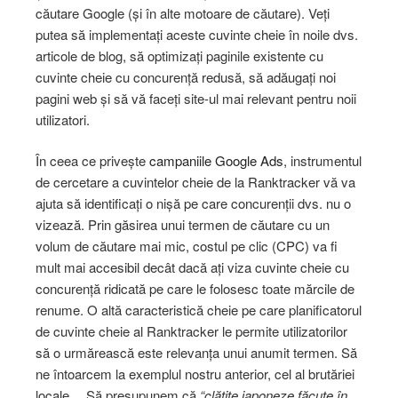
căutare Google (și în alte motoare de căutare). Veți
putea să implementați aceste cuvinte cheie în noile dvs.
articole de blog, să optimizați paginile existente cu
cuvinte cheie cu concurență redusă, să adăugați noi
pagini web și să vă faceți site-ul mai relevant pentru noii
utilizatori.
În ceea ce privește
campaniile Google Ads
, instrumentul
de cercetare a cuvintelor cheie de la Ranktracker vă va
ajuta să identificați o nișă pe care concurenții dvs. nu o
vizează. Prin găsirea unui termen de căutare cu un
volum de căutare mai mic, costul pe clic (CPC) va fi
mult mai accesibil decât dacă ați viza cuvinte cheie cu
concurență ridicată pe care le folosesc toate mărcile de
renume. O altă caracteristică cheie pe care planificatorul
de cuvinte cheie al Ranktracker le permite utilizatorilor
să o urmărească este relevanța unui anumit termen. Să
ne întoarcem la exemplul nostru anterior, cel al brutăriei
locale… Să presupunem că
“clătite japoneze făcute în