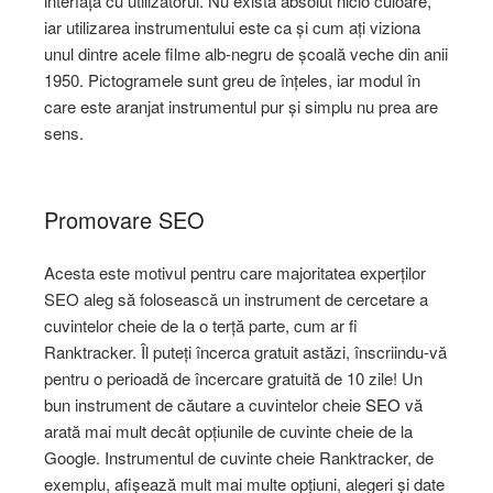
interfața cu utilizatorul. Nu există absolut nicio culoare,
iar utilizarea instrumentului este ca și cum ați viziona
unul dintre acele filme alb-negru de școală veche din anii
1950. Pictogramele sunt greu de înțeles, iar modul în
care este aranjat instrumentul pur și simplu nu prea are
sens.
Promovare SEO
Acesta este motivul pentru care majoritatea experților
SEO aleg să folosească un instrument de cercetare a
cuvintelor cheie de la o terță parte, cum ar fi
Ranktracker. Îl puteți încerca gratuit astăzi, înscriindu-vă
pentru o perioadă de încercare gratuită de 10 zile! Un
bun instrument de căutare a cuvintelor cheie
SEO
vă
arată mai mult decât opțiunile de cuvinte cheie de la
Google. Instrumentul de cuvinte cheie Ranktracker, de
exemplu, afișează mult mai multe opțiuni, alegeri și date