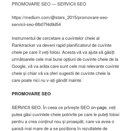
PROMOVARE SEO — SERVICII SEO
https://medium.com/@stars_2015/promovare-seo-
servicii-seo-6fb07f4d9d54
Instrumentul de cercetare a cuvintelor cheie al
Ranktracker va deveni rapid planificatorul de cuvinte
cheie pe care îl veți folosi. Acesta vă va ajuta să găsiți
următoarele cele mai bune opțiuni de cuvinte cheie de la
Google, vă va arăta care sunt cele mai relevante cuvinte
cheie și chiar vă va oferi sugestii de cuvinte cheie la
care poate nici nu v-ați gândit înainte.
PROMOVARE SEO
SERVICII SEO.
În ceea ce privește
SEO on-page
, veți
putea găsi cuvintele cheie potrivite pe care le puteți folosi
pentru a crea conținut nou și proaspăt, care va avea o
șansă mai mare de a se poziționa în rezultatele de