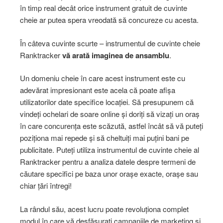
în timp real decât orice instrument gratuit de cuvinte
cheie ar putea spera vreodată să concureze cu acesta.
În câteva cuvinte scurte – instrumentul de cuvinte cheie
Ranktracker
vă arată imaginea de ansamblu
.
Un domeniu cheie în care acest instrument este cu
adevărat impresionant este acela că poate afișa
utilizatorilor date specifice locației. Să presupunem că
vindeți ochelari de soare online și doriți să vizați un oraș
în care concurența este scăzută, astfel încât să vă puteți
poziționa mai repede și să cheltuiți mai puțini bani pe
publicitate. Puteți utiliza instrumentul de cuvinte cheie al
Ranktracker pentru a analiza datele despre termeni de
căutare specifici pe baza unor orașe exacte, orașe sau
chiar țări întregi!
La rândul său, acest lucru poate revoluționa complet
modul în care vă desfășurați campaniile de marketing și