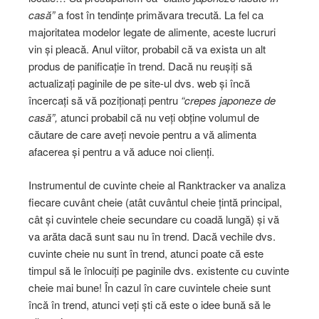
casă”
a fost în tendințe primăvara trecută. La fel ca
majoritatea modelor legate de alimente, aceste lucruri
vin și pleacă. Anul viitor, probabil că va exista un alt
produs de panificație în trend. Dacă nu reușiți să
actualizați paginile de pe site-ul dvs. web și încă
încercați să vă poziționați pentru
“crepes japoneze de
casă”,
atunci probabil că nu veți obține volumul de
căutare de care aveți nevoie pentru a vă alimenta
afacerea și pentru a vă aduce noi clienți.
Instrumentul de cuvinte cheie al Ranktracker va analiza
fiecare cuvânt cheie (atât cuvântul cheie țintă principal,
cât și cuvintele cheie secundare cu coadă lungă) și vă
va arăta dacă sunt sau nu în trend. Dacă vechile dvs.
cuvinte cheie nu sunt în trend, atunci poate că este
timpul să le înlocuiți pe paginile dvs. existente cu cuvinte
cheie mai bune! În cazul în care cuvintele cheie sunt
încă în trend, atunci veți ști că este o idee bună să le