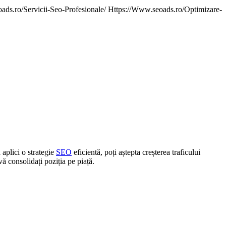
 aplici o strategie
SEO
eficientă, poți aștepta creșterea traficului
vă consolidați poziția pe piață.