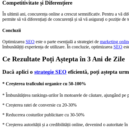
Competitivitate și Diferențiere
În ultimii ani, concurența online a crescut semnificativ. Pentru a vă di
permite să vă diferențiați de concurență și să vă asigurați o poziție de 
Concluzii
Optimizarea
SEO
este o parte esențială a strategiei de
marketing onlin
îmbunătățiți experiența de utilizare. În concluzie, optimizarea
SEO
est
Ce Rezultate Poți Aștepta în 3 Ani de Zile
Dacă aplici o
strategie SEO
eficientă, poți aștepta urmă
* Creșterea traficului organice cu 50-100%
* Îmbunătățirea rankings-urilor în motoarele de căutare, ajungând pe pr
* Creșterea ratei de conversie cu 20-30%
* Reducerea costurilor publicitare cu 30-50%
* Creșterea autorității și a credibilității online, devenind o autoritate în