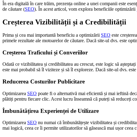
În era digitală în care trăim, prezența online a unei companii este esen
de căutare (
SEO
). În acest articol, vom explora beneficiile optimizării
Creșterea Vizibilității și a Credibilității
Prima și cea mai importantă beneficiu a optimizării
SEO
este creșterea
primele rezultate ale motoarelor de căutare. Dacă site-ul dvs. este optimi
Creșterea Traficului și Converiilor
Odată ce vizibilitatea și credibilitatea au crescut, este logic să așteptaț
este mai probabil să îl viziteze și să îl exploreze. Dacă site-ul dvs. este
Reducerea Costurilor Publicitare
Optimizarea
SEO
poate fi o alternativă mai eficientă și mai ieftină dec
plătiți pentru fiecare clic. Acest lucru înseamnă că puteți să reduceți cos
Îmbunătățirea Experienței de Utilizare
Optimizarea
SEO
nu numai că îmbunătățește vizibilitatea și credibilitate
mai logică, ceea ce îi permite utilizatorilor să găsească mai ușor ceea c