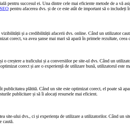
țială pentru succesul ei. Una dintre cele mai eficiente metode de a vă asi
SEO
pentru afacerea dvs. și de ce este atât de important să o includeți î
 vizibilității și a credibilității afacerii dvs. online. Când un utilizator ca
zat corect, va avea șanse mai mari să apară în primele rezultate, ceea ce î
i și o creștere a traficului și a conversiilor pe site-ul dvs. Când un utiliza
 optimizat corect și are o experiență de utilizare bună, utilizatorul este m
ât publicitatea plătită. Când un site este optimizat corect, el poate să ap
turile publicitare și să îi alocați resursele mai eficient.
a site-ului dvs., ci și experiența de utilizare a utilizatorilor. Când un si
e caută.