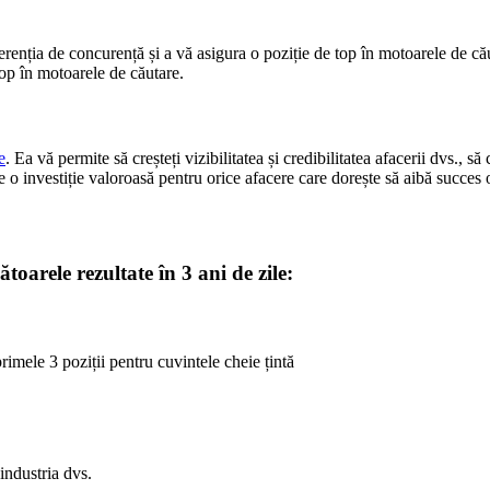
ferenția de concurență și a vă asigura o poziție de top în motoarele de c
top în motoarele de căutare.
e
. Ea vă permite să creșteți vizibilitatea și credibilitatea afacerii dvs., să 
e o investiție valoroasă pentru orice afacere care dorește să aibă succes 
toarele rezultate în 3 ani de zile:
imele 3 poziții pentru cuvintele cheie țintă
 industria dvs.