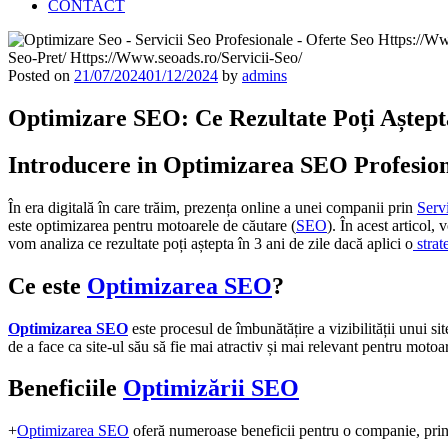
CONTACT
Posted on
21/07/2024
01/12/2024
by
admins
Optimizare SEO: Ce Rezultate Poți Aștepta
Introducere in Optimizarea SEO Profesion
În era digitală în care trăim, prezența online a unei companii prin
Serv
este optimizarea pentru motoarele de căutare (
SEO
). În acest articol,
vom analiza ce rezultate poți aștepta în 3 ani de zile dacă aplici o
strat
Ce este
Optimizarea SEO
?
Optimizarea SEO
este procesul de îmbunătățire a vizibilității unui s
de a face ca site-ul său să fie mai atractiv și mai relevant pentru motoa
Beneficiile
Optimizării SEO
+
Optimizarea SEO
oferă numeroase beneficii pentru o companie, print