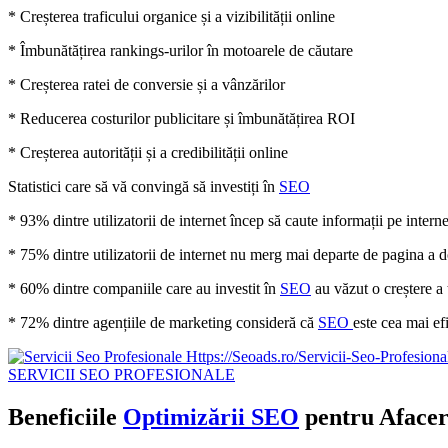
* Creșterea traficului organice și a vizibilității online
* Îmbunătățirea rankings-urilor în motoarele de căutare
* Creșterea ratei de conversie și a vânzărilor
* Reducerea costurilor publicitare și îmbunătățirea ROI
* Creșterea autorității și a credibilității online
Statistici care să vă convingă să investiți în
SEO
* 93% dintre utilizatorii de internet încep să caute informații pe interne
* 75% dintre utilizatorii de internet nu merg mai departe de pagina a do
* 60% dintre companiile care au investit în
SEO
au văzut o creștere a 
* 72% dintre agențiile de marketing consideră că
SEO
este cea mai ef
SERVICII SEO PROFESIONALE
Beneficiile
Optimizării SEO
pentru Afacer