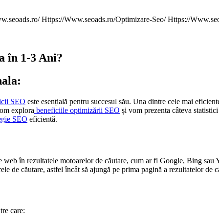
 în 1-3 Ani?
ala:
icii SEO
este esențială pentru succesul său. Una dintre cele mai eficiente
 vom explora
beneficiile optimizării SEO
și vom prezenta câteva statistici
egie SEO
eficientă.
ite web în rezultatele motoarelor de căutare, cum ar fi Google, Bing sau Y
rele de căutare, astfel încât să ajungă pe prima pagină a rezultatelor de c
re care: