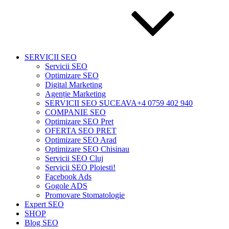
SERVICII SEO
Servicii SEO
Optimizare SEO
Digital Marketing
Agenție Marketing
SERVICII SEO SUCEAVA+4 0759 402 940
COMPANIE SEO
Optimizare SEO Pret
OFERTA SEO PRET
Optimizare SEO Arad
Optimizare SEO Chisinau
Servicii SEO Cluj
Servicii SEO Ploiesti!
Facebook Ads
Gogole ADS
Promovare Stomatologie
Expert SEO
SHOP
Blog SEO