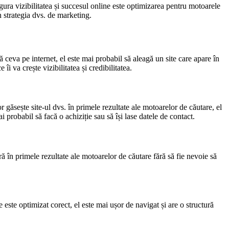
gura vizibilitatea și succesul online este optimizarea pentru motoarele
n strategia dvs. de marketing.
ută ceva pe internet, el este mai probabil să aleagă un site care apare în
i va crește vizibilitatea și credibilitatea.
tor găsește site-ul dvs. în primele rezultate ale motoarelor de căutare, el
ai probabil să facă o achiziție sau să își lase datele de contact.
ară în primele rezultate ale motoarelor de căutare fără să fie nevoie să
te este optimizat corect, el este mai ușor de navigat și are o structură