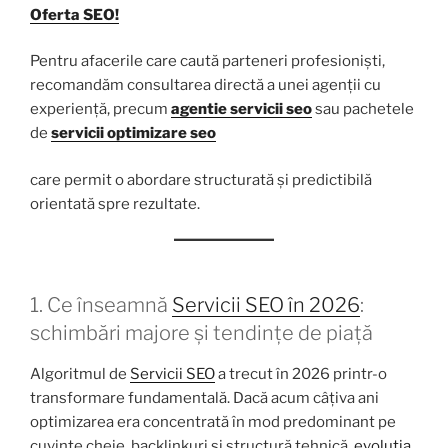
Oferta SEO!
Pentru afacerile care caută parteneri profesioniști,
recomandăm consultarea directă a unei agenții cu
experiență, precum
agentie servicii seo
sau pachetele
de
servicii optimizare seo
care permit o abordare structurată și predictibilă
orientată spre rezultate.
1. Ce înseamnă
Servicii SEO în 2026
:
schimbări majore și tendințe de piață
Algoritmul de
Servicii SEO
a trecut în 2026 printr-o
transformare fundamentală. Dacă acum câțiva ani
optimizarea era concentrată în mod predominant pe
cuvinte cheie, backlinkuri și structură tehnică,
evoluția