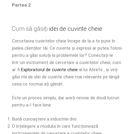
Partea 2
Cum să găsiți
idei de cuvinte cheie
Cercetarea cuvintelor cheie începe de la a te pune în
pielea clienților tăi. Ce cuvinte și expresii ar putea folosi
pentru a găsi soluții la problemele lor? Conectați-le
într-un instrument de cercetare a cuvintelor cheie, cum
ar fi
Exploratorul de cuvinte cheie
al lui Ahrefs , și veți
găsi mii de idei de cuvinte cheie mai relevante pe lângă
ceea ce tocmai ați gândit.
Este un proces simplu, dar aveți nevoie de două lucruri
pentru a-l face bine:
Bună cunoaștere a industriei dvs
O înțelegere a modului în care funcționează
instrumentele de cercetare a cuvintelor cheie