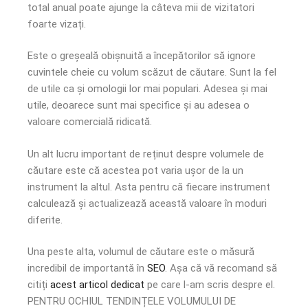
total anual poate ajunge la câteva mii de vizitatori
foarte vizați.
Este o greșeală obișnuită a începătorilor să ignore
cuvintele cheie cu volum scăzut de căutare. Sunt la fel
de utile ca și omologii lor mai populari. Adesea și mai
utile, deoarece sunt mai specifice și au adesea o
valoare comercială ridicată.
Un alt lucru important de reținut despre volumele de
căutare este că acestea pot varia ușor de la un
instrument la altul. Asta pentru că fiecare instrument
calculează și actualizează această valoare în moduri
diferite.
Una peste alta, volumul de căutare este o măsură
incredibil de importantă în
SEO
. Așa că vă recomand să
citiți
acest articol dedicat
pe care l-am scris despre el.
PENTRU OCHIUL TENDINȚELE VOLUMULUI DE