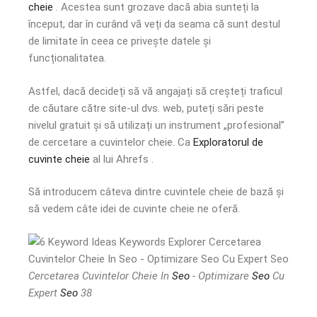
cheie
. Acestea sunt grozave dacă abia sunteți la
început, dar în curând vă veți da seama că sunt destul
de limitate în ceea ce privește datele și
funcționalitatea.
Astfel, dacă decideți să vă angajați să creșteți traficul
de căutare către site-ul dvs. web, puteți sări peste
nivelul gratuit și să utilizați un instrument „profesional”
de cercetare a cuvintelor cheie. Ca
Exploratorul de
cuvinte cheie
al lui Ahrefs .
Să introducem câteva dintre cuvintele cheie de bază și
să vedem câte idei de cuvinte cheie ne oferă.
Cercetarea Cuvintelor Cheie In
Seo
- Optimizare
Seo
Cu
Expert
Seo
38