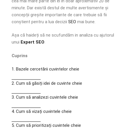
cea mai mare parte din el în doar aproximativ 20 de
minute. Dar există destul de multe avertismente și
concepții greșite importante de care trebuie să fii
conștient pentru a lua decizii
SEO
mai bune.
Așa că haideți să ne scufundăm in analiza cu ajutorul
unui
Expert SEO
.
Cuprins
1. Bazele cercetării cuvintelor cheie
2.
Cum să găsiți idei de cuvinte cheie
3. Cum să analizezi cuvintele cheie
4. Cum să vizați cuvintele cheie
5. Cum să prioritizați cuvintele cheie