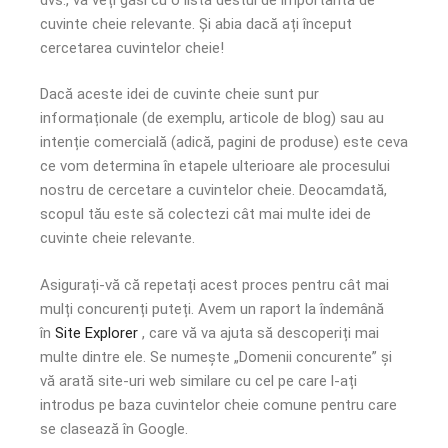
cuvinte cheie relevante. Și abia dacă ați început
cercetarea cuvintelor cheie!
Dacă aceste idei de cuvinte cheie sunt pur
informaționale (de exemplu, articole de blog) sau au
intenție comercială (adică, pagini de produse) este ceva
ce vom determina în etapele ulterioare ale procesului
nostru de cercetare a cuvintelor cheie. Deocamdată,
scopul tău este să colectezi cât mai multe idei de
cuvinte cheie relevante.
Asigurați-vă că repetați acest proces pentru cât mai
mulți concurenți puteți. Avem un raport la îndemână
în
Site Explorer
, care vă va ajuta să descoperiți mai
multe dintre ele. Se numește „Domenii concurente” și
vă arată site-uri web similare cu cel pe care l-ați
introdus pe baza cuvintelor cheie comune pentru care
se clasează în Google.