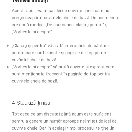
Termeni înrudiți
Acest raport va afișa idei de cuvinte cheie care nu
conțin neapărat cuvintele cheie de bază. De asemenea,
are două moduri: „De asemenea, clasați pentru” și
„Vorbește și despre”.
„Clasați și pentru” vă arată interogările de căutare
pentru care sunt clasate și paginile de top pentru
cuvântul cheie de bază.
„Vorbește și despre” vă arată cuvinte și expresii care
sunt menționate frecvent în paginile de top pentru
cuvintele cheie de bază.
4. Studiază-ți nișa
Tot ceea ce am discutat până acum este suficient
pentru a genera un număr aproape nelimitat de idei de
cuvinte cheie. Dar, în același timp, procesul te ține „în