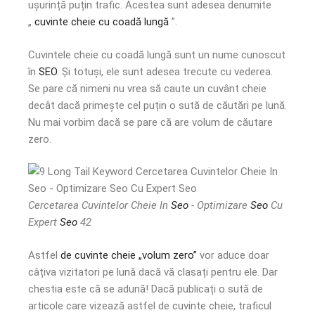
ușurință puțin trafic. Acestea sunt adesea denumite
„
cuvinte cheie cu coadă lungă
”.
Cuvintele cheie cu coadă lungă sunt un nume cunoscut
în
SEO
. Și totuși, ele sunt adesea trecute cu vederea.
Se pare că nimeni nu vrea să caute un cuvânt cheie
decât dacă primește cel puțin o sută de căutări pe lună.
Nu mai vorbim dacă se pare că are volum de căutare
zero.
Cercetarea Cuvintelor Cheie In
Seo
- Optimizare
Seo
Cu
Expert
Seo
42
Astfel
de cuvinte cheie „volum zero”
vor aduce doar
câțiva vizitatori pe lună dacă vă clasați pentru ele. Dar
chestia este că se adună! Dacă publicați o sută de
articole care vizează astfel de cuvinte cheie, traficul