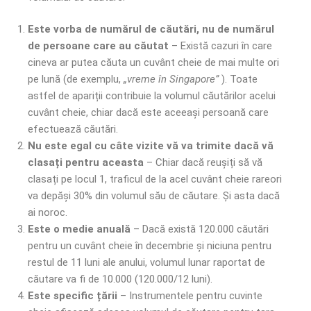
Este vorba de numărul de căutări, nu de numărul
de persoane care au căutat
– Există cazuri în care
cineva ar putea căuta un cuvânt cheie de mai multe ori
pe lună (de exemplu,
„vreme în Singapore”
). Toate
astfel de apariții contribuie la volumul căutărilor acelui
cuvânt cheie, chiar dacă este aceeași persoană care
efectuează căutări.
Nu este egal cu câte vizite vă va trimite dacă vă
clasați pentru aceasta
– Chiar dacă reușiți să vă
clasați pe locul 1, traficul de la acel cuvânt cheie rareori
va depăși 30% din volumul său de căutare. Și asta dacă
ai noroc.
Este o medie anuală
– Dacă există 120.000 căutări
pentru un cuvânt cheie în decembrie și niciuna pentru
restul de 11 luni ale anului, volumul lunar raportat de
căutare va fi de 10.000 (120.000/12 luni).
Este specific țării
– Instrumentele pentru cuvinte