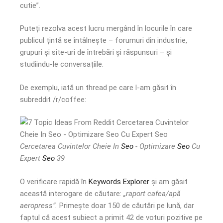
cutie”.
Puteți rezolva acest lucru mergând în locurile în care
publicul țintă se întâlnește – forumuri din industrie,
grupuri și site-uri de întrebări și răspunsuri – și
studiindu-le conversațiile.
De exemplu, iată un thread pe care l-am găsit în
subreddit /r/coffee:
Cercetarea Cuvintelor Cheie In
Seo
- Optimizare
Seo
Cu
Expert
Seo
39
O verificare rapidă în
Keywords Explorer
și am găsit
această interogare de căutare:
„raport cafea/apă
aeropress”.
Primește doar 150 de căutări pe lună, dar
faptul că acest subiect a primit 42 de voturi pozitive pe