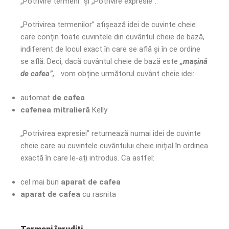
„Potrivire termeni” și „Potrivire expresie”.
„Potrivirea termenilor” afișează idei de cuvinte cheie
care conțin toate cuvintele din cuvântul cheie de bază,
indiferent de locul exact în care se află și în ce ordine
se află. Deci, dacă cuvântul cheie de bază este
„mașină
de cafea”,
vom obține următorul cuvânt cheie idei:
automat
de
cafea
cafenea
mitralieră
Kelly​
„Potrivirea expresiei” returnează numai idei de cuvinte
cheie care au cuvintele cuvântului cheie inițial în ordinea
exactă în care le-ați introdus. Ca astfel:
cel mai bun
aparat de cafea
aparat de cafea
cu rasnita