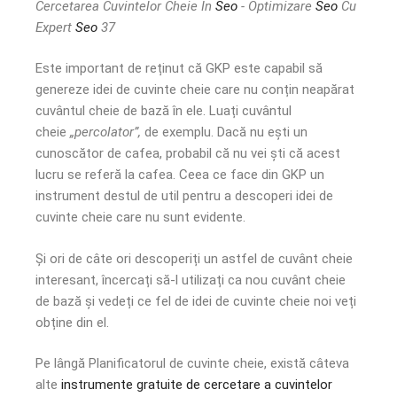
Cercetarea Cuvintelor Cheie In
Seo
- Optimizare
Seo
Cu
Expert
Seo
37
Este important de reținut că GKP este capabil să
genereze idei de cuvinte cheie care nu conțin neapărat
cuvântul cheie de bază în ele. Luați cuvântul
cheie
„percolator”,
de exemplu. Dacă nu ești un
cunoscător de cafea, probabil că nu vei ști că acest
lucru se referă la cafea. Ceea ce face din GKP un
instrument destul de util pentru a descoperi idei de
cuvinte cheie care nu sunt evidente.
Și ori de câte ori descoperiți un astfel de cuvânt cheie
interesant, încercați să-l utilizați ca nou cuvânt cheie
de bază și vedeți ce fel de idei de cuvinte cheie noi veți
obține din el.
Pe lângă Planificatorul de cuvinte cheie, există câteva
alte
instrumente gratuite de cercetare a cuvintelor