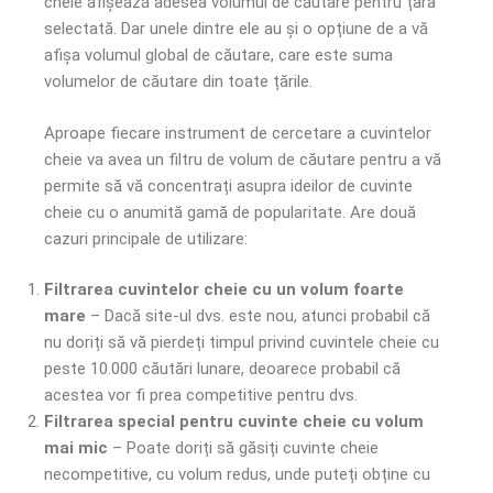
cheie afișează adesea volumul de căutare pentru țara
selectată. Dar unele dintre ele au și o opțiune de a vă
afișa volumul global de căutare, care este suma
volumelor de căutare din toate țările.
Aproape fiecare instrument de cercetare a cuvintelor
cheie va avea un filtru de volum de căutare pentru a vă
permite să vă concentrați asupra ideilor de cuvinte
cheie cu o anumită gamă de popularitate. Are două
cazuri principale de utilizare:
Filtrarea cuvintelor cheie cu un volum foarte
mare
– Dacă site-ul dvs. este nou, atunci probabil că
nu doriți să vă pierdeți timpul privind cuvintele cheie cu
peste 10.000 căutări lunare, deoarece probabil că
acestea vor fi prea competitive pentru dvs.
Filtrarea special pentru cuvinte cheie cu volum
mai mic
– Poate doriți să găsiți cuvinte cheie
necompetitive, cu volum redus, unde puteți obține cu