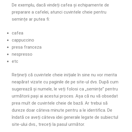
De exemplu, dacă vindeți cafea și echipamente de
preparare a cafelei, atunci cuvintele cheie pentru
semințe ar putea fi:
cafea
cappuccino
presa franceza
nespresso
etc
Rețineți că cuvintele cheie inițiale în sine nu vor merita
neapărat vizate cu paginile de pe site-ul dvs. După cum
sugerează și numele, le veți folosi ca „semințe” pentru
următorii pași ai acestui proces. Așa că nu vă obsedat
prea mult de cuvintele cheie de bază. Ar trebui să
dureze doar câteva minute pentru a le identifica. De
îndată ce aveți câteva idei generale legate de subiectul
site-ului dvs., treceți la pasul următor.