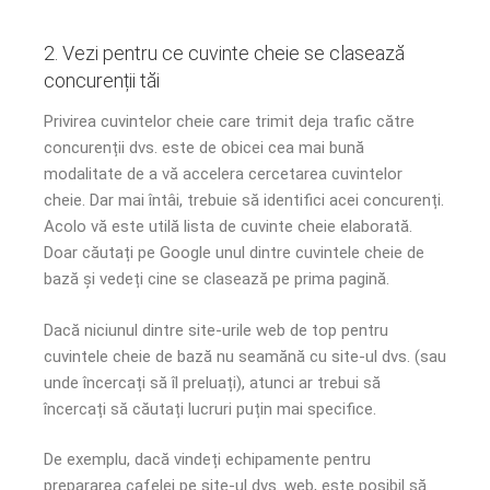
2. Vezi pentru ce cuvinte cheie se clasează
concurenții tăi
Privirea cuvintelor cheie care trimit deja trafic către
concurenții dvs. este de obicei cea mai bună
modalitate de a vă accelera cercetarea cuvintelor
cheie. Dar mai întâi, trebuie să identifici acei concurenți.
Acolo vă este utilă lista de cuvinte cheie elaborată.
Doar căutați pe Google unul dintre cuvintele cheie de
bază și vedeți cine se clasează pe prima pagină.
Dacă niciunul dintre site-urile web de top pentru
cuvintele cheie de bază nu seamănă cu site-ul dvs. (sau
unde încercați să îl preluați), atunci ar trebui să
încercați să căutați lucruri puțin mai specifice.
De exemplu, dacă vindeți echipamente pentru
prepararea cafelei pe site-ul dvs. web, este posibil să