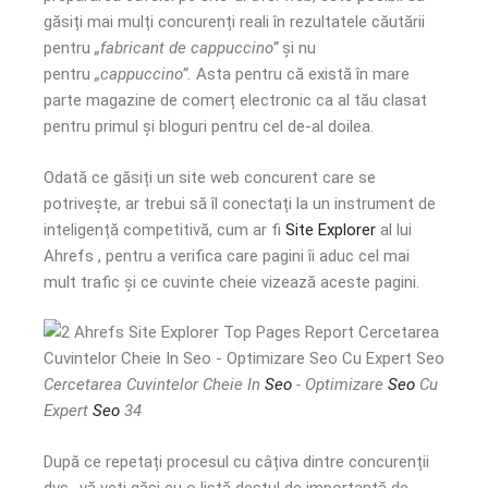
găsiți mai mulți concurenți reali în rezultatele căutării
pentru
„fabricant de cappuccino”
și nu
pentru
„cappuccino”.
Asta pentru că există în mare
parte magazine de comerț electronic ca al tău clasat
pentru primul și bloguri pentru cel de-al doilea.
Odată ce găsiți un site web concurent care se
potrivește, ar trebui să îl conectați la un instrument de
inteligență competitivă, cum ar fi
Site Explorer
al lui
Ahrefs , pentru a verifica care pagini îi aduc cel mai
mult trafic și ce cuvinte cheie vizează aceste pagini.
Cercetarea Cuvintelor Cheie In
Seo
- Optimizare
Seo
Cu
Expert
Seo
34
După ce repetați procesul cu câțiva dintre concurenții
dvs., vă veți găsi cu o listă destul de importantă de