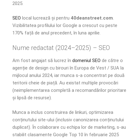
2025.
SEO
local lucrează și pentru
40deanstreet.com
.
Vizibilitatea profilului lor Google a crescut cu peste
170% față de anul precedent, în luna aprilie.
Nume redactat (2024–2025) – SEO
Am fost angajat să lucrez în
domeniul SEO
de către o
agenție de design cu birouri în Europa de Vest / SUA la
mijlocul anului 2024, iar munca s-a concentrat pe două
teritorii cheie de piață. Au existat multiple provocări
(neimplementarea completă a recomandărilor prioritare
și lipsă de resurse).
Munca a inclus construirea de linkuri, optimizarea
conținutului site-ului (inclusiv canonizarea conținutului
duplicat). În colaborare cu echipa lor de marketing, s-au
stabilit clasamente Google Top 10 în februarie 2025