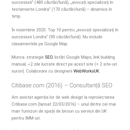
succesiuni” (480 căutări/lună), „avocați specializați în
testamente Londra” (170 căutări/lună) – dinamice în
timp.
În noiembrie 2020: Top 10 pentru „avocați specializați în
succesiuni Londra” (90 căutări/lună). Nu include
clasamentele pe Google Map.
Munca: strategie
SEO
, listări Google Maps, link building
manual; ~2 zile lucrate direct pe acest site (+ 2 site-uri
surori). Colaborare cu designerii
WebWorksUK
.
Citibase.com (2016) – Consultanță SEO
Am asistat agenția lor de web design la reproiectarea
Citibase.com (lansat 22/03/2016) – unul dintre cei mai
mari furnizori de spații de birouri cu servicii din UK
pentru IMM-uri.