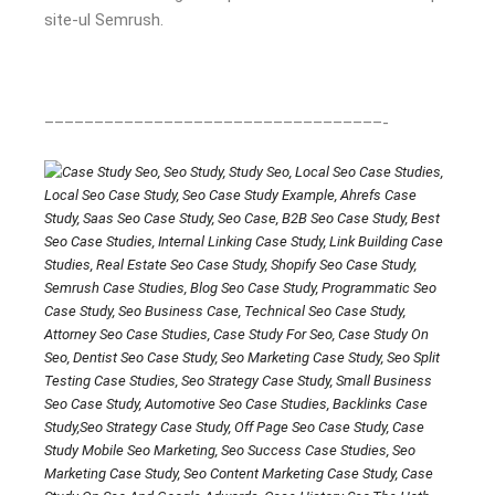
site-ul Semrush.
––––––––––––––––––––––––––––––––––-