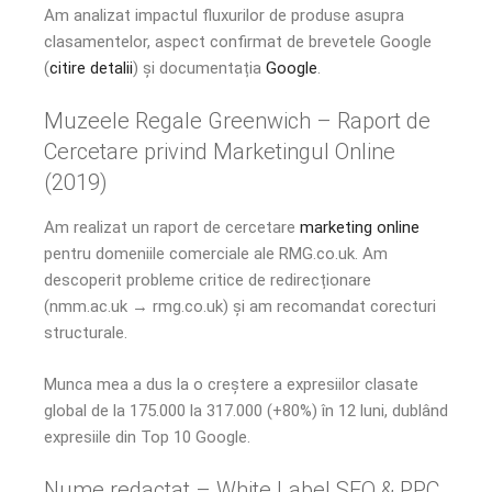
Am analizat impactul fluxurilor de produse asupra
clasamentelor, aspect confirmat de brevetele Google
(
citire detalii
) și documentația
Google
.
Muzeele Regale Greenwich – Raport de
Cercetare privind Marketingul Online
(2019)
Am realizat un raport de cercetare
marketing online
pentru domeniile comerciale ale RMG.co.uk. Am
descoperit probleme critice de redirecționare
(nmm.ac.uk → rmg.co.uk) și am recomandat corecturi
structurale.
Munca mea a dus la o creștere a expresiilor clasate
global de la 175.000 la 317.000 (+80%) în 12 luni, dublând
expresiile din Top 10 Google.
Nume redactat – White Label SEO & PPC