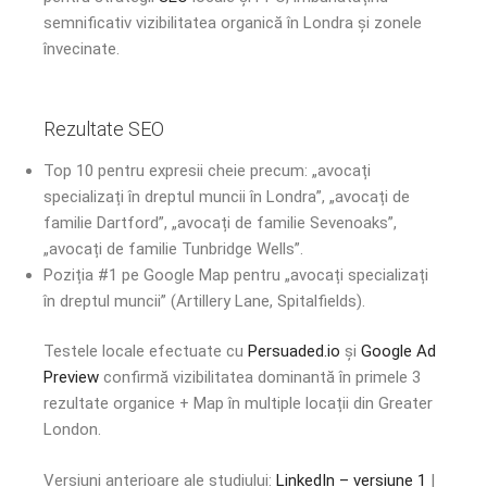
semnificativ vizibilitatea organică în Londra și zonele
învecinate.
Rezultate SEO
Top 10 pentru expresii cheie precum: „avocați
specializați în dreptul muncii în Londra”, „avocați de
familie Dartford”, „avocați de familie Sevenoaks”,
„avocați de familie Tunbridge Wells”.
Poziția #1 pe Google Map pentru „avocați specializați
în dreptul muncii” (Artillery Lane, Spitalfields).
Testele locale efectuate cu
Persuaded.io
și
Google Ad
Preview
confirmă vizibilitatea dominantă în primele 3
rezultate organice + Map în multiple locații din Greater
London.
Versiuni anterioare ale studiului:
LinkedIn – versiune 1
|