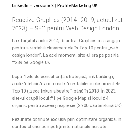
LinkedIn – versiune 2
|
Profil eMarketing UK
Reactive Graphics (2014–2019, actualizat
2023) – SEO pentru Web Design London
La sfârșitul anului 2014, Reactive Graphics m-a angajat
pentru a restabili clasamentele în Top 10 pentru „web
design london”. La acel moment, site-ul era pe poziția
#239 pe Google UK.
După 4 zile de consultanță strategică, link building și
analiză tehnică, am reușit să restabilesc clasamentele
Top 10 („zece linkuri albastre”) până în 2018. În 2023,
site-ul ocupă locul #1 pe Google Map și locul #4
organic pentru aceeași expresie (2.900 căutări/lună UK).
Rezultate obținute exclusiv prin optimizare organică, în
contextul unei competiții internaționale ridicate.