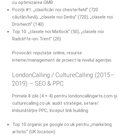
cu optimizarea GMB
Poziții #1: „clasificări noi chesterfield” (720
căutări/lună), „clasele noi Derby” (720), „clasele noi
Droitwich” (140)
Top 10: „clasele noi Matlock” (50), „clasele noi
Radcliffe-on-Trent” (20)
Provocări: reputație online, resurse
interne/management de proiect la nivelul agenției.
LondonCalling / CultureCalling (2015–
2019) – SEO & PPC
Primele 8 zile (4 + 4) pentru londoncallingarts.com și
culturecalling.co.uk: audit strategie, setare/
îmbunătățire PPC, început link building.
Top 10 organic pe google.co.uk pentru „marketing
artistic” (UK location)