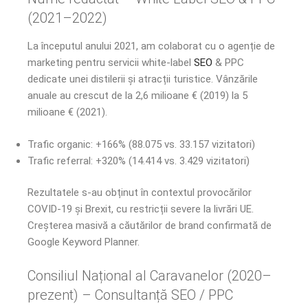
(2021–2022)
La începutul anului 2021, am colaborat cu o agenție de
marketing pentru servicii white-label
SEO
& PPC
dedicate unei distilerii și atracții turistice. Vânzările
anuale au crescut de la 2,6 milioane € (2019) la 5
milioane € (2021).
Trafic organic: +166% (88.075 vs. 33.157 vizitatori)
Trafic referral: +320% (14.414 vs. 3.429 vizitatori)
Rezultatele s-au obținut în contextul provocărilor
COVID-19 și Brexit, cu restricții severe la livrări UE.
Creșterea masivă a căutărilor de brand confirmată de
Google Keyword Planner.
Consiliul Național al Caravanelor (2020–
prezent) – Consultanță SEO / PPC