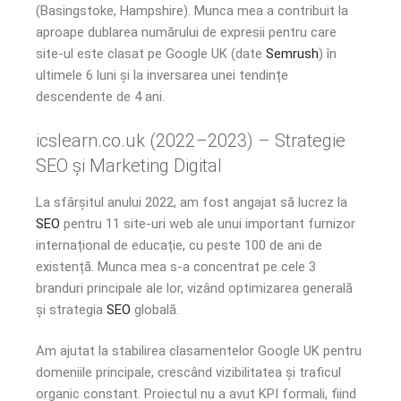
(Basingstoke, Hampshire). Munca mea a contribuit la
aproape dublarea numărului de expresii pentru care
site-ul este clasat pe Google UK (date
Semrush
) în
ultimele 6 luni și la inversarea unei tendințe
descendente de 4 ani.
icslearn.co.uk (2022–2023) – Strategie
SEO și Marketing Digital
La sfârșitul anului 2022, am fost angajat să lucrez la
SEO
pentru 11 site-uri web ale unui important furnizor
internațional de educație, cu peste 100 de ani de
existență. Munca mea s-a concentrat pe cele 3
branduri principale ale lor, vizând optimizarea generală
și strategia
SEO
globală.
Am ajutat la stabilirea clasamentelor Google UK pentru
domeniile principale, crescând vizibilitatea și traficul
organic constant. Proiectul nu a avut KPI formali, fiind