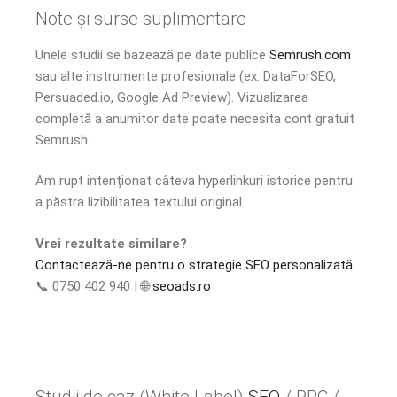
Note și surse suplimentare
Unele studii se bazează pe date publice
Semrush.com
sau alte instrumente profesionale (ex: DataForSEO,
Persuaded.io, Google Ad Preview). Vizualizarea
completă a anumitor date poate necesita cont gratuit
Semrush.
Am rupt intenționat câteva hyperlinkuri istorice pentru
a păstra lizibilitatea textului original.
Vrei rezultate similare?
Contactează-ne pentru o strategie SEO personalizată
📞 0750 402 940 | 🌐
seoads.ro
Studii de caz (White Label)
SEO
/ PPC /