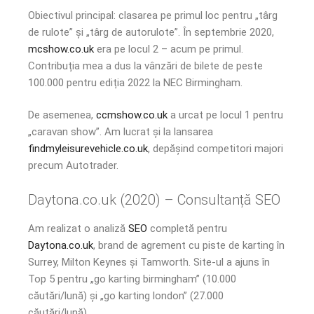
Obiectivul principal: clasarea pe primul loc pentru „târg
de rulote” și „târg de autorulote”. În septembrie 2020,
mcshow.co.uk
era pe locul 2 – acum pe primul.
Contribuția mea a dus la vânzări de bilete de peste
100.000 pentru ediția 2022 la NEC Birmingham.
De asemenea,
ccmshow.co.uk
a urcat pe locul 1 pentru
„caravan show”. Am lucrat și la lansarea
findmyleisurevehicle.co.uk
, depășind competitori majori
precum Autotrader.
Daytona.co.uk (2020) – Consultanță SEO
Am realizat o analiză
SEO
completă pentru
Daytona.co.uk
, brand de agrement cu piste de karting în
Surrey, Milton Keynes și Tamworth. Site-ul a ajuns în
Top 5 pentru „go karting birmingham” (10.000
căutări/lună) și „go karting london” (27.000
căutări/lună).