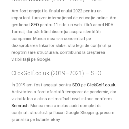
Am fost angajat la finalul anului 2022 pentru un
important furnizor internațional de educație online. Am
gestionat
SEO
pentru 11 site-uri web, fără acord NDA
formal, dar păstrând discreția asupra identității
companiei. Munca mea s-a concentrat pe
dezaprobarea linkurilor slabe, strategii de conținut și
reoptimizare structurală, contribuind la creșterea
vizibilității pe Google.
ClickGolf.co.uk (2019–2021) – SEO
În 2019 am fost angajat pentru
SEO
pe
ClickGolf.co.uk
.
Activitatea a fost afectată temporar de pandemie, dar
vizibilitatea a atins cel mai înalt nivel istoric conform
Semrush
. Munca mea a inclus audit complet de
conținut, structură și fluxuri Google Shopping, precum
și analiză pe listările eBay.