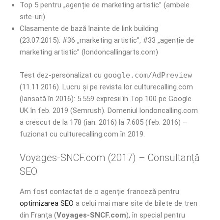
Top 5 pentru „agenție de marketing artistic” (ambele
site-uri)
Clasamente de bază înainte de link building
(23.07.2015): #36 „marketing artistic”, #33 „agenție de
marketing artistic” (londoncallingarts.com)
Test dez-personalizat cu
google.com/AdPreview
(11.11.2016). Lucru și pe revista lor culturecalling.com
(lansată în 2016): 5.559 expresii în Top 100 pe Google
UK în feb. 2019 (Semrush). Domeniul londoncalling.com
a crescut de la 178 (ian. 2016) la 7.605 (feb. 2016) –
fuzionat cu culturecalling.com în 2019.
Voyages-SNCF.com (2017) – Consultanță
SEO
Am fost contactat de o agenție franceză pentru
optimizarea SEO
a celui mai mare site de bilete de tren
din Franța (
Voyages-SNCF.com
), în special pentru