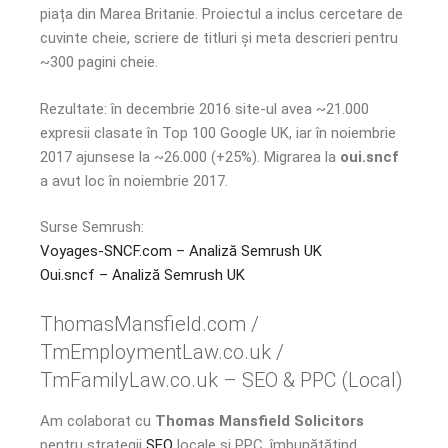
piața din Marea Britanie. Proiectul a inclus cercetare de
cuvinte cheie, scriere de titluri și meta descrieri pentru
~300 pagini cheie.
Rezultate: în decembrie 2016 site-ul avea ~21.000
expresii clasate în Top 100 Google UK, iar în noiembrie
2017 ajunsese la ~26.000 (+25%). Migrarea la
oui.sncf
a avut loc în noiembrie 2017.
Surse Semrush:
Voyages-SNCF.com – Analiză Semrush UK
Oui.sncf – Analiză Semrush UK
ThomasMansfield.com /
TmEmploymentLaw.co.uk /
TmFamilyLaw.co.uk – SEO & PPC (Local)
Am colaborat cu
Thomas Mansfield Solicitors
pentru strategii
SEO
locale și PPC, îmbunătățind