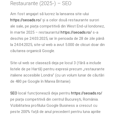
Restaurante (2025-) – SEO
Am fost angajat să lucrez la lansarea site-ului
https://seoads.ro/
și a celor două restaurante surori
ale sale, pe piața competitivă din West End-ul londonez,
în martie 2025 – restaurantul
https://seoads.ro/
s-a
deschis pe 24.03.2025, iar în perioada de 28 de zile până
la 24.04.2025, site-ul web a avut 5.000 de clicuri doar din
căutarea organică Google.
Site-ul web se clasează deja pe locul 3 (fără a include
listele de pe Hartă) pentru expresii precum „restaurante
italiene accesibile Londra” (cu un volum lunar de căutări
de 480 pe Google în Marea Britanie).
SEO
local funcționează deja pentru
https://seoads.ro/
pe piața competitivă din centrul București, România.
Vizibilitatea profilului Google Business a crescut cu
peste 200% față de anul precedent pentru luna aprilie