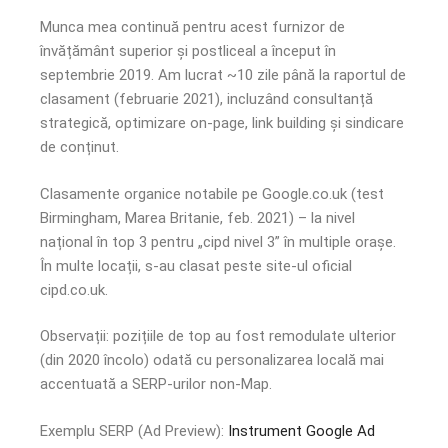
Munca mea continuă pentru acest furnizor de
învățământ superior și postliceal a început în
septembrie 2019. Am lucrat ~10 zile până la raportul de
clasament (februarie 2021), incluzând consultanță
strategică, optimizare on-page, link building și sindicare
de conținut.
Clasamente organice notabile pe Google.co.uk (test
Birmingham, Marea Britanie, feb. 2021) – la nivel
național în top 3 pentru „cipd nivel 3” în multiple orașe.
În multe locații, s-au clasat peste site-ul oficial
cipd.co.uk.
Observații: pozițiile de top au fost remodulate ulterior
(din 2020 încolo) odată cu personalizarea locală mai
accentuată a SERP-urilor non-Map.
Exemplu SERP (Ad Preview):
Instrument Google Ad