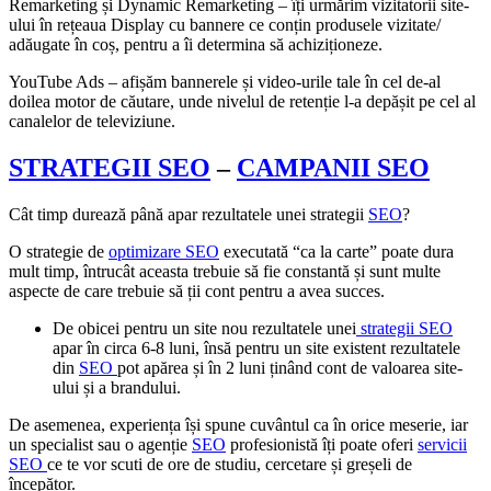
Remarketing și Dynamic Remarketing – îți urmărim vizitatorii site-
ului în rețeaua Display cu bannere ce conțin produsele vizitate/
adăugate în coș, pentru a îi determina să achiziționeze.
YouTube Ads – afișăm bannerele și video-urile tale în cel de-al
doilea motor de căutare, unde nivelul de retenție l-a depășit pe cel al
canalelor de televiziune.
STRATEGII SEO
–
CAMPANII SEO
Cât timp durează până apar rezultatele unei strategii
SEO
?
O strategie de
optimizare SEO
executată “ca la carte” poate dura
mult timp, întrucât aceasta trebuie să fie constantă și sunt multe
aspecte de care trebuie să ții cont pentru a avea succes.
De obicei pentru un site nou rezultatele unei
strategii SEO
apar în circa 6-8 luni, însă pentru un site existent rezultatele
din
SEO
pot apărea și în 2 luni ținând cont de valoarea site-
ului și a brandului.
De asemenea, experiența își spune cuvântul ca în orice meserie, iar
un specialist sau o agenție
SEO
profesionistă îți poate oferi
servicii
SEO
ce te vor scuti de ore de studiu, cercetare și greșeli de
începător.