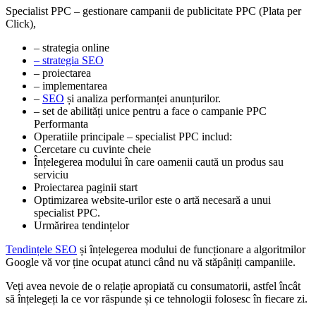
Specialist PPC – gestionare campanii de publicitate PPC (Plata per
Click),
– strategia online
– strategia SEO
– proiectarea
– implementarea
–
SEO
și analiza performanței anunțurilor.
– set de abilități unice pentru a face o campanie PPC
Performanta
Operatiile principale – specialist PPC includ:
Cercetare cu cuvinte cheie
Înțelegerea modului în care oamenii caută un produs sau
serviciu
Proiectarea paginii start
Optimizarea website-urilor este o artă necesară a unui
specialist PPC.
Urmărirea tendințelor
Tendințele SEO
și înțelegerea modului de funcționare a algoritmilor
Google vă vor ține ocupat atunci când nu vă stăpâniți campaniile.
Veți avea nevoie de o relație apropiată cu consumatorii, astfel încât
să înțelegeți la ce vor răspunde și ce tehnologii folosesc în fiecare zi.