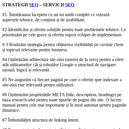
STRATEGII
SEO
– SERVICII
SEO
#1. Întotdeauna începem cu un un audit complet ce vizează
aspectele tehnice, de conținut și de uzabilitate.
#2 Identificăm și oferim soluțiile pentru toate problemele tehnice. Le
prioritizăm pe cele grave și oferim suport echipei de implementare.
# 3 Realizăm strategia pentru obținerea vizibilității pe cuvinte cheie
și topicuri relevante pentru business.
#4 Optimizăm arhitectura site-ului (uneori de la zero) pentru a oferi
atât utilizatorilor cât și roboților Google o structură de navigare
ușoară, logică și relevantă.
#5 Ne asigurăm că fiecare pagină pe care o oferim spre indexare a
site-ului este relevantă pentru utilizatori.
#6 Optimizăm proprietățile META (title, description, headings) pe
baza research-ului pentru toate tipurile de pagini din site. O facem
manual pentru cele mai importante și în mod automat pentru paginile
dinamice.
#7 Îmbunătățim structura de linking intern.