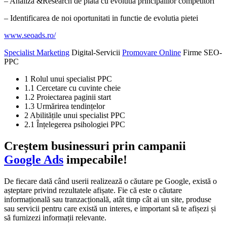
– Analiza &Research de piata cu evolutia principalilor competitori
– Identificarea de noi oportunitati in functie de evolutia pietei
www.seoads.ro/
Specialist Marketing
Digital-Servicii
Promovare Online
Firme SEO-
PPC
1 Rolul unui specialist PPC
1.1 Cercetare cu cuvinte cheie
1.2 Proiectarea paginii start
1.3 Urmărirea tendințelor
2 Abilitățile unui specialist PPC
2.1 Înțelegerea psihologiei PPC
Creștem businessuri prin campanii
Google Ads
impecabile!
De fiecare dată când userii realizează o căutare pe Google, există o
așteptare privind rezultatele afișate. Fie că este o căutare
informațională sau tranzacțională, atât timp cât ai un site, produse
sau servicii pentru care există un interes, e important să te afișezi și
să furnizezi informații relevante.