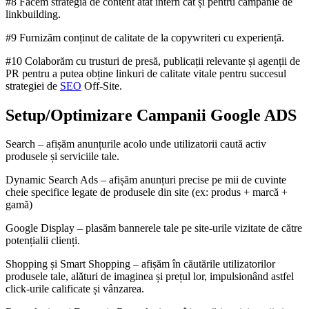
#8 Facem strategia de content atât intern cât și pentru campanie de
linkbuilding.
#9 Furnizăm conținut de calitate de la copywriteri cu experiență.
#10 Colaborăm cu trusturi de presă, publicații relevante și agenții de
PR pentru a putea obține linkuri de calitate vitale pentru succesul
strategiei de
SEO
Off-Site.
Setup/Optimizare Campanii Google ADS
Search – afișăm anunțurile acolo unde utilizatorii caută activ
produsele și serviciile tale.
Dynamic Search Ads – afișăm anunțuri precise pe mii de cuvinte
cheie specifice legate de produsele din site (ex: produs + marcă +
gamă)
Google Display – plasăm bannerele tale pe site-urile vizitate de către
potențialii clienți.
Shopping și Smart Shopping – afișăm în căutările utilizatorilor
produsele tale, alături de imaginea și prețul lor, impulsionând astfel
click-urile calificate și vânzarea.