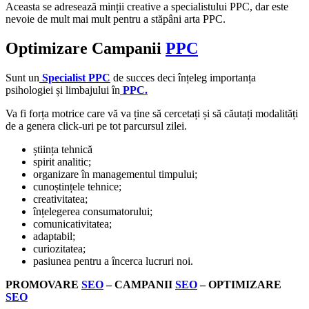
Aceasta se adresează minții creative a specialistului PPC, dar este
nevoie de mult mai mult pentru a stăpâni arta PPC.
Optimizare Campanii
PPC
Sunt un
Specialist PPC
de succes deci înțeleg importanța
psihologiei și limbajului în
PPC.
Va fi forța motrice care vă va ține să cercetați și să căutați modalități
de a genera click-uri pe tot parcursul zilei.
știința tehnică
spirit analitic;
organizare în managementul timpului;
cunoștințele tehnice;
creativitatea;
înțelegerea consumatorului;
comunicativitatea;
adaptabil;
curiozitatea;
pasiunea pentru a încerca lucruri noi.
PROMOVARE
SEO
– CAMPANII
SEO
– OPTIMIZARE
SEO