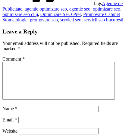
Tags
Agentie de
Publicitate
,
agentie optimizare seo
,
agentie seo
,
optimizare seo
,
optimizare seo cluj
,
Optimizare SEO Pret
,
Promovare Cabinet
Stomatologic
,
promovare seo
,
servicii seo
,
servicii seo bucuresti
Leave a Reply
Your email address will not be published.
Required fields are
marked
*
Comment
*
Name
*
Email
*
Website