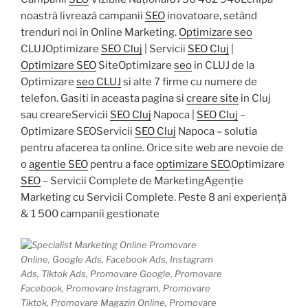
noastră livrează campanii
SEO
inovatoare, setând
trenduri noi în Online Marketing.
Optimizare seo
CLUJOptimizare
SEO Cluj
| Servicii
SEO Cluj
|
Optimizare SEO
SiteOptimizare
seo
in CLUJ de la
Optimizare
seo CLUJ
si alte 7 firme cu numere de
telefon. Gasiti in aceasta pagina si
creare site
in Cluj
sau creareServicii
SEO Cluj
Napoca |
SEO Cluj
–
Optimizare SEOServicii
SEO Cluj
Napoca – solutia
pentru afacerea ta online. Orice site web are nevoie de
o
agentie SEO
pentru a face
optimizare SEO
.Optimizare
SEO
– Servicii Complete de MarketingAgenție
Marketing cu Servicii Complete. Peste 8 ani experiență
& 1 500 campanii gestionate