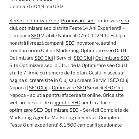
Centila 75104,9 mii USD
Servicii optimizare seo
,
Promovare seo
, optimizare
seo
cluj
,
optimizare seo
bistrita Peste 14 Ani Experiență –
Campanii
SEO
Vizibile Național 0750 402 940 Echipa
noastră livrează campanii
SEO
inovatoare, setând
trenduri noi în Online Marketing. Optimizare
seo CLUJ
Optimizare
SEO Cluj
| Servicii
SEO Cluj
|
Optimizare SEO
Site
Optimizare seo
in CLUJ de la Optimizare
seo CLUJ
si alte 7 firme cu numere de telefon. Gasiti in aceasta
pagina si
creare site
in Cluj sau creare Servicii
SEO Cluj
Napoca |
SEO Cluj
–
Optimizare SEO
Servicii
SEO Cluj
Napoca – solutia pentru afacerea ta online. Orice site
web are nevoie de o
agentie SEO
pentru a face
optimizare SEO
.
Optimizare SEO
– Servicii Complete de
Marketing Agenție Marketing cu Servicii Complete.
Peste 8 ani experiență & 1 500 campanii gestionate