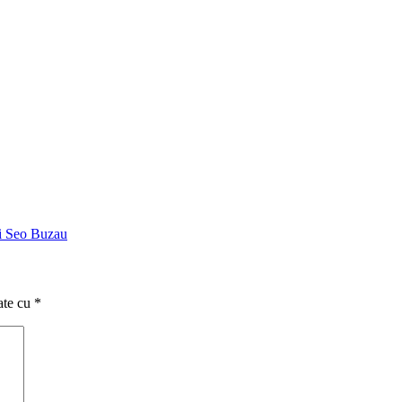
ii Seo Buzau
ate cu
*