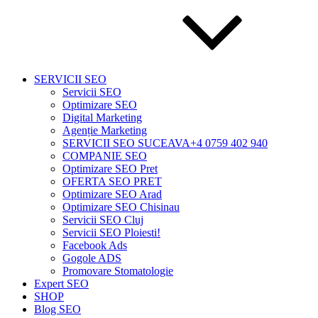
SERVICII SEO
Servicii SEO
Optimizare SEO
Digital Marketing
Agenție Marketing
SERVICII SEO SUCEAVA+4 0759 402 940
COMPANIE SEO
Optimizare SEO Pret
OFERTA SEO PRET
Optimizare SEO Arad
Optimizare SEO Chisinau
Servicii SEO Cluj
Servicii SEO Ploiesti!
Facebook Ads
Gogole ADS
Promovare Stomatologie
Expert SEO
SHOP
Blog SEO