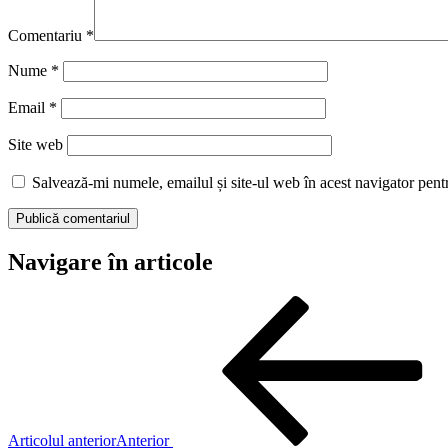
Comentariu
*
Nume
*
Email
*
Site web
Salvează-mi numele, emailul și site-ul web în acest navigator pent
Navigare în articole
Articolul anterior
Anterior