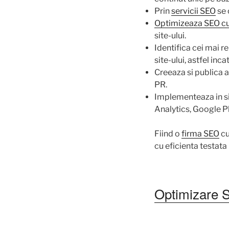
Prin
servicii SEO
se 
Optimizeaza SEO cu
site-ului.
Identifica cei mai re
site-ului, astfel inc
Creeaza si publica 
PR.
Implementeaza in si
Analytics, Google P
Fiind o
firma SEO
cu
cu eficienta testat
Optimizare 