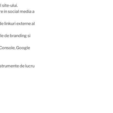
 site-ului.
re in social media a
e linkuri externe al
le de branding si
 Console, Google
nstrumente de lucru