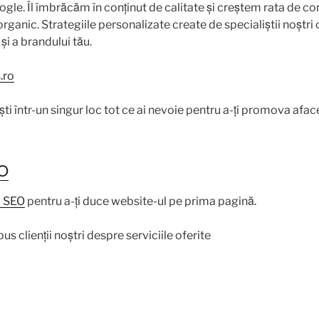
oogle. Îl îmbrăcăm în conținut de calitate și creștem rata de co
rganic. Strategiile personalizate create de specialiștii noștri c
 și a brandului tău.
.ro
ști într-un singur loc tot ce ai nevoie pentru a-ți promova afac
EO
i SEO
pentru a-ți duce website-ul pe prima pagină.
us clienții noștri despre serviciile oferite