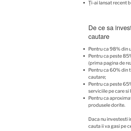
Ți-ai lansat recent 
De ce sa invest
cautare
Pentru ca 98% din u
Pentru ca peste 85%
(prima pagina de rez
Pentru ca 60% din tr
cautare;
Pentru ca peste 65% 
serviciile pe care si
Pentru ca aproximati
produsele dorite.
Daca nu investesti i
cauta ii va gasi pe ce