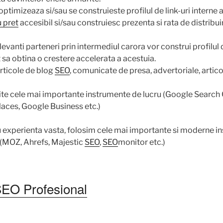
optimizeaza si/sau se construieste profilul de link-uri interne al
 pret
accesibil si/sau construiesc prezenta si rata de distribui
levanti parteneri prin intermediul carora vor construi profilul d
at sa obtina o crestere accelerata a acestuia.
articole de blog
SEO
, comunicate de presa, advertoriale, artico
te cele mai importante instrumente de lucru (Google Search
laces, Google Business etc.)
 experienta vasta, folosim cele mai importante si moderne i
a (MOZ, Ahrefs, Majestic
SEO
,
SEO
monitor etc.)
SEO Profesional