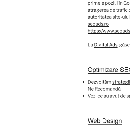
primele poziții în G
atragerea de trafic o
autoritatea site-ului
seoads.ro
https://www.seoads
La
Digital Ads
, găse
Optimizare S
Dezvoltăm
strategi
Ne Recomandă
Vezi ce au avut de sp
Web Design