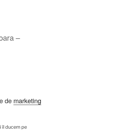
oara –
te de
marketing
i îl ducem pe