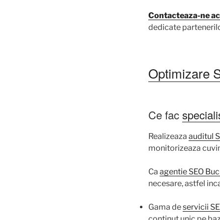
Contacteaza-ne a
dedicate partenerilo
Optimizare
Ce fac
speciali
Realizeaza
auditul 
monitorizeaza cuvint
Ca
agentie SEO Buc
necesare, astfel in
Gama de
servicii S
continut unic pe baz