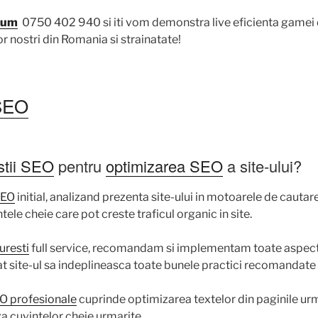
cum
0750 402 940 si iti vom demonstra live eficienta gamei
r nostri din Romania si strainatate!
 SEO
stii SEO
pentru
optimizarea SEO
a site-ului?
SEO
initial, analizand prezenta site-ului in motoarele de cautar
ele cheie care pot creste traficul organic in site.
uresti
full service, recomandam si implementam toate aspect
cat site-ul sa indeplineasca toate bunele practici recomandate
EO profesionale
cuprinde optimizarea textelor din paginile urm
a cuvintelor cheie urmarite.