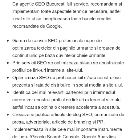
Ca
agentie SEO Bucuresti
full service, recomandam si
implementam toate aspectele tehnice necesare, astfel
incat site-ul sa indeplineasca toate bunele practici
recomandate de Google.
Gama de
servicii SEO profesionale
cuprinde
optimizarea textelor din paginile urmarite si crearea de
continut unic pe baza cuvintelor cheie urmarite.
Prin
servicii SEO
se optimizeaza si/sau se construieste
profilul de link-uri interne al site-ului.
Optimizeaza SEO cu pret
accesibil si/sau construiesc
prezenta si rata de distribuire in social media a site-ului.
Identifica cei mai relevanti parteneri prin intermediul
carora vor construi profilul de linkuri externe al site-ului,
astfel incat sa obtina o crestere accelerata a acestuia.
Creeaza si publica articole de blog
SEO
, comunicate de
presa, advertoriale, articole de branding si PR.
Implementeaza in site cele mai importante instrumente
de lucru (Google Search Console, Google Analytics,