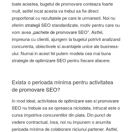
toate acestea, bugetul de promovare conteaza foarte
mult, astfel incat acesta va trebui sa fie direct
proportional cu rezultatele pe care le urmaresti. Noi nu
oferim
strategii SEO
standardizate, motiv pentru care nu
vom avea „
pachete de promovare SEO
”. Astfel,
impreuna cu clientii, ajungem la bugetul potrivit analizand
concurenta, obiectivele si avantajele unice ale business-
ului. Numai in acest fel putem modela cea mai buna
strategie de
optimizare SEO
pentru fiecare afacere.
Exista o perioada minima pentru activitatea
de
promovare SEO
?
In mod ideal, activitatea de
optimizare seo
si
promovare
SEO
nu trebuie sa se opreasca niciodata, intrucat este o
cursa impotriva concurentilor din piata. Din punct de
vedere contractual, insa, noi nu impunem o anumita
perioada minima de colaborare niciunui partener. Astfel,