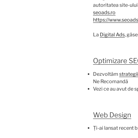
autoritatea site-ului
seoads.ro
https://www.seoads
La
Digital Ads
, găse
Optimizare S
Dezvoltăm
strategi
Ne Recomandă
Vezi ce au avut de sp
Web Design
Ți-ai lansat recent 