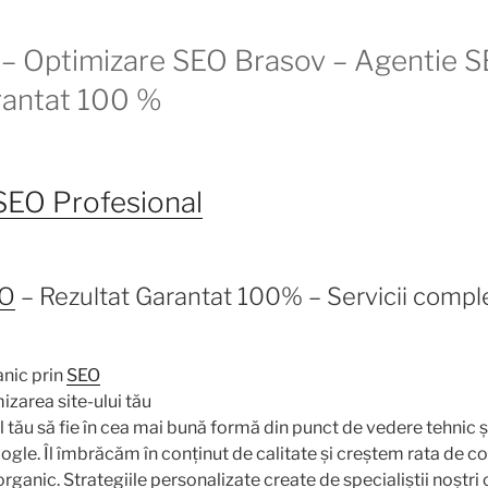
– Optimizare SEO Brasov – Agentie S
rantat 100 %
SEO Profesional
EO
– Rezultat Garantat 100% – Servicii compl
nic prin
SEO
mizarea site-ului tău
l tău să fie în cea mai bună formă din punct de vedere tehnic ș
oogle. Îl îmbrăcăm în conținut de calitate și creștem rata de c
rganic. Strategiile personalizate create de specialiștii noștri c