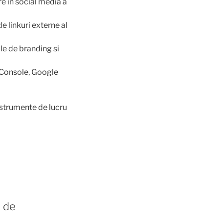
re in social media a
e linkuri externe al
le de branding si
 Console, Google
nstrumente de lucru
i de