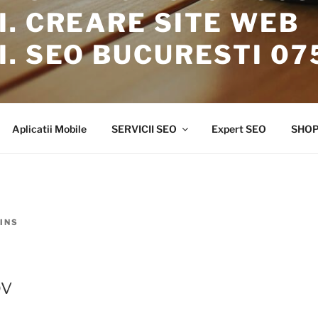
. CREARE SITE WEB
. SEO BUCURESTI 07
Agentie de Marketing. Creare Site Web. Publicitate Google Ad
Aplicatii Mobile
SERVICII SEO
Expert SEO
SHO
INS
ov