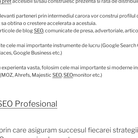
 pret
accesibil si/sau construiesc prezenta si rata de distribui
levanti parteneri prin intermediul carora vor construi profilul d
at sa obtina o crestere accelerata a acestuia.
articole de blog
SEO
, comunicate de presa, advertoriale, artico
te cele mai importante instrumente de lucru (Google Search
laces, Google Business etc.)
 experienta vasta, folosim cele mai importante si moderne i
a (MOZ, Ahrefs, Majestic
SEO
,
SEO
monitor etc.)
SEO Profesional
prin care asiguram succesul fiecarei strategi