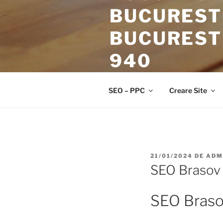
BUCURESTI
BUCURESTI
940
Servicii SEO! Optimizare SEO. 
SEO – PPC
Creare Site
21/01/2024
DE
ADM
SEO Brasov
SEO Bras