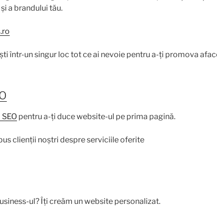
 și a brandului tău.
.ro
ști într-un singur loc tot ce ai nevoie pentru a-ți promova afac
EO
i SEO
pentru a-ți duce website-ul pe prima pagină.
us clienții noștri despre serviciile oferite
business-ul? Îți creăm un website personalizat.