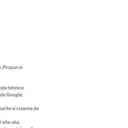
e. Propun si
ele tehnice
 de Google.
arite si crearea de
 site-ului.