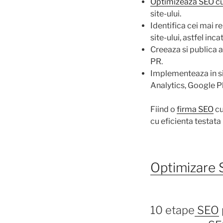
Optimizeaza SEO cu
site-ului.
Identifica cei mai re
site-ului, astfel inc
Creeaza si publica 
PR.
Implementeaza in si
Analytics, Google P
Fiind o
firma SEO
cu
cu eficienta testat
Optimizare 
10 etape
SEO