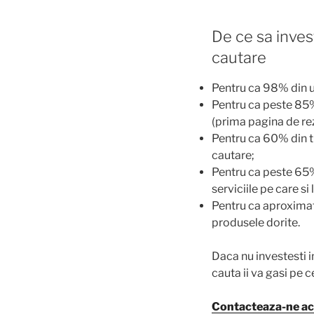
De ce sa inves
cautare
Pentru ca 98% din u
Pentru ca peste 85%
(prima pagina de rez
Pentru ca 60% din tr
cautare;
Pentru ca peste 65% 
serviciile pe care si
Pentru ca aproximati
produsele dorite.
Daca nu investesti i
cauta ii va gasi pe ce
Contacteaza-ne a