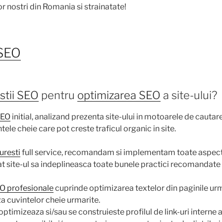
r nostri din Romania si strainatate!
 SEO
istii SEO
pentru
optimizarea SEO
a site-ului?
SEO
initial, analizand prezenta site-ului in motoarele de cautar
ele cheie care pot creste traficul organic in site.
uresti
full service, recomandam si implementam toate aspect
cat site-ul sa indeplineasca toate bunele practici recomandate
EO profesionale
cuprinde optimizarea textelor din paginile urm
a cuvintelor cheie urmarite.
optimizeaza si/sau se construieste profilul de link-uri interne al