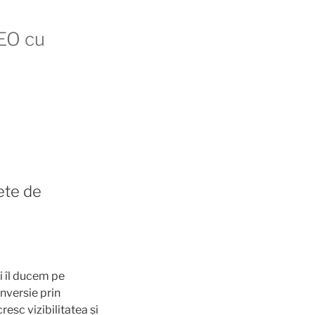
EO cu
ete de
i îl ducem pe
onversie prin
resc vizibilitatea și