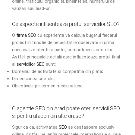
online, traficului organic si, bineinteles, numarului de
vanzari sau lead-uri.
Ce aspecte influenteaza pretul
serviciilor SEO
?
O
firma SEO
cu experienta va calcula bugetul fiecarui
proiect in functie de necesitatile observate in urma
unei analize atente a pietei, competitiei si site-ului.
Astfel, principalele detalii care influenteaza pretul final
al
serviciilor SEO
sunt:
Domeniul de activitate si competitia din piata;
Dimensiunea site-ului;
Obiectivele pe termen mediu si lung.
O
agentie SEO
din
Arad
poate oferi
servicii SEO
si pentru afaceri din alte orase?
Sigur ca da, activitatea
SEO
se desfasoara exclusiv
online. Astfel, pe langa proiectele internationale si cele