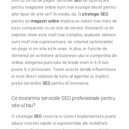
site cu 20-30 de pagini. Serviciile
SEO
de optimizare
pentru magazine online sunt mai scumpe decat pentru
alte tipuri de site-uri? In medie, da. O
strategie SEO
pentru un
magazin online
implica un volum mai mare de
lucru comparativ cu un site de servicii. Research-ul de
expresii cheie este mult mai complex, analizele tehnice
sunt mult mai cuprinzatoare, iar volumul optimizarilor
on-page si on-site este urias. In plus, in functie de
domeniul de activitate al business-ului si competitia din
online, atingerea punctului de break-even in 6-8 luni
poate fi o provocare. Toate aceste detalii influenteaza
in mod direct volumul de lucru al agentiei si, implicit,
pretul serviciilor
SEO
pentru eCommerce.
Ce inseamna
serviciile SEO profesionale
pentru
site-ul tau?
O strategie
SEO
corecta si corect implementata poate
aduce cresteri rapide si exponentiale ale vizibilitatii