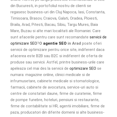
din Bucuresti, in portofoliul nostru de clienti se
regasesc business-uri din Cluj Napoca, Iasi, Constanta,
Timisoara, Brasov, Craiova, Galati, Oradea, Ploiesti,
Braila, Arad, Pitesti, Bacau, Sibiu, Targu Mures, Baia
Mare, Buzau si alte mari localitati ale Romaniei. Care
sunt afacerile pentru care sunt recomandate
servicii de
optimizare SEO
?
O
agentie SEO
in Arad
poate oferi
servicii de optimizare pentru orice site, indiferent daca
afacerea este B2B sau B2C si indiferent de oferta de
produse sau servicii. Astfel, printre business-urile care
apeleaza cel mai des la servicii de
optimizare SEO
se
numara: magazine online, clinici medicale si de
infrumusetare, cabinete medicale si stomatologice,
farmacii, cabinete de avocatura, service-uri auto si
centre de constatari daune, firme de curatenie, firme
de pompe funebre, hoteluri, pensiuni si restaurante,
firme de contabilitate si HR, agentii imobiliare, firme de
paza, producatori din diferite domenii si alte business-