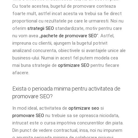
Cu toate acestea, bugetul de promovare conteaza
foarte mult, astfel incat acesta va trebui sa fie direct
proportional cu rezultatele pe care le urmaresti. Noi nu
oferim
strategii SEO
standardizate, motiv pentru care
nu vom avea „
pachete de promovare SEO
”. Astfel,
impreuna cu clientii, ajungem la bugetul potrivit
analizand concurenta, obiectivele si avantajele unice ale
business-ului. Numai in acest fel putem modela cea
mai buna strategie de
optimizare SEO
pentru fiecare
afacere.
Exista o perioada minima pentru activitatea de
promovare SEO
?
In mod ideal, activitatea de
optimizare seo
si
promovare SEO
nu trebuie sa se opreasca niciodata,
intrucat este o cursa impotriva concurentilor din piata.
Din punct de vedere contractual, insa, noi nu impunem
o anumita perioada minima de colaborare niciunui