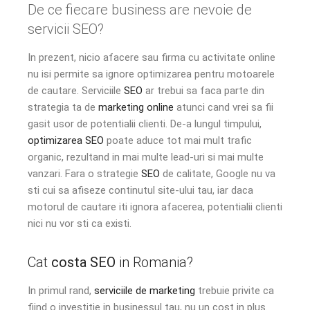
De ce fiecare business are nevoie de
servicii SEO?
In prezent, nicio afacere sau firma cu activitate online
nu isi permite sa ignore optimizarea pentru motoarele
de cautare. Serviciile
SEO
ar trebui sa faca parte din
strategia ta de
marketing online
atunci cand vrei sa fii
gasit usor de potentialii clienti. De-a lungul timpului,
optimizarea SEO
poate aduce tot mai mult trafic
organic, rezultand in mai multe lead-uri si mai multe
vanzari. Fara o strategie
SEO
de calitate, Google nu va
sti cui sa afiseze continutul site-ului tau, iar daca
motorul de cautare iti ignora afacerea, potentialii clienti
nici nu vor sti ca existi.
Cat
costa SEO
in Romania?
In primul rand,
serviciile de marketing
trebuie privite ca
fiind o investitie in businessul tau, nu un cost in plus.