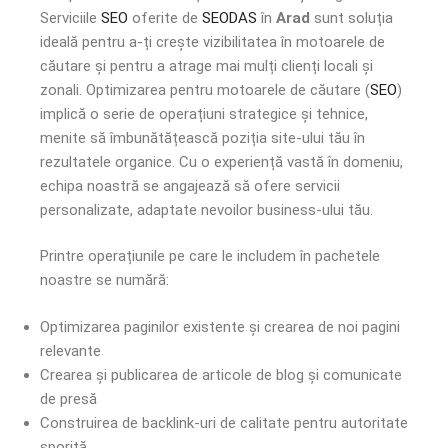
Serviciile
SEO
oferite de
SEODAS
în
Arad
sunt soluția
ideală pentru a-ți crește vizibilitatea în motoarele de
căutare și pentru a atrage mai mulți clienți locali și
zonali. Optimizarea pentru motoarele de căutare (
SEO
)
implică o serie de operațiuni strategice și tehnice,
menite să îmbunătățească poziția site-ului tău în
rezultatele organice. Cu o experiență vastă în domeniu,
echipa noastră se angajează să ofere servicii
personalizate, adaptate nevoilor business-ului tău.
Printre operațiunile pe care le includem în pachetele
noastre se numără:
Optimizarea paginilor existente și crearea de noi pagini
relevante
Crearea și publicarea de articole de blog și comunicate
de presă
Construirea de backlink-uri de calitate pentru autoritate
sporită