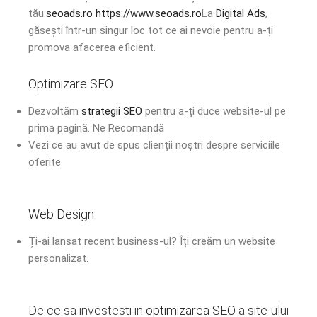
tău.
seoads.ro
https://www.seoads.ro
La
Digital Ads
,
găsești într-un singur loc tot ce ai nevoie pentru a-ți
promova afacerea eficient.
Optimizare SEO
Dezvoltăm
strategii SEO
pentru a-ți duce website-ul pe
prima pagină. Ne Recomandă
Vezi ce au avut de spus clienții noștri despre serviciile
oferite
Web Design
Ți-ai lansat recent business-ul? Îți creăm un website
personalizat.
De ce sa investesti in
optimizarea
SEO
a site-ului