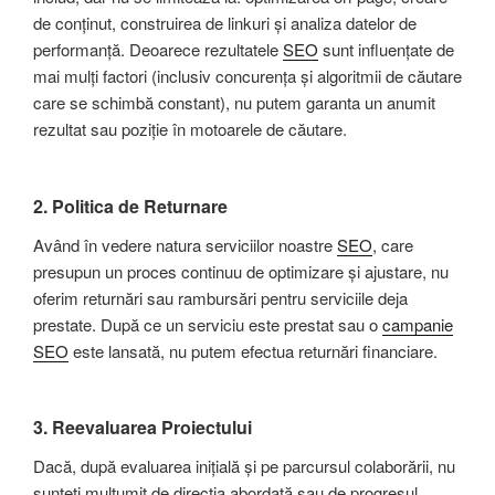
de conținut, construirea de linkuri și analiza datelor de
performanță. Deoarece rezultatele
SEO
sunt influențate de
mai mulți factori (inclusiv concurența și algoritmii de căutare
care se schimbă constant), nu putem garanta un anumit
rezultat sau poziție în motoarele de căutare.
2.
Politica de Returnare
Având în vedere natura serviciilor noastre
SEO
, care
presupun un proces continuu de optimizare și ajustare, nu
oferim returnări sau rambursări pentru serviciile deja
prestate. După ce un serviciu este prestat sau o
campanie
SEO
este lansată, nu putem efectua returnări financiare.
3.
Reevaluarea Proiectului
Dacă, după evaluarea inițială și pe parcursul colaborării, nu
sunteți mulțumit de direcția abordată sau de progresul