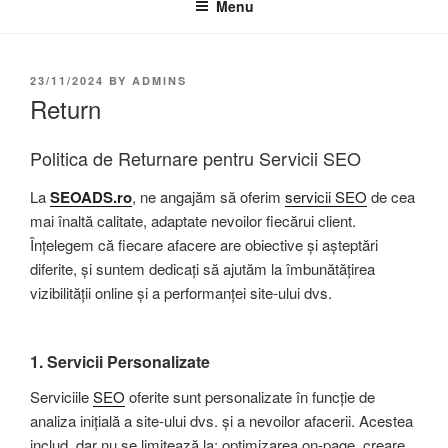
Menu
23/11/2024
BY
ADMINS
Return
Politica de Returnare pentru Servicii SEO
La
SEOADS.ro
, ne angajăm să oferim
servicii SEO
de cea
mai înaltă calitate, adaptate nevoilor fiecărui client.
Înțelegem că fiecare afacere are obiective și așteptări
diferite, și suntem dedicați să ajutăm la îmbunătățirea
vizibilității online și a performanței site-ului dvs.
1.
Servicii Personalizate
Serviciile
SEO
oferite sunt personalizate în funcție de
analiza inițială a site-ului dvs. și a nevoilor afacerii. Acestea
includ, dar nu se limitează la: optimizarea on-page, creare