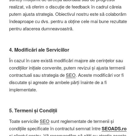
realizat, vă oferim o discuție de feedback în cadrul căreia
putem ajusta strategia. Obiectivul nostru este să colaborăm
îndeaproape cu dvs. pentru a obține cele mai bune rezultate
pentru afacerea dumneavoastră.
4.
Modificări ale Serviciilor
În cazul în care există modificări majore ale cerințelor sau
condițiilor inițiale convenite, putem revizui și ajusta termenii
contractuali sau strategia de
SEO
. Aceste modificări vor fi
discutate și agreate de ambele părți înainte de a fi
implementate.
5.
Termeni și Condiții
Toate serviciile
SEO
sunt reglementate de termenii și
condițiile specificate în contractul semnat între
SEOADS.ro
și clientul nostru. Vă recomandăm să citiți cu atenție aceste