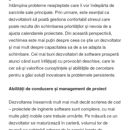
întâmpina probleme neașteptate care îi vor îndepărta de
sarcinile sale principale. Prin urmare, este esențial ca
dezvoltatorii să poată gestiona confortabil stresul care
poate rezulta din schimbarea priorităților și nevoia de a
ajusta calendarele proiectate. Din această perspectivă,
vechimea este mai puțin despre ceea ce știe un dezvoltator
și mai mult despre capacitatea sa de a se adapta la
schimbare. Cei mai buni dezvoltatori de software prosperă
atunci când sunt înfățișați cu provocări deschise, care le
cer să-și valorifice cunoștințele și abilitățile de cercetare
pentru a găsi soluții inovatoare la problemele persistente.
Abilități
de conducere și
management de proiect
Dezvoltarea înseamnă mult mai mult decât scrierea de cod
– proiectele de inginerie software sunt complexe, cu mai
multe părți mobile care trebuie urmărite. Pe măsură ce un
dezvoltator se maturizează în carieră, volumul lor de
muncă se schimbă adesea de la sarcini legate de