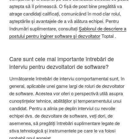
aștepta să îl primească. O fișă de post bine pregătită va
atrage candidați calificați, comunicând în mod clar rolul,
așteptările și avantajele de a vă alătura echipei. Pentru
îndrumări suplimentare, consultați
Șablonul
de descriere a
postului
pentru inginer software
și dezvoltator
Toptal .
Care sunt cele mai importante întrebări de
interviu pentru dezvoltatori de software?
Următoarele întrebări de interviu comportamental sunt, în
general, aplicabile unei game largi de roluri de dezvoltator
de software. Acestea vor oferi o perspectivă utilă asupra
cunoștințelor tehnice, abilităților și temperamentului unui
candidat. Pentru a alinia pe deplin interviul cu nevoile
echipei dvs. de dezvoltare de software, veți dori, de
asemenea, să pregătiți întrebări suplimentare legate de
stiva tehnologică și instrumentele pe care le va folosi
probabil noul angajat.