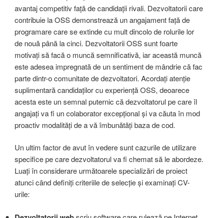
avantaj competitiv față de candidații rivali. Dezvoltatorii care
contribuie la OSS demonstrează un angajament față de
programare care se extinde cu mult dincolo de rolurile lor
de nouă până la cinci. Dezvoltatorii OSS sunt foarte
motivați să facă o muncă semnificativă, iar această muncă
este adesea impregnată de un sentiment de mândrie că fac
parte dintr-o comunitate de dezvoltatori. Acordați atenție
suplimentară candidaților cu experiență OSS, deoarece
acesta este un semnal puternic că dezvoltatorul pe care îl
angajați va fi un colaborator excepțional și va căuta în mod
proactiv modalități de a vă îmbunătăți baza de cod.
Un ultim factor de avut în vedere sunt cazurile de utilizare
specifice pe care dezvoltatorul va fi chemat să le abordeze.
Luați în considerare următoarele specializări de proiect
atunci când definiți criteriile de selecție și examinați CV-
urile:
Dezvoltatorii web
scriu software care rulează pe Internet.