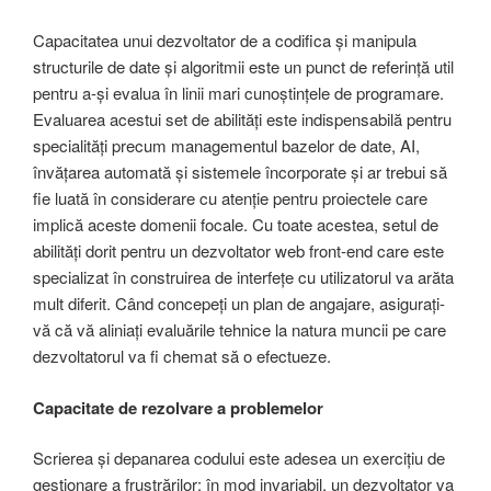
Capacitatea unui dezvoltator de a codifica și manipula
structurile de date și algoritmii este un punct de referință util
pentru a-și evalua în linii mari cunoștințele de programare.
Evaluarea acestui set de abilități este indispensabilă pentru
specialități precum managementul bazelor de date, AI,
învățarea automată și sistemele încorporate și ar trebui să
fie luată în considerare cu atenție pentru proiectele care
implică aceste domenii focale. Cu toate acestea, setul de
abilități dorit pentru un dezvoltator web front-end care este
specializat în construirea de interfețe cu utilizatorul va arăta
mult diferit. Când concepeți un plan de angajare, asigurați-
vă că vă aliniați evaluările tehnice la natura muncii pe care
dezvoltatorul va fi chemat să o efectueze.
Capacitate
de rezolvare a problemelor
Scrierea și depanarea codului este adesea un exercițiu de
gestionare a frustrărilor: în mod invariabil, un dezvoltator va