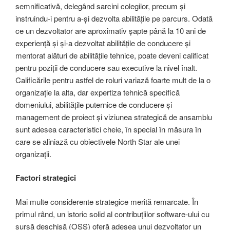
semnificativă, delegând sarcini colegilor, precum și
instruindu-i pentru a-și dezvolta abilitățile pe parcurs. Odată
ce un dezvoltator are aproximativ șapte până la 10 ani de
experiență și și-a dezvoltat abilitățile de conducere și
mentorat alături de abilitățile tehnice, poate deveni calificat
pentru poziții de conducere sau executive la nivel înalt.
Calificările pentru astfel de roluri variază foarte mult de la o
organizație la alta, dar expertiza tehnică specifică
domeniului, abilitățile puternice de conducere și
management de proiect și viziunea strategică de ansamblu
sunt adesea caracteristici cheie, în special în măsura în
care se aliniază cu obiectivele North Star ale unei
organizații.
Factori strategici
Mai multe considerente strategice merită remarcate. În
primul rând, un istoric solid al contribuțiilor software-ului cu
sursă deschisă (OSS) oferă adesea unui dezvoltator un