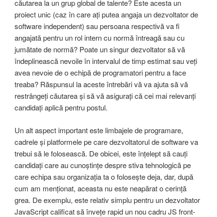
căutarea la un grup global de talente? Este acesta un
proiect unic (caz în care ați putea angaja un dezvoltator de
software independent) sau persoana respectivă va fi
angajată pentru un rol intern cu normă întreagă sau cu
jumătate de normă? Poate un singur dezvoltator să vă
îndeplinească nevoile în intervalul de timp estimat sau veți
avea nevoie de o echipă de programatori pentru a face
treaba? Răspunsul la aceste întrebări vă va ajuta să vă
restrângeți căutarea și să vă asigurați că cei mai relevanți
candidați aplică pentru postul.
Un alt aspect important este limbajele de programare,
cadrele și platformele pe care dezvoltatorul de software va
trebui să le folosească. De obicei, este înțelept să cauți
candidați care au cunoștințe despre stiva tehnologică pe
care echipa sau organizația ta o folosește deja, dar, după
cum am menționat, aceasta nu este neapărat o cerință
grea. De exemplu, este relativ simplu pentru un dezvoltator
JavaScript calificat să învețe rapid un nou cadru JS front-