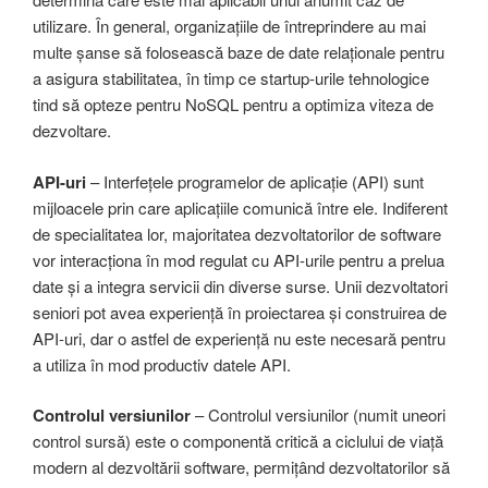
utilizare. În general, organizațiile de întreprindere au mai
multe șanse să folosească baze de date relaționale pentru
a asigura stabilitatea, în timp ce startup-urile tehnologice
tind să opteze pentru NoSQL pentru a optimiza viteza de
dezvoltare.
API-uri
– Interfețele programelor de aplicație (API) sunt
mijloacele prin care aplicațiile comunică între ele. Indiferent
de specialitatea lor, majoritatea dezvoltatorilor de software
vor interacționa în mod regulat cu API-urile pentru a prelua
date și a integra servicii din diverse surse. Unii dezvoltatori
seniori pot avea experiență în proiectarea și construirea de
API-uri, dar o astfel de experiență nu este necesară pentru
a utiliza în mod productiv datele API.
Controlul versiunilor
– Controlul versiunilor (numit uneori
control sursă) este o componentă critică a ciclului de viață
modern al dezvoltării software, permițând dezvoltatorilor să