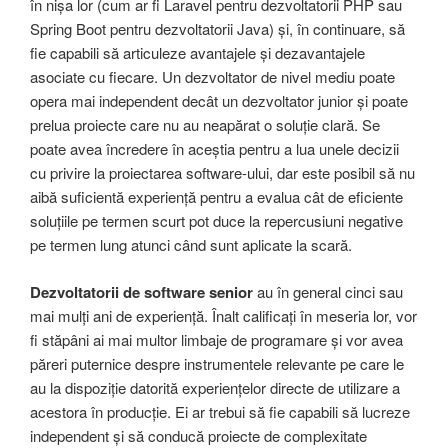
în nișa lor (cum ar fi Laravel pentru dezvoltatorii PHP sau
Spring Boot pentru dezvoltatorii Java) și, în continuare, să
fie capabili să articuleze avantajele și dezavantajele
asociate cu fiecare. Un dezvoltator de nivel mediu poate
opera mai independent decât un dezvoltator junior și poate
prelua proiecte care nu au neapărat o soluție clară. Se
poate avea încredere în aceștia pentru a lua unele decizii
cu privire la proiectarea software-ului, dar este posibil să nu
aibă suficientă experiență pentru a evalua cât de eficiente
soluțiile pe termen scurt pot duce la repercusiuni negative
pe termen lung atunci când sunt aplicate la scară.
Dezvoltatorii de software
senior
au în general cinci sau
mai mulți ani de experiență. Înalt calificați în meseria lor, vor
fi stăpâni ai mai multor limbaje de programare și vor avea
păreri puternice despre instrumentele relevante pe care le
au la dispoziție datorită experiențelor directe de utilizare a
acestora în producție. Ei ar trebui să fie capabili să lucreze
independent și să conducă proiecte de complexitate