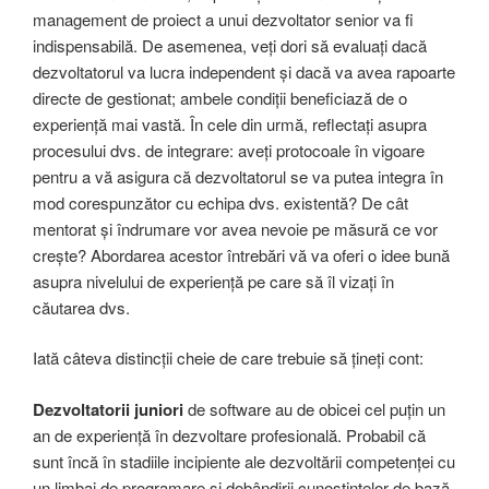
management de proiect a unui dezvoltator senior va fi
indispensabilă. De asemenea, veți dori să evaluați dacă
dezvoltatorul va lucra independent și dacă va avea rapoarte
directe de gestionat; ambele condiții beneficiază de o
experiență mai vastă. În cele din urmă, reflectați asupra
procesului dvs. de integrare: aveți protocoale în vigoare
pentru a vă asigura că dezvoltatorul se va putea integra în
mod corespunzător cu echipa dvs. existentă? De cât
mentorat și îndrumare vor avea nevoie pe măsură ce vor
crește? Abordarea acestor întrebări vă va oferi o idee bună
asupra nivelului de experiență pe care să îl vizați în
căutarea dvs.
Iată câteva distincții cheie de care trebuie să țineți cont:
Dezvoltatorii
juniori
de software au de obicei cel puțin un
an de experiență în dezvoltare profesională. Probabil că
sunt încă în stadiile incipiente ale dezvoltării competenței cu
un limbaj de programare și dobândirii cunoștințelor de bază.