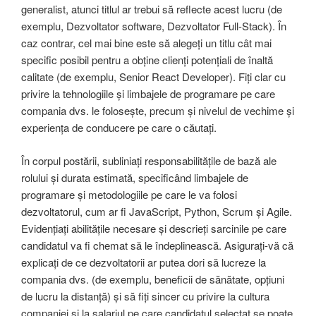
generalist, atunci titlul ar trebui să reflecte acest lucru (de
exemplu, Dezvoltator software, Dezvoltator Full-Stack). În
caz contrar, cel mai bine este să alegeți un titlu cât mai
specific posibil pentru a obține clienți potențiali de înaltă
calitate (de exemplu, Senior React Developer). Fiți clar cu
privire la tehnologiile și limbajele de programare pe care
compania dvs. le folosește, precum și nivelul de vechime și
experiența de conducere pe care o căutați.
În corpul postării, subliniați responsabilitățile de bază ale
rolului și durata estimată, specificând limbajele de
programare și metodologiile pe care le va folosi
dezvoltatorul, cum ar fi JavaScript, Python, Scrum și Agile.
Evidențiați abilitățile necesare și descrieți sarcinile pe care
candidatul va fi chemat să le îndeplinească. Asigurați-vă că
explicați de ce dezvoltatorii ar putea dori să lucreze la
compania dvs. (de exemplu, beneficii de sănătate, opțiuni
de lucru la distanță) și să fiți sincer cu privire la cultura
companiei și la salariul pe care candidatul selectat se poate