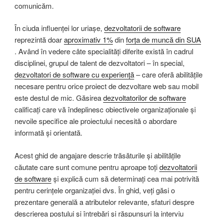
comunicăm.
În ciuda influenței lor uriașe,
dezvoltatorii de software
reprezintă doar
aproximativ 1%
din
forța de muncă din SUA
. Având în vedere câte specialități diferite există în cadrul
disciplinei, grupul de talent de dezvoltatori – în special,
dezvoltatori de software cu experiență
– care oferă abilitățile
necesare pentru orice proiect de dezvoltare web sau mobil
este destul de mic. Găsirea
dezvoltatorilor de software
calificați care vă îndeplinesc obiectivele organizaționale și
nevoile specifice ale proiectului necesită o abordare
informată și orientată.
Acest ghid de angajare descrie trăsăturile și abilitățile
căutate care sunt comune pentru aproape toți
dezvoltatorii
de software
și explică cum să determinați cea mai potrivită
pentru cerințele organizației dvs. În ghid, veți găsi o
prezentare generală a atributelor relevante, sfaturi despre
descrierea postului și întrebări și răspunsuri la interviu