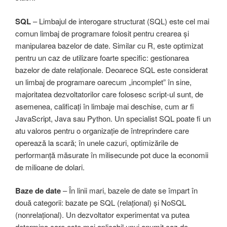
SQL
– Limbajul de interogare structurat (SQL) este cel mai
comun limbaj de programare folosit pentru crearea și
manipularea bazelor de date. Similar cu R, este optimizat
pentru un caz de utilizare foarte specific: gestionarea
bazelor de date relaționale. Deoarece SQL este considerat
un limbaj de programare oarecum „incomplet” în sine,
majoritatea dezvoltatorilor care folosesc script-ul sunt, de
asemenea, calificați în limbaje mai deschise, cum ar fi
JavaScript, Java sau Python. Un specialist SQL poate fi un
atu valoros pentru o organizație de întreprindere care
operează la scară; în unele cazuri, optimizările de
performanță măsurate în milisecunde pot duce la economii
de milioane de dolari.
Baze de date
– În linii mari, bazele de date se împart în
două categorii: bazate pe SQL (relațional) și NoSQL
(nonrelațional). Un dezvoltator experimentat va putea
determina care este mai aplicabil unui anumit caz de