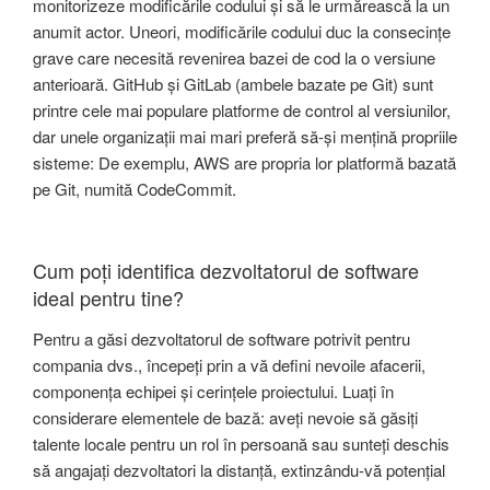
monitorizeze modificările codului și să le urmărească la un
anumit actor. Uneori, modificările codului duc la consecințe
grave care necesită revenirea bazei de cod la o versiune
anterioară. GitHub și GitLab (ambele bazate pe Git) sunt
printre cele mai populare platforme de control al versiunilor,
dar unele organizații mai mari preferă să-și mențină propriile
sisteme: De exemplu, AWS are propria lor platformă bazată
pe Git, numită CodeCommit.
Cum poți identifica dezvoltatorul de software
ideal pentru tine?
Pentru a găsi dezvoltatorul de software potrivit pentru
compania dvs., începeți prin a vă defini nevoile afacerii,
componența echipei și cerințele proiectului. Luați în
considerare elementele de bază: aveți nevoie să găsiți
talente locale pentru un rol în persoană sau sunteți deschis
să angajați dezvoltatori la distanță, extinzându-vă potențial