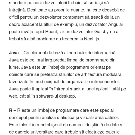
standard pe care dezvoltatorii trebuie să scrie și să
întrețină. Deși toate au propriile nuanțe, nu este deosebit de
dificil pentru un dezvoltator competent să treacă de la un
cadru adiacent la altul: de exemplu, un dezvoltator Angular
poate învăța rapid React, iar un dezvoltator Gatsby nu ar
trebui să aibă probleme cu trecerea la Next. js.
Java
– Ca element de bază al curriculei de informatică,
Java este cel mai larg predat limbaj de programare din
lume. Java este un limbaj de programare orientat pe
obiecte care se pretează stilurilor de arhitectură modulară
favorizate în mod obișnuit de organizațiile întreprinderilor.
Java poate fi aplicat în întregul stack al unei aplicații, atât pe
web, cât și în software-ul desktop.
R
– R este un limbaj de programare care este special
conceput pentru analiza statistică și vizualizarea datelor.
Este folosit în mod obișnuit de oamenii de știință de date și
de cadrele universitare care trebuie să efectueze calcule