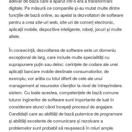
adevăr de bază care a apărut într-o era a transformării
digitale. Pe măsură ce companiile și-au mutat multe dintre
funcțiile de bază online, au apelat la dezvoltatori de software
pentru a crea site-uri web, site-uri de comerț electronic,
aplicații mobile, dispozitive inteligente, roboți, jocuri și multe
altele.
În consecință, dezvoltarea de software este un domeniu
excepțional de larg, care include multe specialități cu
suprapunere puțin sau deloc: cerințele de codare ale unei
aplicații bancare mobile destinate consumatorilor, de
exemplu, vor arăta cu totul diferit de cele ale unui
management al resurselor clienților la nivel de întreprindere.
sistem. Cu toate acestea, competențele de bază comune
tuturor inginerilor de software sunt importante de luat în
considerare atunci când începeți procesul de angajare.
Candidații care au abilități de bază puternice de programare
și abilități excelente de comunicare și rezolvare a
problemelor sunt probabil să reușească în roluri ample.