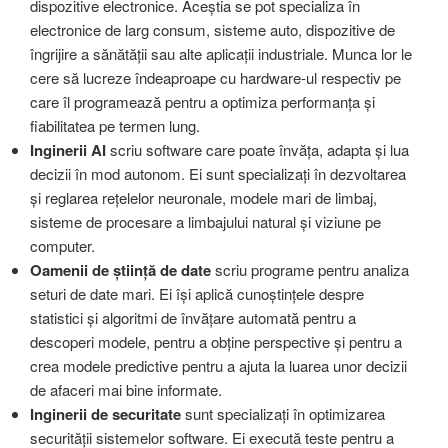
dispozitive electronice. Aceștia se pot specializa în
electronice de larg consum, sisteme auto, dispozitive de
îngrijire a sănătății sau alte aplicații industriale. Munca lor le
cere să lucreze îndeaproape cu hardware-ul respectiv pe
care îl programează pentru a optimiza performanța și
fiabilitatea pe termen lung.
Inginerii AI
scriu software care poate învăța, adapta și lua
decizii în mod autonom. Ei sunt specializați în dezvoltarea
și reglarea rețelelor neuronale, modele mari de limbaj,
sisteme de procesare a limbajului natural și viziune pe
computer.
Oamenii de știință de date
scriu programe pentru analiza
seturi de date mari. Ei își aplică cunoștințele despre
statistici și algoritmi de învățare automată pentru a
descoperi modele, pentru a obține perspective și pentru a
crea modele predictive pentru a ajuta la luarea unor decizii
de afaceri mai bine informate.
Inginerii de securitate
sunt specializați în optimizarea
securității sistemelor software. Ei execută teste pentru a