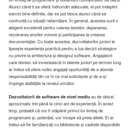
Atunci când li se oferă îndrumări adecvate, ei pot îndeplini
sarcini bine definite, dar se pot bloca atunci când se
confruntă cu situații nefamiliare. În general, acestea sunt o
alegere excelentă pentru rularea testelor, depanarea,
rezolvarea erorilor minore și participarea la crearea
documentației. Cu toate acestea, dezvoltatorilor juniori le
lipsește experiența practică pentru a lua decizii strategice
cu privire la arhitectura și designul software. Angajatorii
care doresc să investească în talente juniori pe termen lung
ar trebui să ofere noilor angajați oportunități de a aborda
responsabilități din ce în ce mai solicitante și de a-și
împinge abilitățile la nivelul următor.
Dezvoltatorii de software
de nivel mediu
au de obicei
aproximativ trei până la cinci ani de experiență. În acest
timp, probabil că vor fi stăpânit primul lor limbaj de
programare și, potențial, vor începe să preia altele. Ei ar
trebui să fie familiarizați cu bibliotecile și cadrele disponibile