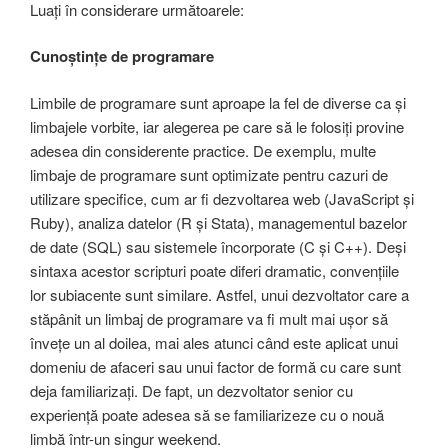
Luați în considerare următoarele:
Cunoștințe de programare
Limbile de programare sunt aproape la fel de diverse ca și
limbajele vorbite, iar alegerea pe care să le folosiți provine
adesea din considerente practice. De exemplu, multe
limbaje de programare sunt optimizate pentru cazuri de
utilizare specifice, cum ar fi dezvoltarea web (JavaScript și
Ruby), analiza datelor (R și Stata), managementul bazelor
de date (SQL) sau sistemele încorporate (C și C++). Deși
sintaxa acestor scripturi poate diferi dramatic, convențiile
lor subiacente sunt similare. Astfel, unui dezvoltator care a
stăpânit un limbaj de programare va fi mult mai ușor să
învețe un al doilea, mai ales atunci când este aplicat unui
domeniu de afaceri sau unui factor de formă cu care sunt
deja familiarizați. De fapt, un dezvoltator senior cu
experiență poate adesea să se familiarizeze cu o nouă
limbă într-un singur weekend.