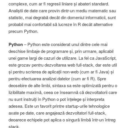
complexe, cum ar fi regresii liniare și abateri standard.
Analiștii de date care provin dintr-un mediu matematic sau
statistic, mai degrabă decât din domeniul informaticii, sunt
probabil mai confortabil să lucreze în R decât alternative
precum Python.
Python
– Python este considerat unul dintre cele mai
deschise limbaje de programare și, prin urmare, aplicabil
unei game largi de cazuri de utilizare. La fel ca JavaScript,
este grozav pentru dezvoltarea web full-stack, dar este util
și pentru scrierea de aplicații non-web (cum ar fi Java) și
pentru efectuarea analizei datelor (cum ar fi R). Spre
deosebire de alte limbi, sintaxa sa este optimizată pentru o
lizibilitate maximă, ceea ce înseamnă că dezvoltatorii care
nu sunt instruiți în Python o pot înțelege și interpreta
adesea. Este un favorit printre startup-urile tehnologice
axate pe date, care angajează dezvoltatori full-stack,
deoarece echipele pot aplica o singură limbă într-un întreg
stack.