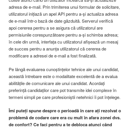
adresa de e-mail. Prin trimiterea unui formular de solicitare,
utilizatorul inițiază un apel API pentru a-și actualiza adresa
de e-mail într-o bază de date găzduită. Serverul verifică
apoi cererea pentru a se asigura că utilizatorul are
permisiunile corespunzătoare pentru a-și schimba adresa;
în cele din urmă, interfața cu utilizatorul afișează un mesaj
de succes pentru a anunța utilizatorul că cererea de
modificare a adresei de e-mail a fost finalizată.
Pe lângă evaluarea cunoștințelor tehnice ale unui candidat,
această întrebare este o modalitate excelentă de a evalua
abilitățile de comunicare ale unui candidat. Acordați
preferință candidaților care pot transmite idei complexe în
termeni simpli pe care profesioniștii netehnici îi pot înțelege.
Îmi puteți spune despre o perioadă în care ați rezolvat o
problemă de codare care era cu mult în afara zonei dvs.
de confort? Ce faci pentru a te debloca atunci când