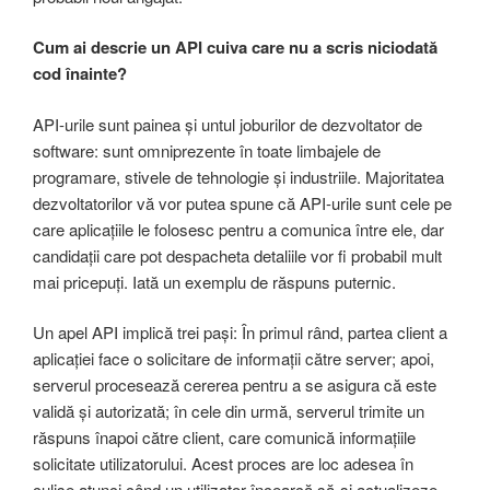
Cum ai descrie un API cuiva care nu a scris niciodată
cod înainte?
API-urile sunt painea și untul joburilor de dezvoltator de
software: sunt omniprezente în toate limbajele de
programare, stivele de tehnologie și industriile. Majoritatea
dezvoltatorilor vă vor putea spune că API-urile sunt cele pe
care aplicațiile le folosesc pentru a comunica între ele, dar
candidații care pot despacheta detaliile vor fi probabil mult
mai pricepuți. Iată un exemplu de răspuns puternic.
Un apel API implică trei pași: În primul rând, partea client a
aplicației face o solicitare de informații către server; apoi,
serverul procesează cererea pentru a se asigura că este
validă și autorizată; în cele din urmă, serverul trimite un
răspuns înapoi către client, care comunică informațiile
solicitate utilizatorului. Acest proces are loc adesea în
culise atunci când un utilizator încearcă să-și actualizeze