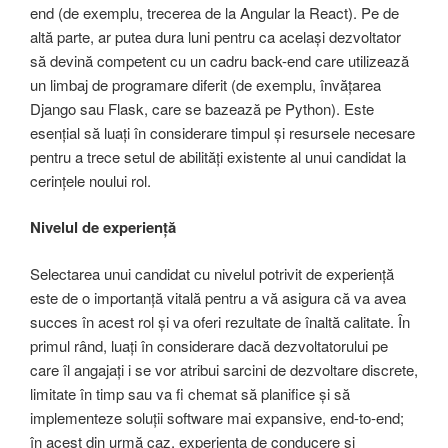
end (de exemplu, trecerea de la Angular la React). Pe de
altă parte, ar putea dura luni pentru ca același dezvoltator
să devină competent cu un cadru back-end care utilizează
un limbaj de programare diferit (de exemplu, învățarea
Django sau Flask, care se bazează pe Python). Este
esențial să luați în considerare timpul și resursele necesare
pentru a trece setul de abilități existente al unui candidat la
cerințele noului rol.
Nivelul de experiență
Selectarea unui candidat cu nivelul potrivit de experiență
este de o importanță vitală pentru a vă asigura că va avea
succes în acest rol și va oferi rezultate de înaltă calitate. În
primul rând, luați în considerare dacă dezvoltatorului pe
care îl angajați i se vor atribui sarcini de dezvoltare discrete,
limitate în timp sau va fi chemat să planifice și să
implementeze soluții software mai expansive, end-to-end;
în acest din urmă caz, experiența de conducere și