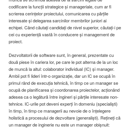
codificare la funcții strategice și manageriale, cum ar fi
scrierea cerințelor proiectului, comunicarea cu părțile
interesate și delegarea sarcinilor membrilor juniori ai
echipei. Când căutați candidați de nivel superior, căutați-i pe
cei cu experiență vastă în conducere și management de
proiect.
Dezvoltatorii de software sunt, în general, prezentate cu
două piese în cariera lor, pe care le pot alterna de la un loc
de muncă la altul: colaborator individual (IC) și manager.
Ambii pot fi lideri într-o organizație, dar un IC se ocupă în
primul rând de execuția tehnică, în timp ce un manager se
ocupă de planificarea și coordonarea proiectelor, acționând
adesea ca o legătură între ingineri și părțile interesate non-
tehnice. IC-urile pot deveni experți în domeniu (specialiști)
în timp, în timp ce managerii au nevoie de o înțelegere
holistică a procesului de dezvoltare (generaliști). Rețineți că
un manager de inginerie nu este un manager obișnuit: