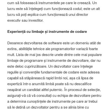
cum să folosească instrumentele pe care le creează. Un
lucru este să înțelegeți cum funcționează codul; este un alt
lucru să poți
explica
cum funcționează unui director
executiv sau investitor.
Experiență cu limbaje și instrumente de codare
Deoarece dezvoltarea de software este un domeniu atât de
extins, abilitățile tehnice ale programatorilor variază foarte
mult. Lista de mai jos descrie unele dintre cele mai populare
limbaje de programare și instrumente de dezvoltare, dar nu
este deloc cuprinzătoare. Un dezvoltator care înțelege
regulile și convențiile fundamentale de codare este adesea
capabil să stăpânească rapid limbi noi, așa că lipsa de
expertiză într-o anumită limbă poate să nu descalifice
neapărat un candidat altfel puternic. În procesul de selecție,
asigurați-vă că vă consultați cu echipa de dezvoltare pentru
a determina cunoștințele de instrumente pe care ar trebui
să le dețină un dezvoltator pentru a se alinia bine cu