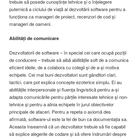
trebuie să posede cunoștințe tehnice și o înțelegere
puternică a ciclului de viață al dezvoltării software pentru a
funcționa ca manageri de proiect, recenzori de cod și
manageri de oameni.
Abilități de comunicare
Dezvoltatorii de software – în special cei care ocupă poziții
de conducere – trebuie să aibă abilitățile soft de a comunica
eficient ideile, de a colabora cu colegii și de a-și motiva
echipele. Cei mai buni dezvoltatori sunt gânditori clari,
tactici, care pot explica concepte ezoterice simplu. Ei au
abilitățile interpersonale și fluența lingvistică pentru a-și
adapta comunicările pentru părțile interesate tehnice și non-
tehnice și pentru a alinia echipele în jurul obiectivelor
principale de afaceri. Pentru a repeta o axiomă des
afirmată, software-ul este la fel de bun ca documentația sa.
Aceasta înseamnă că un dezvoltator trebuie să fie capabil
să explice alegerile de codare și să ofere îndrumări despre