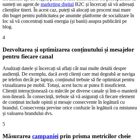
sunteți un agent de
marketing digital
B2C și încercați să vă adresați
clienților tineri. În acest caz, puteți să alocați un procent mai mare
din buget pentru publicitatea pe anumite platforme de socializare în
loc să vă concentrați toată energia (și banii) asupra publicării pe
blog.
4
Dezvoltarea și optimizarea conținutului și mesajelor
pentru fiecare canal
Analizați datele și încercați să aflați cât mai multe detalii despre
audiență. De exemplu, dacă aveți clienți care mai degrabă ar naviga
pe telefon decât pe laptop, conținutul trebuie să fie optimizat pentru
vizualizarea pe mobil. Totuși, acest lucru ar putea fi insuficient.
Clienții interacționează cu mărcile pe diverse canale și într-o manieră
non-lineară. În consecință, trebuie să vă asigurați că fiecare element
de conținut include opinii și mesaje consecvente în legătură cu
brandul. Consecvența previne orice confuzie în legătură cu misiunea
și valoarea brandului dvs.
5
Măsurarea
campaniei
prin prisma metricilor cheie