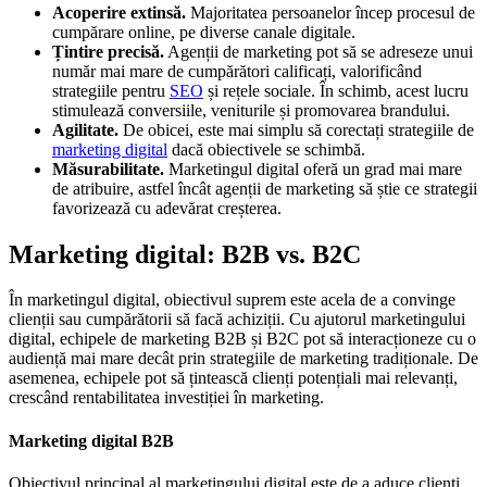
Acoperire extinsă.
Majoritatea persoanelor încep procesul de
cumpărare online, pe diverse canale digitale.
Țintire precisă.
Agenții de marketing pot să se adreseze unui
număr mai mare de cumpărători calificați, valorificând
strategiile pentru
SEO
și rețele sociale. În schimb, acest lucru
stimulează conversiile, veniturile și promovarea brandului.
Agilitate.
De obicei, este mai simplu să corectați strategiile de
marketing digital
dacă obiectivele se schimbă.
Măsurabilitate.
Marketingul digital oferă un grad mai mare
de atribuire, astfel încât agenții de marketing să știe ce strategii
favorizează cu adevărat creșterea.
Marketing digital: B2B vs. B2C
În marketingul digital, obiectivul suprem este acela de a convinge
clienții sau cumpărătorii să facă achiziții. Cu ajutorul marketingului
digital, echipele de marketing B2B și B2C pot să interacționeze cu o
audiență mai mare decât prin strategiile de marketing tradiționale. De
asemenea, echipele pot să țintească clienți potențiali mai relevanți,
crescând rentabilitatea investiției în marketing.
Marketing digital B2B
Obiectivul principal al marketingului digital este de a aduce clienți