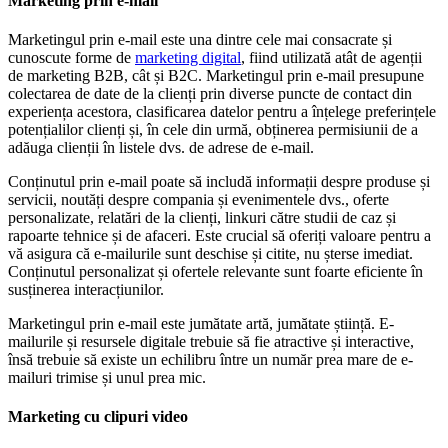
Marketing prin e-mail
Marketingul prin e-mail este una dintre cele mai consacrate și
cunoscute forme de
marketing digital
, fiind utilizată atât de agenții
de marketing B2B, cât și B2C. Marketingul prin e-mail presupune
colectarea de date de la clienți prin diverse puncte de contact din
experiența acestora, clasificarea datelor pentru a înțelege preferințele
potențialilor clienți și, în cele din urmă, obținerea permisiunii de a
adăuga clienții în listele dvs. de adrese de e-mail.
Conținutul prin e-mail poate să includă informații despre produse și
servicii, noutăți despre compania și evenimentele dvs., oferte
personalizate, relatări de la clienți, linkuri către studii de caz și
rapoarte tehnice și de afaceri. Este crucial să oferiți valoare pentru a
vă asigura că e-mailurile sunt deschise și citite, nu șterse imediat.
Conținutul personalizat și ofertele relevante sunt foarte eficiente în
susținerea interacțiunilor.
Marketingul prin e-mail este jumătate artă, jumătate știință. E-
mailurile și resursele digitale trebuie să fie atractive și interactive,
însă trebuie să existe un echilibru între un număr prea mare de e-
mailuri trimise și unul prea mic.
Marketing cu clipuri video