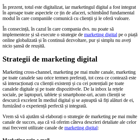
În prezent, totul este digitalizat, iar marketingul digital a fost integrat
în aproape toate aspectele ce țin de afaceri, schimbând fundamental
modul în care companiile comunică cu clienții și le oferă valoare.
În consecință, în cazul în care compania dvs. nu poate să
implementeze și să execute o strategie de
marketing digital
pe o piață
online globalizată și în continuă dezvoltare, pur și simplu nu aveți
nicio șansă de reușită.
Strategii de marketing digital
Marketing cross-channel, marketing pe mai multe canale, marketing
pe toate canalele sau orice termen preferați, tot ceea ce contează este
să interacționați cu clienții existenți și cu cei potențiali pe toate
canalele digitale și pe toate dispozitivele. De la inbox la rețele
sociale, pe laptopuri, tablete și smartphone-uri, acum clienții se
descurcă excelent în mediul digital și se așteaptă să fiți alături de ei,
furnizând o experiență perfectă și integrată.
Vrem să vă ajutăm să elaborați o strategie de marketing pe mai multe
canale de succes, așa că vă oferim câteva descrieri detaliate ale celor
mai frecvent utilizate canale de
marketing digital
: