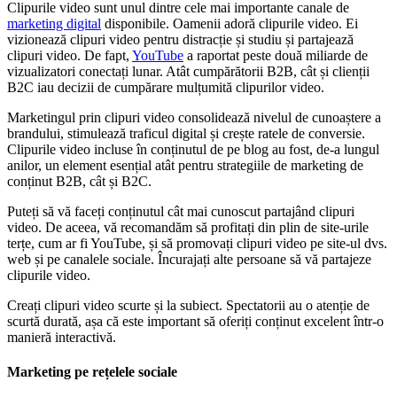
Clipurile video sunt unul dintre cele mai importante canale de
marketing digital
disponibile. Oamenii adoră clipurile video. Ei
vizionează clipuri video pentru distracție și studiu și partajează
clipuri video. De fapt,
YouTube
a raportat peste două miliarde de
vizualizatori conectați lunar. Atât cumpărătorii B2B, cât și clienții
B2C iau decizii de cumpărare mulțumită clipurilor video.
Marketingul prin clipuri video consolidează nivelul de cunoaștere a
brandului, stimulează traficul digital și crește ratele de conversie.
Clipurile video incluse în conținutul de pe blog au fost, de-a lungul
anilor, un element esențial atât pentru strategiile de marketing de
conținut B2B, cât și B2C.
Puteți să vă faceți conținutul cât mai cunoscut partajând clipuri
video. De aceea, vă recomandăm să profitați din plin de site-urile
terțe, cum ar fi YouTube, și să promovați clipuri video pe site-ul dvs.
web și pe canalele sociale. Încurajați alte persoane să vă partajeze
clipurile video.
Creați clipuri video scurte și la subiect. Spectatorii au o atenție de
scurtă durată, așa că este important să oferiți conținut excelent într-o
manieră interactivă.
Marketing pe rețelele sociale