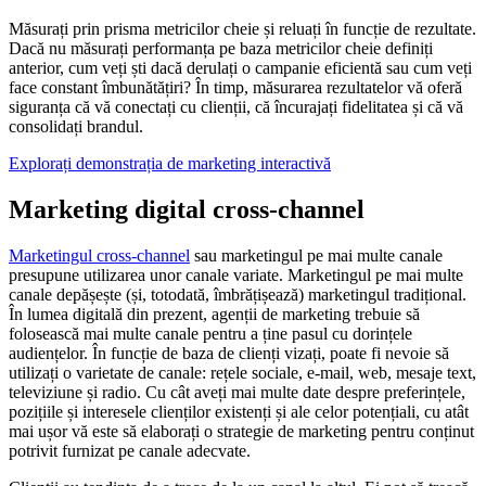
Măsurați prin prisma metricilor cheie și reluați în funcție de rezultate.
Dacă nu măsurați performanța pe baza metricilor cheie definiți
anterior, cum veți ști dacă derulați o campanie eficientă sau cum veți
face constant îmbunătățiri? În timp, măsurarea rezultatelor vă oferă
siguranța că vă conectați cu clienții, că încurajați fidelitatea și că vă
consolidați brandul.
Explorați demonstrația de marketing interactivă
Marketing digital cross-channel
Marketingul cross-channel
sau marketingul pe mai multe canale
presupune utilizarea unor canale variate. Marketingul pe mai multe
canale depășește (și, totodată, îmbrățișează) marketingul tradițional.
În lumea digitală din prezent, agenții de marketing trebuie să
folosească mai multe canale pentru a ține pasul cu dorințele
audiențelor. În funcție de baza de clienți vizați, poate fi nevoie să
utilizați o varietate de canale: rețele sociale, e-mail, web, mesaje text,
televiziune și radio. Cu cât aveți mai multe date despre preferințele,
pozițiile și interesele clienților existenți și ale celor potențiali, cu atât
mai ușor vă este să elaborați o strategie de marketing pentru conținut
potrivit furnizat pe canale adecvate.