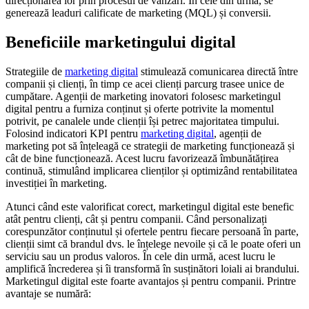
direcționarea lor prin procesul de vânzări. În cele din urmă, se
generează leaduri calificate de marketing (MQL) și conversii.
Beneficiile marketingului digital
Strategiile de
marketing digital
stimulează comunicarea directă între
companii și clienți, în timp ce acei clienți parcurg trasee unice de
cumpătare. Agenții de marketing inovatori folosesc marketingul
digital pentru a furniza conținut și oferte potrivite la momentul
potrivit, pe canalele unde clienții își petrec majoritatea timpului.
Folosind indicatori KPI pentru
marketing digital
, agenții de
marketing pot să înțeleagă ce strategii de marketing funcționează și
cât de bine funcționează. Acest lucru favorizează îmbunătățirea
continuă, stimulând implicarea clienților și optimizând rentabilitatea
investiției în marketing.
Atunci când este valorificat corect, marketingul digital este benefic
atât pentru clienți, cât și pentru companii. Când personalizați
corespunzător conținutul și ofertele pentru fiecare persoană în parte,
clienții simt că brandul dvs. le înțelege nevoile și că le poate oferi un
serviciu sau un produs valoros. În cele din urmă, acest lucru le
amplifică încrederea și îi transformă în susținători loiali ai brandului.
Marketingul digital este foarte avantajos și pentru companii. Printre
avantaje se numără: