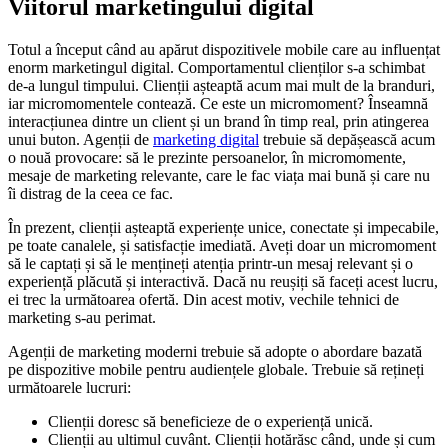
Viitorul marketingului digital
Totul a început când au apărut dispozitivele mobile care au influențat
enorm marketingul digital. Comportamentul clienților s-a schimbat
de-a lungul timpului. Clienții așteaptă acum mai mult de la branduri,
iar micromomentele contează. Ce este un micromoment? Înseamnă
interacțiunea dintre un client și un brand în timp real, prin atingerea
unui buton. Agenții de
marketing digital
trebuie să depășească acum
o nouă provocare: să le prezinte persoanelor, în micromomente,
mesaje de marketing relevante, care le fac viața mai bună și care nu
îi distrag de la ceea ce fac.
În prezent, clienții așteaptă experiențe unice, conectate și impecabile,
pe toate canalele, și satisfacție imediată. Aveți doar un micromoment
să le captați și să le mențineți atenția printr-un mesaj relevant și o
experiență plăcută și interactivă. Dacă nu reușiți să faceți acest lucru,
ei trec la următoarea ofertă. Din acest motiv, vechile tehnici de
marketing s-au perimat.
Agenții de marketing moderni trebuie să adopte o abordare bazată
pe dispozitive mobile pentru audiențele globale. Trebuie să rețineți
următoarele lucruri:
Clienții doresc să beneficieze de o experiență unică.
Clienții au ultimul cuvânt. Clienții hotărăsc când, unde și cum