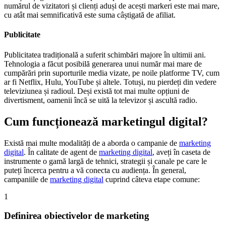
numărul de vizitatori și clienți aduși de acești markeri este mai mare,
cu atât mai semnificativă este suma câștigată de afiliat.
Publicitate
Publicitatea tradițională a suferit schimbări majore în ultimii ani.
Tehnologia a făcut posibilă generarea unui număr mai mare de
cumpărări prin suporturile media vizate, pe noile platforme TV, cum
ar fi Netflix, Hulu, YouTube și altele. Totuși, nu pierdeți din vedere
televiziunea și radioul. Deși există tot mai multe opțiuni de
divertisment, oamenii încă se uită la televizor și ascultă radio.
Cum funcționează marketingul digital?
Există mai multe modalități de a aborda o campanie de
marketing
digital
. În calitate de agent de
marketing digital
, aveți în caseta de
instrumente o gamă largă de tehnici, strategii și canale pe care le
puteți încerca pentru a vă conecta cu audiența. În general,
campaniile de
marketing digital
cuprind câteva etape comune:
1
Definirea obiectivelor de marketing