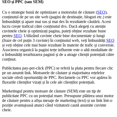
SEO și PPC (sau SEM)
Cu o strategie bună de optimizare a motorului de căutare (
SEO
),
conținutul de pe un site web (pagini de destinație, bloguri etc.) este
îmbunătățit și apare mai sus și mai des în rezultatele căutării. Acest
lucru crește traficul către conținutul dvs. Dacă alegeți cu atenție
cuvintele cheie și optimizați pagina, puteți obține rezultate bune
pentru
SEO
. Utilizând cuvinte cheie bine documentate și lungi
(fraze de cel puțin 3 cuvinte) în conținutul web, veți îmbunătăți
SEO
și veți obține cele mai bune rezultate în materie de trafic și conversie.
Asocierea organică la pagini terțe influente este o altă modalitate de
a îmbunătăți ierarhizarea paginii și de a atrage clienții potențiali către
conținut.
Publicitatea pay-per-click (PPC) se referă la plata pentru fiecare clic
pe un anumit link. Motoarele de căutare și majoritatea rețelelor
sociale oferă oportunități de PPC. Reclamele cu PPC vor apărea în
fluxurile clienților vizați și în cele ale clienților potențiali.
Marketingul pentru motoare de căutare (SEM) este un tip de
publicitate PPC cu un potențial mare. Presupune plătirea unui motor
de căutare pentru a afișa mesaje de marketing (text) și un link într-o
poziție avantajoasă atunci când vizitatorii caută anumite cuvinte
cheie.