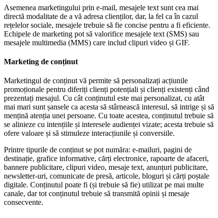
Asemenea marketingului prin e-mail, mesajele text sunt cea mai
directă modalitate de a vă adresa clienților, dar, la fel ca în cazul
rețelelor sociale, mesajele trebuie să fie concise pentru a fi eficiente.
Echipele de marketing pot să valorifice mesajele text (SMS) sau
mesajele multimedia (MMS) care includ clipuri video și GIF.
Marketing de conținut
Marketingul de conținut vă permite să personalizați acțiunile
promoționale pentru diferiți clienți potențiali și clienți existenți când
prezentați mesajul. Cu cât conținutul este mai personalizat, cu atât
mai mari sunt șansele ca acesta să stârnească interesul, să intrige și să
mențină atenția unei persoane. Cu toate acestea, conținutul trebuie să
se alinieze cu intențiile și interesele audienței vizate; acesta trebuie să
ofere valoare și să stimuleze interacțiunile și conversiile.
Printre tipurile de conținut se pot număra: e-mailuri, pagini de
destinație, grafice informative, cărți electronice, rapoarte de afaceri,
bannere publicitare, clipuri video, mesaje text, anunțuri publicitare,
newsletter-uri, comunicate de presă, articole, bloguri și cărți poștale
digitale. Conținutul poate fi (și trebuie să fie) utilizat pe mai multe
canale, dar tot conținutul trebuie să transmită opinii și mesaje
consecvente.