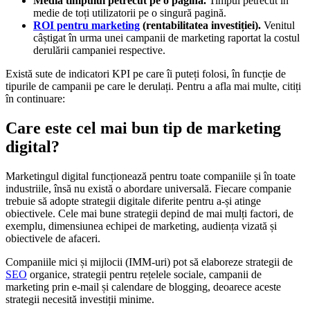
Media timpului petrecut pe o pagină.
Timpul petrecut în
medie de toți utilizatorii pe o singură pagină.
ROI pentru marketing
(rentabilitatea investiției).
Venitul
câștigat în urma unei campanii de marketing raportat la costul
derulării campaniei respective.
Există sute de indicatori KPI pe care îi puteți folosi, în funcție de
tipurile de campanii pe care le derulați. Pentru a afla mai multe, citiți
în continuare:
Care este cel mai bun tip de marketing
digital?
Marketingul digital funcționează pentru toate companiile și în toate
industriile, însă nu există o abordare universală. Fiecare companie
trebuie să adopte strategii digitale diferite pentru a-și atinge
obiectivele. Cele mai bune strategii depind de mai mulți factori, de
exemplu, dimensiunea echipei de marketing, audiența vizată și
obiectivele de afaceri.
Companiile mici și mijlocii (IMM-uri) pot să elaboreze strategii de
SEO
organice, strategii pentru rețelele sociale, campanii de
marketing prin e-mail și calendare de blogging, deoarece aceste
strategii necesită investiții minime.