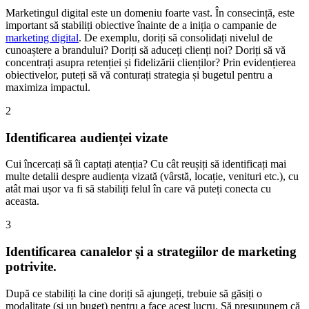
Marketingul digital este un domeniu foarte vast. În consecință, este
important să stabiliți obiective înainte de a iniția o campanie de
marketing digital
. De exemplu, doriți să consolidați nivelul de
cunoaștere a brandului? Doriți să aduceți clienți noi? Doriți să vă
concentrați asupra retenției și fidelizării clienților? Prin evidențierea
obiectivelor, puteți să vă conturați strategia și bugetul pentru a
maximiza impactul.
2
Identificarea audienței vizate
Cui încercați să îi captați atenția? Cu cât reușiți să identificați mai
multe detalii despre audiența vizată (vârstă, locație, venituri etc.), cu
atât mai ușor va fi să stabiliți felul în care vă puteți conecta cu
aceasta.
3
Identificarea canalelor și a strategiilor de marketing
potrivite.
După ce stabiliți la cine doriți să ajungeți, trebuie să găsiți o
modalitate (și un buget) pentru a face acest lucru. Să presupunem că