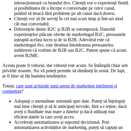
interacționează cu brandul dvs. Clienții vor o experiență fluidă
și posibilitatea de a începe o conversație pe orice canal,
putând să treacă fără probleme pe alt canal dacă doresc.
Clienții vor să fie serviți în cel mai scurt timp și într-un mod
cât mai convenabil.
Diferențele dintre B2C și B2B se estompează. Datorită
experiențelor plăcute oferite de marketingul B2C, persoanele
așteaptă același lucru și de la B2B. Adevărul este că
marketingul dvs. este destinat întotdeauna persoanelor,
indiferent că vorbim de B2B sau B2C. Putem spune că acum
avem B2ME.
Acesta poate fi viitorul, dar viitorul este acum. Se întâmplă chiar sub
privirile noastre. Nu vă puteți permite să rămâneți în urmă. De fapt,
ar fi bine să fiți înaintea tendințelor.
Totuși,
care sunt acțiunile unui agent de marketing inteligent și
competent
?
Adoptați o mentalitate orientată spre date. Puteți să înțelegeți
mai bine clienții și să le anticipați nevoile, fără a-i reține, dacă
aveți o fluiditate mai mare a datelor și dacă utilizați mai
eficient datele la care aveți acces.
Accelerați automatizarea și suportul decizional. Prin
automatizarea activităților de marketing, puteți să captați un