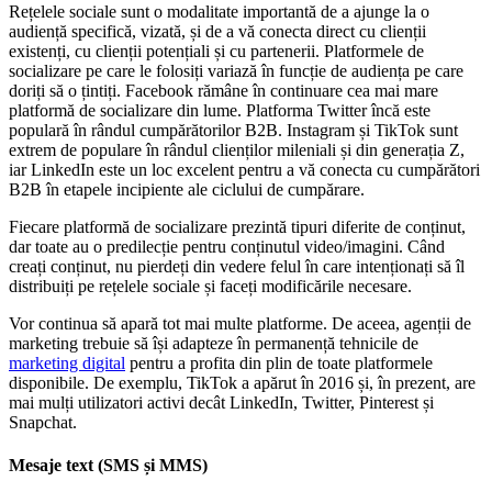
Rețelele sociale sunt o modalitate importantă de a ajunge la o
audiență specifică, vizată, și de a vă conecta direct cu clienții
existenți, cu clienții potențiali și cu partenerii. Platformele de
socializare pe care le folosiți variază în funcție de audiența pe care
doriți să o țintiți. Facebook rămâne în continuare cea mai mare
platformă de socializare din lume. Platforma Twitter încă este
populară în rândul cumpărătorilor B2B. Instagram și TikTok sunt
extrem de populare în rândul clienților mileniali și din generația Z,
iar LinkedIn este un loc excelent pentru a vă conecta cu cumpărători
B2B în etapele incipiente ale ciclului de cumpărare.
Fiecare platformă de socializare prezintă tipuri diferite de conținut,
dar toate au o predilecție pentru conținutul video/imagini. Când
creați conținut, nu pierdeți din vedere felul în care intenționați să îl
distribuiți pe rețelele sociale și faceți modificările necesare.
Vor continua să apară tot mai multe platforme. De aceea, agenții de
marketing trebuie să își adapteze în permanență tehnicile de
marketing digital
pentru a profita din plin de toate platformele
disponibile. De exemplu, TikTok a apărut în 2016 și, în prezent, are
mai mulți utilizatori activi decât LinkedIn, Twitter, Pinterest și
Snapchat.
Mesaje text (SMS și MMS)