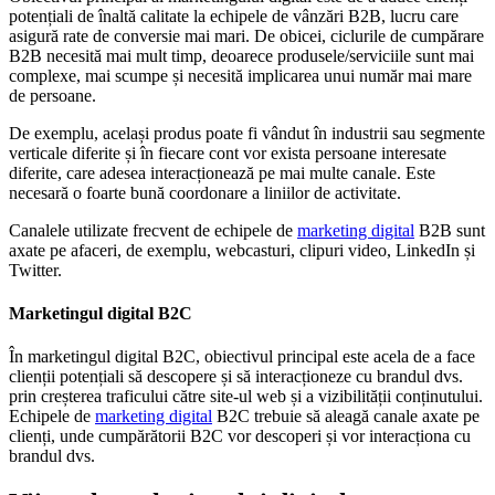
potențiali de înaltă calitate la echipele de vânzări B2B, lucru care
asigură rate de conversie mai mari. De obicei, ciclurile de cumpărare
B2B necesită mai mult timp, deoarece produsele/serviciile sunt mai
complexe, mai scumpe și necesită implicarea unui număr mai mare
de persoane.
De exemplu, același produs poate fi vândut în industrii sau segmente
verticale diferite și în fiecare cont vor exista persoane interesate
diferite, care adesea interacționează pe mai multe canale. Este
necesară o foarte bună coordonare a liniilor de activitate.
Canalele utilizate frecvent de echipele de
marketing digital
B2B sunt
axate pe afaceri, de exemplu, webcasturi, clipuri video, LinkedIn și
Twitter.
Marketingul digital B2C
În marketingul digital B2C, obiectivul principal este acela de a face
clienții potențiali să descopere și să interacționeze cu brandul dvs.
prin creșterea traficului către site-ul web și a vizibilității conținutului.
Echipele de
marketing digital
B2C trebuie să aleagă canale axate pe
clienți, unde cumpărătorii B2C vor descoperi și vor interacționa cu
brandul dvs.