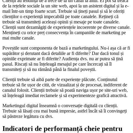
Clienții au tendința de a trece de la un canal la altul. Ei pot să treacă
de la rețelele sociale la un site web, apoi la un asistent digital și la e-
mail într-un timp foarte scurt. Trebuie să țineți pasul și să le oferiți
clienților o experiență impecabilă pe toate canalele. Rețineți că
trebuie să transmiteți aceleași opinii și mesaje pe toate canalele.
Clienții sunt dezamăgiți de experiențele incoerente pe diverse canale.
Mențineți cu orice preț consecvența în campaniile de marketing pe
mai multe canale.
Poveștile sunt componenta de bază a marketingului. Nu-i așa că ar fi
supărător și derutant dacă detaliile ar fi diferite? Dar dacă tonul și
opiniile exprimate ar fi diferite? Audiența dvs. nu ar putea să țină
pasul. Riscați să nu înțeleagă mesajul pe care încercați să îl
transmiteți și să nu rămână până la finalul poveștii.
Clienții trebuie să aibă parte de experiențe plăcute. Conținutul
trebuie să fie ușor de citit, de vizualizat și de procesat, indiferent de
canalul folosit. Clienții trebuie să poată naviga ușor pe site-uri web,
să înțeleagă imediat reclamele și să experimenteze grafică atractivă.
Marketingul digital înseamnă o conversație digitală cu clienții.
Trebuie să lăsați cea mai bună impresie, astfel încât să îi convingeți
să păstreze legătura cu dvs.
Indicatori de performanță cheie pentru