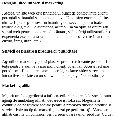
Designul site-ului web și marketing
Adesea, un site web este principalul punct de contact între clienții
potențiali și brandul sau compania dvs. Un design excelent al site-
ului web poate promova un branding consecvent pentru toate
resursele digitale. De asemenea, ar trebui să vă ajute să optimizați
site-ul web pentru motoarele de căutare, să le oferiți utilizatorilor o
experiență excelentă și să îmbunătățiți rata de conversie (mai multe
clicuri, înregistrări, etc.)
Servicii de plasare a produselor publicitare
Agenții de marketing pot să plaseze produse relevante pe site-uri
terțe pentru a ajunge la mai mulți clienți potențiali. Aceste reclame
pot să includă bannere, casete laterale, reclame video și reclame
interactive asociate cu un site web au cu o pagină de destinație.
Marketing afiliat
Majoritatea bloggerilor și a influencerilor de pe rețelele sociale sunt
agenți de marketing afiliați, deoarece își folosesc blogurile și
conturile de pe rețelele sociale pentru a promova diverse produse și
servicii. Este un tip de marketing bazat pe performanță. Marketerii
afiliați câștigă un comision pentru promovarea unor produse. Cu cât