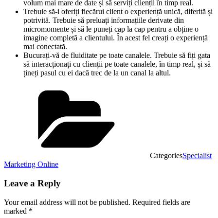
volum mai mare de date și să serviți clienții în timp real.
Trebuie să-i oferiți fiecărui client o experiență unică, diferită și
potrivită. Trebuie să preluați informațiile derivate din
micromomente și să le puneți cap la cap pentru a obține o
imagine completă a clientului. În acest fel creați o experiență
mai conectată.
Bucurați-vă de fluiditate pe toate canalele. Trebuie să fiți gata
să interacționați cu clienții pe toate canalele, în timp real, și să
țineți pasul cu ei dacă trec de la un canal la altul.
Categories
Specialist
Marketing Online
Leave a Reply
Your email address will not be published.
Required fields are
marked
*