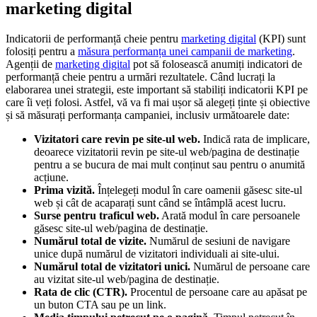
marketing digital
Indicatorii de performanță cheie pentru
marketing digital
(KPI) sunt
folosiți pentru a
măsura performanța unei campanii de marketing
.
Agenții de
marketing digital
pot să folosească anumiți indicatori de
performanță cheie pentru a urmări rezultatele. Când lucrați la
elaborarea unei strategii, este important să stabiliți indicatorii KPI pe
care îi veți folosi. Astfel, vă va fi mai ușor să alegeți ținte și obiective
și să măsurați performanța campaniei, inclusiv următoarele date:
Vizitatori care revin pe site-ul web.
Indică rata de implicare,
deoarece vizitatorii revin pe site-ul web/pagina de destinație
pentru a se bucura de mai mult conținut sau pentru o anumită
acțiune.
Prima vizită.
Înțelegeți modul în care oamenii găsesc site-ul
web și cât de acaparați sunt când se întâmplă acest lucru.
Surse pentru traficul web.
Arată modul în care persoanele
găsesc site-ul web/pagina de destinație.
Numărul total de vizite.
Numărul de sesiuni de navigare
unice după numărul de vizitatori individuali ai site-ului.
Numărul total de vizitatori unici.
Numărul de persoane care
au vizitat site-ul web/pagina de destinație.
Rata de clic (CTR).
Procentul de persoane care au apăsat pe
un buton CTA sau pe un link.