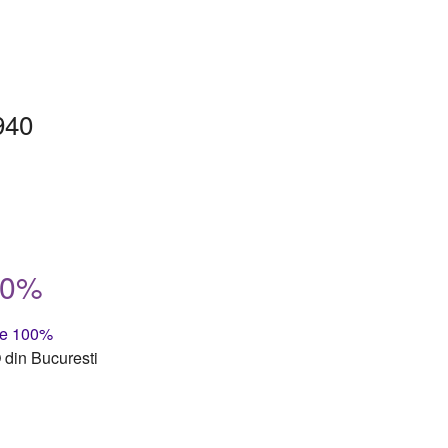
940
00%
te 100%
din Bucuresti