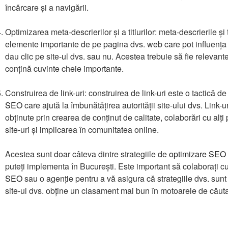
încărcare și a navigării.
Optimizarea meta-descrierilor și a titlurilor: meta-descrierile și t
elemente importante de pe pagina dvs. web care pot influența d
dau clic pe site-ul dvs. sau nu. Acestea trebuie să fie relevant
conțină cuvinte cheie importante.
Construirea de link-uri: construirea de link-uri este o tactică d
SEO
care ajută la îmbunătățirea autorității site-ului dvs. Link-uri
obținute prin crearea de conținut de calitate, colaborări cu alți 
site-uri și implicarea în comunitatea online.
Acestea sunt doar câteva dintre strategiile de
optimizare SEO
puteți implementa în București. Este important să colaborați c
SEO
sau o agenție pentru a vă asigura că strategiile dvs. sunt 
site-ul dvs. obține un clasament mai bun în motoarele de căuta