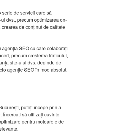
 serie de servicii care să
te-ul dvs., precum optimizarea on-
 crearea de conținut de calitate
cu agenția
SEO
cu care colaborați
aceri, precum creșterea traficului,
rmanța site-ului dvs. depinde de
nicio agenție
SEO
în mod absolut.
București, puteți începe prin a
Încercați să utilizați cuvinte
optimizare pentru motoarele de
relevante.