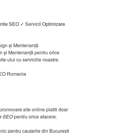
ntie SEO
✓ Servicii
Optimizare
ign și Mentenanță
n și Mentenanță pentru orice
e-ului cu serviciile noastre.
SEO
Romania
 promovare site online platiti doar
ie SEO
pentru orice afacere.
nic pentru cautarile din Bucuresti