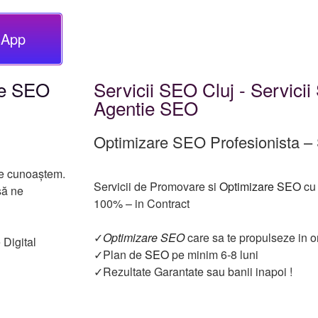
sApp
re SEO
Servicii SEO Cluj - Servici
Agentie SEO
Optimizare SEO Profesionist
ă ne cunoaștem.
Servicii de Promovare si
Optimizare SEO
cu
să ne
100% – in Contract
✓
Optimizare SEO
care sa te propulseze in on
 Digital
✓Plan de
SEO
pe minim 6-8 luni
✓Rezultate Garantate sau banii inapoi !