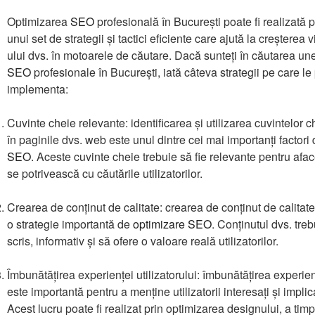
Optimizarea
SEO
profesională în București poate fi realizată p
unui set de strategii și tactici eficiente care ajută la creșterea viz
ului dvs. în motoarele de căutare. Dacă sunteți în căutarea une
SEO
profesionale în București, iată câteva strategii pe care le 
implementa:
Cuvinte cheie relevante: identificarea și utilizarea cuvintelor 
în paginile dvs. web este unul dintre cei mai importanți factori
SEO
. Aceste cuvinte cheie trebuie să fie relevante pentru afac
se potrivească cu căutările utilizatorilor.
Crearea de conținut de calitate: crearea de conținut de calitate
o strategie importantă de
optimizare SEO
. Conținutul dvs. treb
scris, informativ și să ofere o valoare reală utilizatorilor.
Îmbunătățirea experienței utilizatorului: îmbunătățirea experienț
este importantă pentru a menține utilizatorii interesați și implica
Acest lucru poate fi realizat prin optimizarea designului, a tim