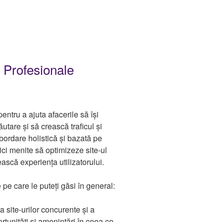
 Profesionale
ntru a ajuta afacerile să își
tare și să crească traficul și
abordare holistică și bazată pe
tici menite să optimizeze site-ul
scă experiența utilizatorului.
pe care le puteți găsi în general:
 site-urilor concurente și a
ortunități și amenințări în ceea ce