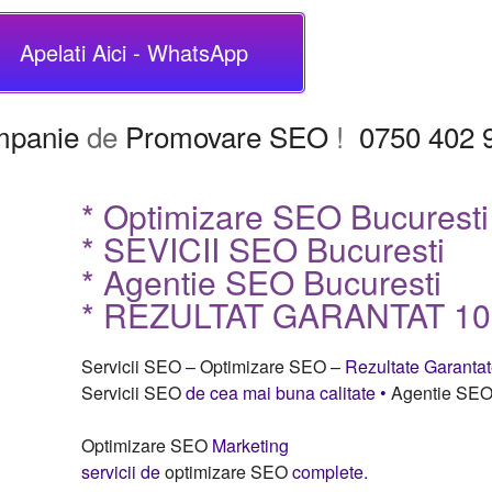
Apelati Aici - WhatsApp
panie
de
Promovare SEO
!
0750 402 
* Optimizare SEO Bucuresti
* SEVICII SEO Bucuresti
* Agentie SEO Bucuresti
* REZULTAT GARANTAT 1
Servicii SEO
–
Optimizare SEO
– Rezultate Garanta
Servicii SEO
de cea mai buna calitate •
Agentie SEO 
Optimizare SEO
Marketing
servicii de
optimizare SEO
complete.