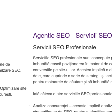
|
Agentie SEO - Servicii SEO
Servicii SEO Profesionale
Serviciile
SEO
profesionale sunt concepute pe
îmbunătățească poziționarea în motorul de cău
ale de
conversiile pe site-ul lor. Acestea implică o 
imizare SEO
.
date, care cuprinde o serie de strategii și tac
pentru motoarele de căutare și să îmbunătățea
Optimizare site
Iată câteva dintre serviciile
SEO
profesionale 
uresti.
Analiza concurenței – aceasta implică analiza
strategiilor lor de
SEO
, pentru a identifica op