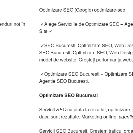
Optimizare SEO
(Google)
optimizare-seo
enduri noi în
✓Alege Serviciile de
Optimizare SEO
–
Age
Site
✓
✓SEO Bucuresti,
Optimizare SEO
, Web Des
SEO Bucuresti,
Optimizare SEO
, Web Desig
model de website. Creșteți performanța websit
✓Optimizare
SEO
Bucuresti –
Optimizare 
Agentie SEO
Bucuresti.
Optimizare SEO
Bucuresti
Servicii
SEO
cu plata la rezultat, optimizare,
daca sunt rezultate.
Marketing online
,
agent
Servicii SEO
Bucuresti. Crestem traficul orga