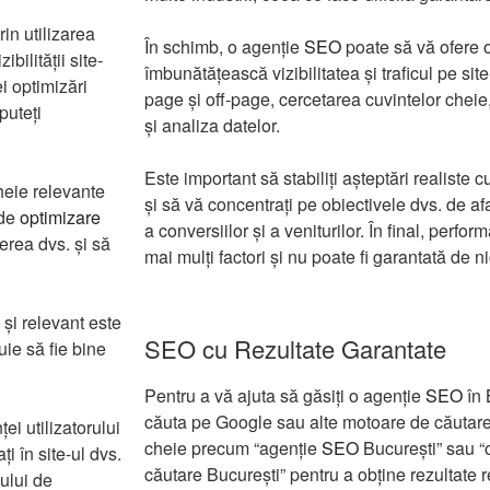
rin utilizarea
În schimb, o agenție
SEO
poate să vă ofere o
ibilității site-
îmbunătățească vizibilitatea și traficul pe si
i optimizări
page și off-page, cercetarea cuvintelor cheie,
puteți
și analiza datelor.
Este important să stabiliți așteptări realiste 
cheie relevante
și să vă concentrați pe obiectivele dvs. de af
 de
optimizare
a conversiilor și a veniturilor. În final, perfo
erea dvs. și să
mai mulți factori și nu poate fi garantată de 
 și relevant este
SEO cu Rezultate Garantate
uie să fie bine
Pentru a vă ajuta să găsiți o agenție
SEO
în 
căuta pe Google sau alte motoare de căutare. 
ei utilizatorului
cheie precum “agenție
SEO
București” sau “
ți în site-ul dvs.
căutare București” pentru a obține rezultate 
pului de