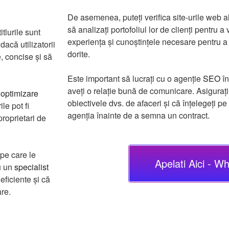
De asemenea, puteți verifica site-urile web a
să analizați portofoliul lor de clienți pentru
itlurile sunt
experiența și cunoștințele necesare pentru a v
acă utilizatorii
dorite.
e, concise și să
Este important să lucrați cu o agenție
SEO
în
aveți o relație bună de comunicare. Asigurați
e
optimizare
obiectivele dvs. de afaceri și că înțelegeți pe
le pot fi
agenția înainte de a semna un contract.
proprietari de
pe care le
Apelati Aici - W
u un
specialist
eficiente și că
re.