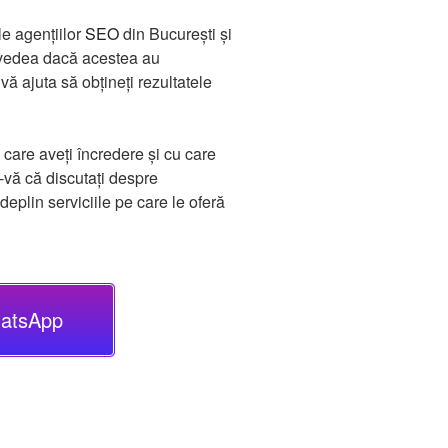
le agențiilor
SEO
din București și
 a vedea dacă acestea au
ă ajuta să obțineți rezultatele
 care aveți încredere și cu care
-vă că discutați despre
 deplin serviciile pe care le oferă
hatsApp