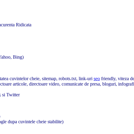
curenta Ridicata
 Yahoo, Bing)
tatea cuvintelor cheie, sitemap, robots.txt, link-uri
seo
friendly, viteza de
toare articole, directoare video, comunicate de presa, bloguri, infograf
 si Twitter
)
gle dupa cuvintele cheie stabilite)