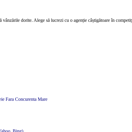
ză vânzările dorite. Alege să lucrezi cu o agenție câștigătoare în compet
heie Fara Concurenta Mare
 Yahoo, Bing)