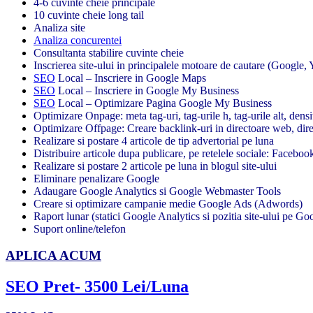
4-6 cuvinte cheie principale
10 cuvinte cheie long tail
Analiza site
Analiza concurentei
Consultanta stabilire cuvinte cheie
Inscrierea site-ului in principalele motoare de cautare (Google,
SEO
Local – Inscriere in Google Maps
SEO
Local – Inscriere in Google My Business
SEO
Local – Optimizare Pagina Google My Business
Optimizare Onpage: meta tag-uri, tag-urile h, tag-urile alt, densi
Optimizare Offpage: Creare backlink-uri in directoare web, direc
Realizare si postare 4 articole de tip advertorial pe luna
Distribuire articole dupa publicare, pe retelele sociale: Facebook
Realizare si postare 2 articole pe luna in blogul site-ului
Eliminare penalizare Google
Adaugare Google Analytics si Google Webmaster Tools
Creare si optimizare campanie medie Google Ads (Adwords)
Raport lunar (statici Google Analytics si pozitia site-ului pe Goo
Suport online/telefon
APLICA ACUM
SEO Pret- 3500 Lei/Luna