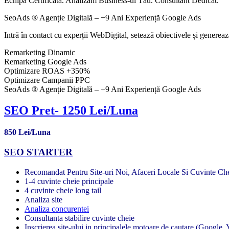
Echipă Certificată. Analizăm Business-ul Tău. Consultant Dedicat.
SeoAds ® Agenție Digitală – +9 Ani Experiență Google Ads
Intră în contact cu experții WebDigital, setează obiectivele și generea
Remarketing Dinamic
Remarketing Google Ads
Optimizare ROAS +350%
Optimizare Campanii PPC
SeoAds ® Agenție Digitală – +9 Ani Experiență Google Ads
SEO Pret- 1250 Lei/Luna
850 Lei/Luna
SEO STARTER
Recomandat Pentru Site-uri Noi, Afaceri Locale Si Cuvinte C
1-4 cuvinte cheie principale
4 cuvinte cheie long tail
Analiza site
Analiza concurentei
Consultanta stabilire cuvinte cheie
Inscrierea site-ului in principalele motoare de cautare (Google,