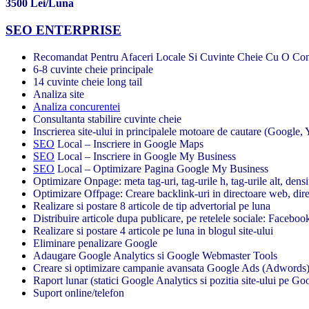
3500 Lei/Luna
SEO ENTERPRISE
Recomandat Pentru Afaceri Locale Si Cuvinte Cheie Cu O Con
6-8 cuvinte cheie principale
14 cuvinte cheie long tail
Analiza site
Analiza concurentei
Consultanta stabilire cuvinte cheie
Inscrierea site-ului in principalele motoare de cautare (Google,
SEO
Local – Inscriere in Google Maps
SEO
Local – Inscriere in Google My Business
SEO
Local – Optimizare Pagina Google My Business
Optimizare Onpage: meta tag-uri, tag-urile h, tag-urile alt, densi
Optimizare Offpage: Creare backlink-uri in directoare web, direc
Realizare si postare 8 articole de tip advertorial pe luna
Distribuire articole dupa publicare, pe retelele sociale: Facebook
Realizare si postare 4 articole pe luna in blogul site-ului
Eliminare penalizare Google
Adaugare Google Analytics si Google Webmaster Tools
Creare si optimizare campanie avansata Google Ads (Adwords
Raport lunar (statici Google Analytics si pozitia site-ului pe Goo
Suport online/telefon