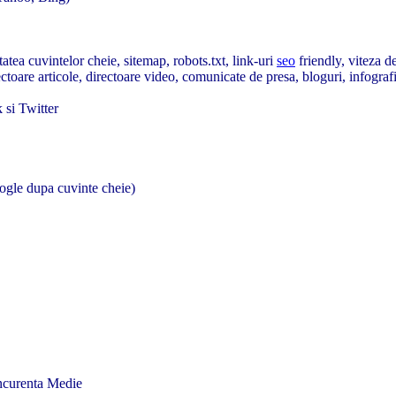
tatea cuvintelor cheie, sitemap, robots.txt, link-uri
seo
friendly, viteza de
toare articole, directoare video, comunicate de presa, bloguri, infograf
 si Twitter
oogle dupa cuvinte cheie)
ncurenta Medie