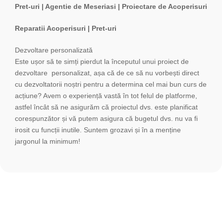
Pret-uri | Agentie de Meseriasi | Proiectare de Acoperisuri
Reparatii Acoperisuri | Pret-uri
Dezvoltare personalizată
Este ușor să te simți pierdut la începutul unui proiect de
dezvoltare personalizat, așa că de ce să nu vorbești direct
cu dezvoltatorii noștri pentru a determina cel mai bun curs de
acțiune? Avem o experiență vastă în tot felul de platforme,
astfel încât să ne asigurăm că proiectul dvs. este planificat
corespunzător și vă putem asigura că bugetul dvs. nu va fi
irosit cu funcții inutile. Suntem grozavi și în a menține
jargonul la minimum!